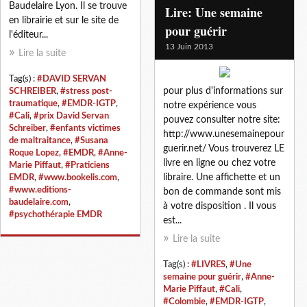
Baudelaire Lyon. Il se trouve
Lire: Une semaine
en librairie et sur le site de
pour guérir
l'éditeur...
13 Juin 2013
Lire la suite
Tag(s) :
#DAVID SERVAN
pour plus d'informations sur
SCHREIBER
,
#stress post-
traumatique
,
#EMDR-IGTP
,
notre expérience vous
#Cali
,
#prix David Servan
pouvez consulter notre site:
Schreiber
,
#enfants victimes
http://www.unesemainepour
de maltraitance
,
#Susana
guerir.net/ Vous trouverez LE
Roque Lopez
,
#EMDR
,
#Anne-
livre en ligne ou chez votre
Marie Piffaut
,
#Praticiens
libraire. Une affichette et un
EMDR
,
#www.bookelis.com
,
#www.editions-
bon de commande sont mis
baudelaire.com
,
à votre disposition . Il vous
#psychothérapie EMDR
est...
Lire la suite
Tag(s) :
#LIVRES
,
#Une
semaine pour guérir
,
#Anne-
Marie Piffaut
,
#Cali
,
#Colombie
,
#EMDR-IGTP
,