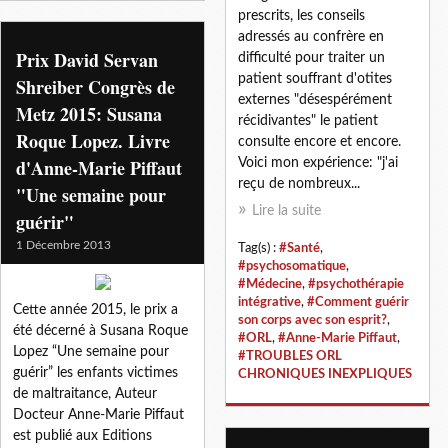
prescrits, les conseils
adressés au confrère en
Prix David Servan
difficulté pour traiter un
patient souffrant d'otites
Shreiber Congrès de
externes "désespérément
Metz 2015: Susana
récidivantes" le patient
Roque Lopez. Livre
consulte encore et encore.
d'Anne-Marie Piffaut
Voici mon expérience: "j'ai
reçu de nombreux...
"Une semaine pour
Lire la suite
guérir"
1 Décembre 2013
Tag(s) :
#Santé
,
#psychosomatique
,
#Médecine
,
#psychothérapie
intégrative
,
#Comment guérir
Cette année 2015, le prix a
son corps avec son esprit?
,
été décerné à Susana Roque
#ORL
,
#Anne-Marie Piffaut
,
Lopez “Une semaine pour
#TROUBLES ORL
guérir” les enfants victimes
CHRONIQUES INEXPLIQUES
de maltraitance, Auteur
Docteur Anne-Marie Piffaut
est publié aux Editions