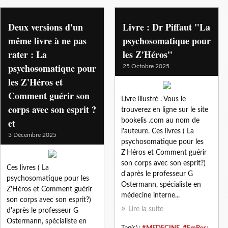
anne-marie piffaut
Deux versions d'un
Livre : Dr Piffaut "La
même livre à ne pas
psychosomatique pour
rater : La
les Z'Héros"
psychosomatique pour
25 Octobre 2025
les Z'Héros et
Comment guérir son
Livre illustré . Vous le
corps avec son esprit ?
trouverez en ligne sur le site
et
bookelis .com au nom de
l'auteure. Ces livres ( La
3 Décembre 2025
psychosomatique pour les
Z'Héros et Comment guérir
son corps avec son esprit?)
Ces livres ( La
d'après le professeur G
psychosomatique pour les
Ostermann, spécialiste en
Z'Héros et Comment guérir
médecine interne...
son corps avec son esprit?)
Lire la suite
d'après le professeur G
Ostermann, spécialiste en
Tag(s) :
#MEDECINE
,
#EmRes: