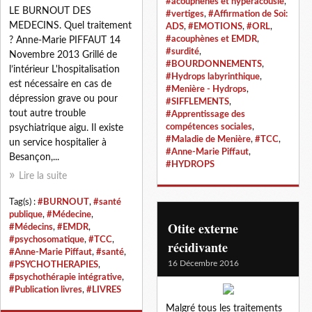
#acouphènes et hyperacousie
,
LE BURNOUT DES
#vertiges
,
#Affirmation de Soi:
MEDECINS. Quel traitement
ADS
,
#EMOTIONS
,
#ORL
,
#acouphènes et EMDR
,
? Anne-Marie PIFFAUT 14
#surdité
,
Novembre 2013 Grillé de
#BOURDONNEMENTS
,
l’intérieur L'hospitalisation
#Hydrops labyrinthique
,
est nécessaire en cas de
#Menière - Hydrops
,
dépression grave ou pour
#SIFFLEMENTS
,
tout autre trouble
#Apprentissage des
compétences sociales
,
psychiatrique aigu. Il existe
#Maladie de Menière
,
#TCC
,
un service hospitalier à
#Anne-Marie Piffaut
,
Besançon,...
#HYDROPS
Lire la suite
Tag(s) :
#BURNOUT
,
#santé
publique
,
#Médecine
,
Otite externe
#Médecins
,
#EMDR
,
#psychosomatique
,
#TCC
,
récidivante
#Anne-Marie Piffaut
,
#santé
,
16 Décembre 2016
#PSYCHOTHERAPIES
,
#psychothérapie intégrative
,
#Publication livres
,
#LIVRES
Malgré tous les traitements