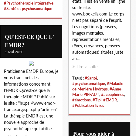
états. Il est en vente en ligne
#Psychothérapie intégrative
,
sur le site:
#Santé et psychosomatique
www.bookelis.com Le corps
n'est pas séparé de l'esprit.
Les cognitions (pensées,
images mentales,
QU'EST-CE QUE L'
représentations mentales,
EMDR?
rêves, croyances, pensées
1 Mai 2020
automatiques) situées juste
au...
Lire la suite
Praticienne EMDR Europe, je
vous transmets les
Tag(s) :
#Santé
,
#psychosomatique
,
#Maladie
informations concernant
de Menière Hydrops
,
#Anne-
l'EMDR Qu’est-ce que la
Marie PIFFAUT
,
#acouphènes
,
thérapie EMDR ? Publié sur
#émotions
,
#Tipi
,
#EMDR
,
le site : "https://www.emdr-
#Publication livres
france.org/spip.php?article5"
La thérapie EMDR est une
nouvelle approche de
psychothérapie qui utilise...
Pour vous aider à