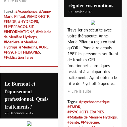
Lire la suite
réguler vos émotions
Tag(s) :
#Acouphènes
,
#Anne-
27 Janvier 2018
Marie Piffaut
,
#EMDR-IGTP
,
#EMDR
,
#HYDROPS
,
#HYPERACOUSIE
,
Travailler en sécurité avec
#INFORMATIONS
,
#Maladie
votre thérapeute. Anne-
de Menière Hydrops
,
Marie Piffaut a reçu en tant
#Menière
,
#Menière -
Hydrops
,
#Médecins
,
#ORL
,
qu'ORL, Phoniatre depuis
#PSYCHOTHERAPIES
,
1987 les personnes souffrant
#Publication livres
de troubles ORL
fonctionnels chroniques
résistant à la plupart des
traitements. Ayant obtenu le
Le Burnout et
titre de Psychothérapeute...
l'épuisement
Lire la suite
professionnel. Quels
Tag(s) :
#psychosomatique
,
traitements?
#EMDR
,
#PSYCHOTHERAPIES
,
23 Décembre 2017
#Maladie de Menière Hydrops
,
#Santé
,
#Médecine
,