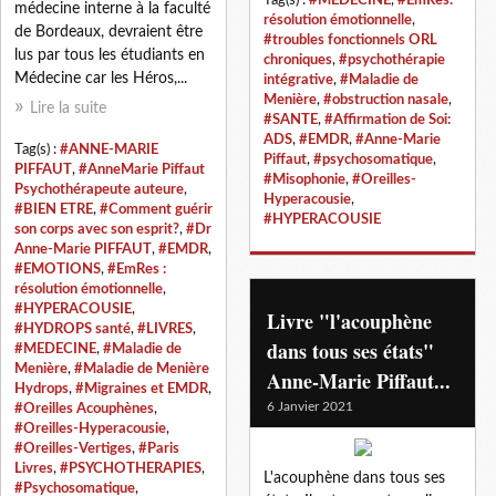
médecine interne à la faculté
résolution émotionnelle
,
de Bordeaux, devraient être
#troubles fonctionnels ORL
lus par tous les étudiants en
chroniques
,
#psychothérapie
Médecine car les Héros,...
intégrative
,
#Maladie de
Menière
,
#obstruction nasale
,
Lire la suite
#SANTE
,
#Affirmation de Soi:
ADS
,
#EMDR
,
#Anne-Marie
Tag(s) :
#ANNE-MARIE
Piffaut
,
#psychosomatique
,
PIFFAUT
,
#AnneMarie Piffaut
#Misophonie
,
#Oreilles-
Psychothérapeute auteure
,
Hyperacousie
,
#BIEN ETRE
,
#Comment guérir
#HYPERACOUSIE
son corps avec son esprit?
,
#Dr
Anne-Marie PIFFAUT
,
#EMDR
,
#EMOTIONS
,
#EmRes :
résolution émotionnelle
,
#HYPERACOUSIE
,
Livre "l'acouphène
#HYDROPS santé
,
#LIVRES
,
dans tous ses états"
#MEDECINE
,
#Maladie de
Menière
,
#Maladie de Menière
Anne-Marie Piffaut...
Hydrops
,
#Migraines et EMDR
,
6 Janvier 2021
#Oreilles Acouphènes
,
#Oreilles-Hyperacousie
,
#Oreilles-Vertiges
,
#Paris
Livres
,
#PSYCHOTHERAPIES
,
L'acouphène dans tous ses
#Psychosomatique
,