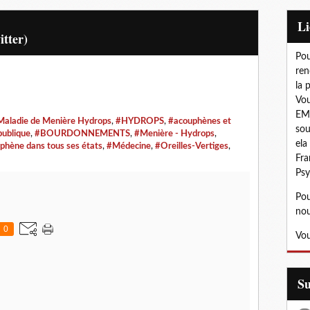
L
itter)
Pou
ren
la 
Vou
EMD
aladie de Menière Hydrops
,
#HYDROPS
,
#acouphènes et
sou
publique
,
#BOURDONNEMENTS
,
#Menière - Hydrops
,
ela
phène dans tous ses états
,
#Médecine
,
#Oreilles-Vertiges
,
Fra
Psy
Pou
nou
0
Vou
S