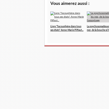
Vous aimerez aussi :
Livre "l'acouphène dans tous
La psychosomatique
ses états" Anne-Marie Piffaut...
nez, de la bouche à 