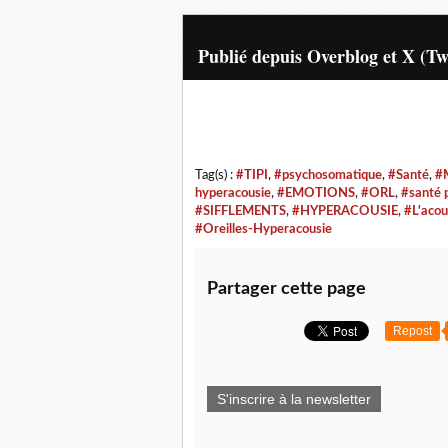
Publié depuis Overblog et X (Tw
Tag(s) :
#TIPI
,
#psychosomatique
,
#Santé
,
#M
hyperacousie
,
#EMOTIONS
,
#ORL
,
#santé 
#SIFFLEMENTS
,
#HYPERACOUSIE
,
#L'acou
#Oreilles-Hyperacousie
Partager cette page
Repost
S'inscrire à la newsletter