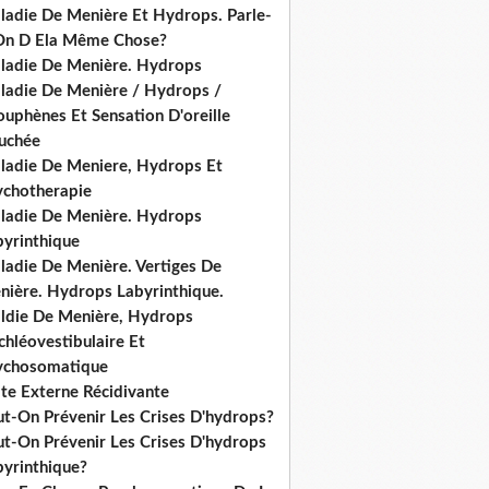
ladie De Menière Et Hydrops. Parle-
On D Ela Même Chose?
ladie De Menière. Hydrops
ladie De Menière / Hydrops /
ouphènes Et Sensation D'oreille
uchée
ladie De Meniere, Hydrops Et
ychotherapie
ladie De Menière. Hydrops
byrinthique
ladie De Menière. Vertiges De
nière. Hydrops Labyrinthique.
ldie De Menière, Hydrops
hléovestibulaire Et
ychosomatique
ite Externe Récidivante
ut-On Prévenir Les Crises D'hydrops?
ut-On Prévenir Les Crises D'hydrops
byrinthique?