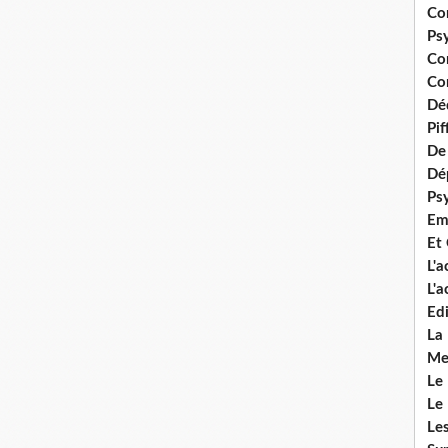
Co
Ps
Co
Con
Dé
Pi
De 
Dép
Ps
Em
Et
L'
L'
Edi
La
Me
Le
Le
Le