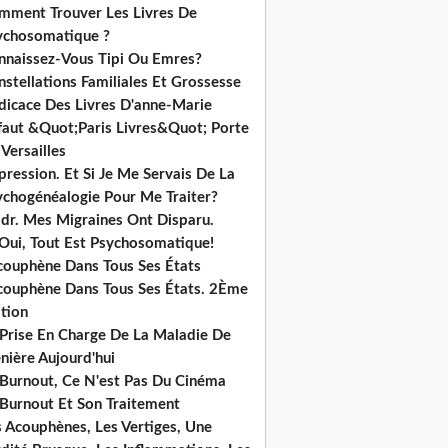
mment Trouver Les Livres De
ychosomatique ?
nnaissez-Vous Tipi Ou Emres?
stellations Familiales Et Grossesse
dicace Des Livres D'anne-Marie
ffaut &Quot;Paris Livres&Quot; Porte
Versailles
ression. Et Si Je Me Servais De La
ychogénéalogie Pour Me Traiter?
dr. Mes Migraines Ont Disparu.
 Oui, Tout Est Psychosomatique!
acouphène Dans Tous Ses États
acouphène Dans Tous Ses États. 2Ème
tion
 Prise En Charge De La Maladie De
nière Aujourd'hui
 Burnout, Ce N'est Pas Du Cinéma
 Burnout Et Son Traitement
s Acouphènes, Les Vertiges, Une