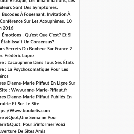
dité Brusque, Les Inflammations, Les
uleurs Sont Des Symptômes.
 Bucodes À Fouesnant. Invitation À
 Conférence Sur Les Acouphènes. 10
in 2016
 Émotions ! Qu'est Que C'est? Et Si
 Établissait Un Consensus?
urs Secrets Du Bonheur Sur France 2
ec Frédéric Lopez
re : L'acouphène Dans Tous Ses États
vre : La Psychosomatique Pour Les
héros
res D'anne-Marie Piffaut En Ligne Sur
 Site : Www.anne-Marie-Piffaut.fr
res D'anne-Marie Piffaut Publiés En
rairie Et Sur Le Site
tps://Www.bookelis.com
vre &Quot;Une Semaine Pour
érir&Quot; Pour S'informer Voici
uverture De Sites Amis