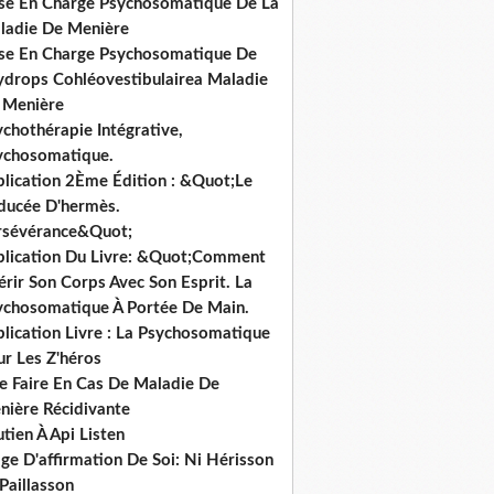
ise En Charge Psychosomatique De La
ladie De Menière
ise En Charge Psychosomatique De
hydrops Cohléovestibulairea Maladie
 Menière
chothérapie Intégrative,
ychosomatique.
blication 2Ème Édition : &Quot;Le
ducée D'hermès.
rsévérance&Quot;
blication Du Livre: &Quot;Comment
rir Son Corps Avec Son Esprit. La
ychosomatique À Portée De Main.
lication Livre : La Psychosomatique
ur Les Z'héros
e Faire En Cas De Maladie De
nière Récidivante
tien À Api Listen
ge D'affirmation De Soi: Ni Hérisson
Paillasson