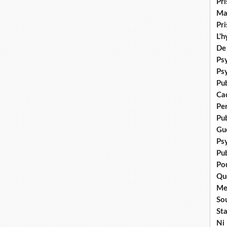
Pr
Ma
Pr
L'
De
Psy
Ps
Pu
Ca
Pe
Pu
Gué
Ps
Pub
Po
Qu
Me
Sou
Sta
Ni 