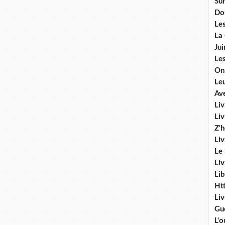
Sur
Do
Les
La
Ju
Les
On
Le
Av
Liv
Li
Z'
Liv
Le
Liv
Lib
Ht
Li
Gu
L'o