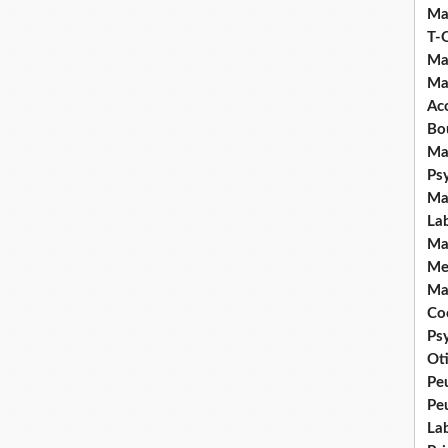
Ma
T-
Ma
Ma
Ac
Bo
Ma
Ps
Ma
La
Ma
Me
Ma
Coc
Ps
Ot
Pe
Pe
La