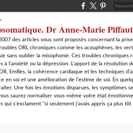
osomatique. Dr Anne-Marie Piffaut
2007 des articles vous sont proposés concernant la pris
roubles ORL chroniques comme les acouphènes, les verti
sie sans oublier la misophonie. Ces troubles chroniques r
s à l'anxiété ou la dépression. L'apport de la résolution
DR, EmRes, la cohérence cardiaque et les techniques d'a
ce en soi et une amélioration de l'estime de soi. En que
aiter. Une fois les émotions disparues, les symptômes s
 vous saurez normaliser vous-même votre état émotionnel
ui s'exclament "si seulement j'avais appris ça plus tôt 