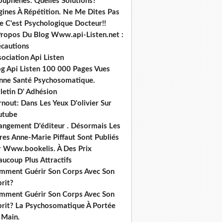
ouphènes. Quelles Solutions?
gines À Répétition. Ne Me Dites Pas
e C'est Psychologique Docteur!!
Propos Du Blog Www.api-Listen.net :
écautions
ociation Api Listen
og Api Listen 100 000 Pages Vues
nne Santé Psychosomatique.
letin D' Adhésion
nout: Dans Les Yeux D'olivier Sur
utube
angement D'éditeur . Désormais Les
res Anne-Marie Piffaut Sont Publiés
r Www.bookelis. À Des Prix
ucoup Plus Attractifs
mment Guérir Son Corps Avec Son
rit?
mment Guérir Son Corps Avec Son
prit? La Psychosomatique À Portée
 Main.