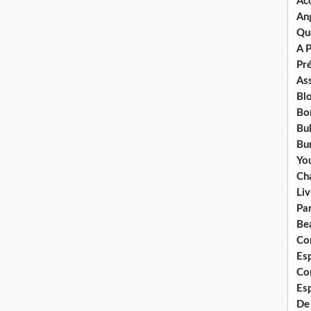
Ac
An
Qu
A 
Pr
Ass
Bl
Bo
Bul
Bur
Yo
Ch
Liv
Pa
Bea
Co
Esp
Co
Es
De