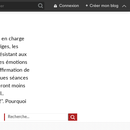
Connexion
+
Créer mon blog
e en charge
ges, les
ésistant aux
 des émotions
ffirmation de
lques séances
eront moins
..
!". Pourquoi