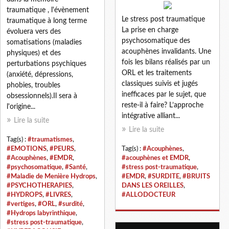
traumatique , l'évènement
Le stress post traumatique
traumatique à long terme
La prise en charge
évoluera vers des
psychosomatique des
somatisations (maladies
acouphènes invalidants. Une
physiques) et des
fois les bilans réalisés par un
perturbations psychiques
ORL et les traitements
(anxiété, dépressions,
classiques suivis et jugés
phobies, troubles
inefficaces par le sujet, que
obsessionnels).Il sera à
reste-il à faire? L’approche
l'origine...
intégrative alliant...
Lire la suite
Lire la suite
Tag(s) :
#traumatismes
,
#EMOTIONS
,
#PEURS
,
Tag(s) :
#Acouphènes
,
#Acouphènes
,
#EMDR
,
#acouphènes et EMDR
,
#psychosomatique
,
#Santé
,
#stress post-traumatique
,
#Maladie de Menière Hydrops
,
#EMDR
,
#SURDITE
,
#BRUITS
#PSYCHOTHERAPIES
,
DANS LES OREILLES
,
#HYDROPS
,
#LIVRES
,
#ALLODOCTEUR
#vertiges
,
#ORL
,
#surdité
,
#Hydrops labyrinthique
,
#stress post-traumatique
,