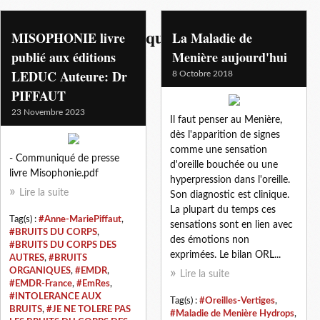
stress post-traumatique
MISOPHONIE livre
La Maladie de
publié aux éditions
Menière aujourd'hui
LEDUC Auteure: Dr
8 Octobre 2018
PIFFAUT
23 Novembre 2023
Il faut penser au Menière,
dès l'apparition de signes
comme une sensation
- Communiqué de presse
d'oreille bouchée ou une
livre Misophonie.pdf
hyperpression dans l'oreille.
Lire la suite
Son diagnostic est clinique.
La plupart du temps ces
Tag(s) :
#Anne-MariePiffaut
,
sensations sont en lien avec
#BRUITS DU CORPS
,
des émotions non
#BRUITS DU CORPS DES
exprimées. Le bilan ORL...
AUTRES
,
#BRUITS
ORGANIQUES
,
#EMDR
,
Lire la suite
#EMDR-France
,
#EmRes
,
#INTOLERANCE AUX
Tag(s) :
#Oreilles-Vertiges
,
BRUITS
,
#JE NE TOLERE PAS
#Maladie de Menière Hydrops
,