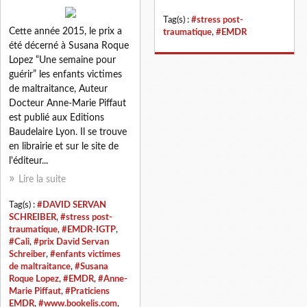
Tag(s) :
#stress post-
Cette année 2015, le prix a
traumatique
,
#EMDR
été décerné à Susana Roque
Lopez “Une semaine pour
guérir” les enfants victimes
de maltraitance, Auteur
Docteur Anne-Marie Piffaut
est publié aux Editions
Baudelaire Lyon. Il se trouve
en librairie et sur le site de
l'éditeur...
Lire la suite
Tag(s) :
#DAVID SERVAN
SCHREIBER
,
#stress post-
traumatique
,
#EMDR-IGTP
,
#Cali
,
#prix David Servan
Schreiber
,
#enfants victimes
de maltraitance
,
#Susana
Roque Lopez
,
#EMDR
,
#Anne-
Marie Piffaut
,
#Praticiens
EMDR
,
#www.bookelis.com
,