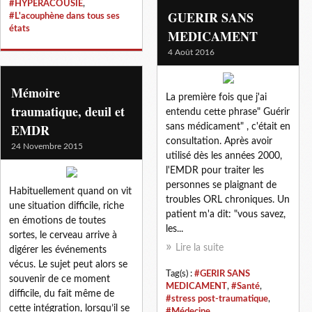
#HYPERACOUSIE
,
GUERIR SANS
#L'acouphène dans tous ses
états
MEDICAMENT
4 Août 2016
Mémoire
La première fois que j'ai
traumatique, deuil et
entendu cette phrase" Guérir
EMDR
sans médicament" , c'était en
consultation. Après avoir
24 Novembre 2015
utilisé dès les années 2000,
l'EMDR pour traiter les
personnes se plaignant de
Habituellement quand on vit
troubles ORL chroniques. Un
une situation difficile, riche
patient m'a dit: "vous savez,
en émotions de toutes
les...
sortes, le cerveau arrive à
Lire la suite
digérer les événements
vécus. Le sujet peut alors se
Tag(s) :
#GERIR SANS
souvenir de ce moment
MEDICAMENT
,
#Santé
,
difficile, du fait même de
#stress post-traumatique
,
cette intégration, lorsqu’il se
#Médecine
,