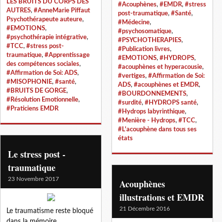
LES BRUITS DU CORPS DES
#Acouphènes
,
#EMDR
,
#stress
AUTRES
,
#AnneMarie Piffaut
post-traumatique
,
#Santé
,
Psychothérapeute auteure
,
#Médecine
,
#EMOTIONS
,
#psychosomatique
,
#psychothérapie intégrative
,
#PSYCHOTHERAPIES
,
#TCC
,
#stress post-
#Publication livres
,
traumatique
,
#Apprentissage
#EMOTIONS
,
#HYDROPS
,
des compétences sociales
,
#acouphènes et hyperacousie
,
#Affirmation de Soi: ADS
,
#vertiges
,
#Affirmation de Soi:
#MISOPHONIE
,
#santé
,
ADS
,
#acouphènes et EMDR
,
#BRUITS DE GORGE
,
#BOURDONNEMENTS
,
#Résolution Emotionnelle
,
#surdité
,
#HYDROPS santé
,
#Praticiens EMDR
#Hydrops labyrinthique
,
#Menière - Hydrops
,
#TCC
,
#L'acouphène dans tous ses
états
Le stress post -
traumatique
23 Novembre 2017
Acouphènes
illustrations et EMDR
21 Décembre 2016
Le traumatisme reste bloqué
dans la mémoire