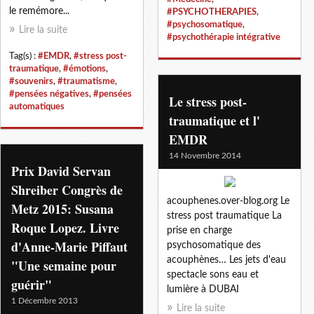
le remémore...
#PSYCHOTHERAPIES
,
#psychosomatique
,
Lire la suite
#psychothérapie intégrative
Tag(s) :
#EMDR
,
#stress post-
traumatique
,
#émotions
,
#souvenirs
,
#traumatisme
,
#pensées négatives
,
#pensées
Le stress post-
automatiques
traumatique et l'
EMDR
14 Novembre 2014
Prix David Servan
Shreiber Congrès de
acouphenes.over-blog.org Le
Metz 2015: Susana
stress post traumatique La
Roque Lopez. Livre
prise en charge
d'Anne-Marie Piffaut
psychosomatique des
acouphènes… Les jets d'eau
"Une semaine pour
spectacle sons eau et
guérir"
lumière à DUBAI
1 Décembre 2013
Lire la suite