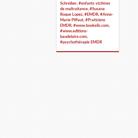
Schreiber
,
#enfants victimes
de maltraitance
,
#Susana
Roque Lopez
,
#EMDR
,
#Anne-
Marie Piffaut
,
#Praticiens
EMDR
,
#www.bookelis.com
,
#www.editions-
baudelaire.com
,
#psychothérapie EMDR