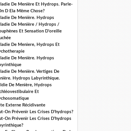
ladie De Menière Et Hydrops. Parle-
On D Ela Même Chose?
ladie De Menière. Hydrops
ladie De Menière / Hydrops /
ouphènes Et Sensation D'oreille
uchée
ladie De Meniere, Hydrops Et
ychotherapie
ladie De Menière. Hydrops
byrinthique
ladie De Menière. Vertiges De
nière. Hydrops Labyrinthique.
ldie De Menière, Hydrops
hléovestibulaire Et
ychosomatique
ite Externe Récidivante
ut-On Prévenir Les Crises D'hydrops?
ut-On Prévenir Les Crises D'hydrops
byrinthique?