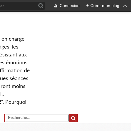
Connexion
+
Créer mon blog
e en charge
ges, les
ésistant aux
 des émotions
ffirmation de
lques séances
eront moins
..
!". Pourquoi