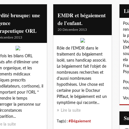
L
dité brusque: une
EMDR et bégaiement
gence
de l'enfant.
Pou
érapeutique ORL
ren
20 Décembre 2013
la 
Décembre 2013
Vou
EMD
Rôle de l’EMDR dans le
sou
traitement du bégaiement
fois les bilans ORL
ela
isolé, sans handicap associé.
isés afin d’éliminer une
Fra
Le bégaiement fait l’objet de
on organique, et les
Psy
nombreuses recherches et
tements médicaux
d’aussi nombreuses
siques prescrits
Pou
hypothèses. Une chose est
dilatateurs, cortisone), il
nou
certaine pour le Docteur
important pour l’ORL *
Piffaut, le bégaiement est un
Vou
rendre le temps
symptôme qui raconte...
terroger la personne sur
circonstances
Lire la suite
S
arition...
Tag(s) :
#Bégaiement
re la suite