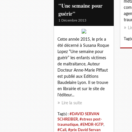
méta
"Une semaine pour
comp
guérir"
agen
trau
1 Décembre 2013
Li
Tag(s
Cette année 2015, le prix a
été décerné à Susana Roque
Lopez “Une semaine pour
guérir” les enfants victimes
de maltraitance, Auteur
Docteur Anne-Marie Piffaut
est publié aux Editions
Baudelaire Lyon. Il se trouve
en librairie et sur le site de
l'éditeur...
Lire la suite
Tag(s) :
#DAVID SERVAN
SCHREIBER
,
#stress post-
traumatique
,
#EMDR-IGTP
,
#Cali
,
#prix David Servan