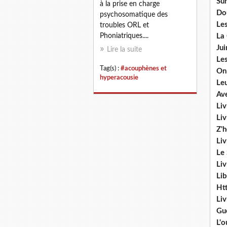
Sur
à la prise en charge
Do
psychosomatique des
Les
troubles ORL et
Phoniatriques....
La
Ju
Lire la suite
Les
Tag(s) :
#acouphènes et
On
hyperacousie
Le
Av
Liv
Li
Z'
Liv
Le
Liv
Lib
Ht
Li
Gu
L'o