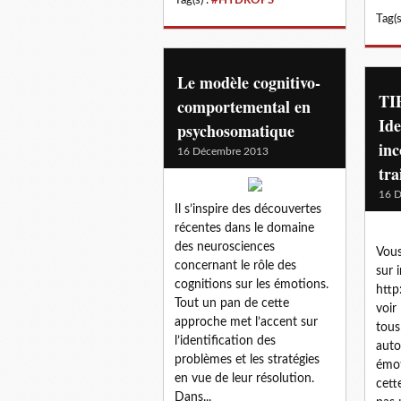
Tag(s
Le modèle cognitivo-
TIP
comportemental en
Ide
psychosomatique
inc
16 Décembre 2013
tra
16 
Il s’inspire des découvertes
récentes dans le domaine
des neurosciences
Vous
concernant le rôle des
sur 
cognitions sur les émotions.
http
Tout un pan de cette
voir
approche met l’accent sur
tous
l’identification des
auto
problèmes et les stratégies
émot
en vue de leur résolution.
cett
Dans...