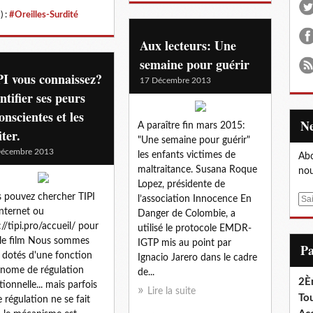
) :
#Oreilles-Surdité
Aux lecteurs: Une
semaine pour guérir
I vous connaissez?
17 Décembre 2013
ntifier ses peurs
onscientes et les
A paraître fin mars 2015:
iter.
"Une semaine pour guérir"
Décembre 2013
les enfants victimes de
Abo
maltraitance. Susana Roque
nou
Lopez, présidente de
 pouvez chercher TIPI
l’association Innocence En
E
internet ou
Danger de Colombie, a
m
://tipi.pro/accueil/ pour
utilisé le protocole EMDR-
a
 le film Nous sommes
IGTP mis au point par
i
P
 dotés d'une fonction
Ignacio Jarero dans le cadre
l
nome de régulation
de...
2È
ionnelle... mais parfois
Lire la suite
Tou
e régulation ne se fait