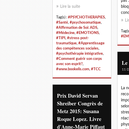
pas 
Lire la suite
bloq
conc
Tag(s) :
#PSYCHOTHERAPIES
,
Li
#Santé
,
#psychosomatique
,
#Affirmation de Soi: ADS
,
Tag(s
#Médecine
,
#EMOTIONS
,
#EM
#TIPI
,
#stress post-
traumatique
,
#Apprentissage
des compétences sociales
,
#psychothérapie intégrative
,
#Comment guérir son corps
Le 
avec son esprit?
,
#www.bookelis.com
,
#TCC
11 
La n
Prix David Servan
reco
impo
Shreiber Congrès de
selo
Metz 2015: Susana
stre
Roque Lopez. Livre
réac
phys
d'Anne-Marie Piffaut