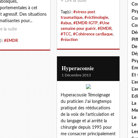
Lire la suite
boliques,
Co
ortementales à cet
Ps
Tag(s) :
#stress post
t agressif. Des situations
traumatique
,
#victimologie
,
Co
matisantes pour...
#abus
,
#EMDR-IGTP
,
#Une
Con
semaine pour guérir
,
#EMDR
,
re la suite
Dé
#TCC
,
#Cohérence cardiaque
,
Pi
#réaction
) :
#EMDR
De 
Dép
Ps
Hyperacousie
Em
Et
1 Décembre 2013
L'
L'
Hyperacousie Témoignage
Edi
du praticien J’ai longtemps
La
pratiqué des rééducations
Me
de la voix de l’articulation et
Le
du langage et ai arrêté la
Le
chirurgie depuis 1995 pour
Le
me consacrer principalement