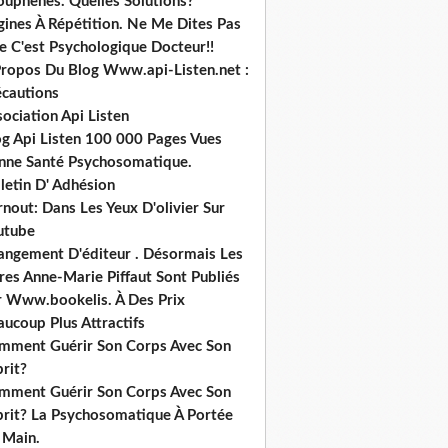
ouphènes. Quelles Solutions?
gines À Répétition. Ne Me Dites Pas
e C'est Psychologique Docteur!!
Propos Du Blog Www.api-Listen.net :
écautions
ociation Api Listen
og Api Listen 100 000 Pages Vues
nne Santé Psychosomatique.
letin D' Adhésion
nout: Dans Les Yeux D'olivier Sur
utube
angement D'éditeur . Désormais Les
res Anne-Marie Piffaut Sont Publiés
r Www.bookelis. À Des Prix
ucoup Plus Attractifs
mment Guérir Son Corps Avec Son
rit?
mment Guérir Son Corps Avec Son
prit? La Psychosomatique À Portée
 Main.