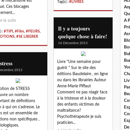
Ac
: le mécanisme est
Tag(s) :
#LIVRES
ué. Ces blocages
An
ernent...
Qu
A 
re la suite
Il y a toujours
Pr
) :
#TIPI
,
#Film
,
#PEURS
,
Ass
quelque chose à faire!
OTIONS
,
#SE LIBERER
Bl
16 Décembre 2013
Bo
Bul
Bur
stress
Livre "Une semaine pour
Yo
guérir " Sur le site des
Décembre 2013
Ch
éditions Baudelaire , en ligne
ou dans les librairies Auteur
Liv
Anne-Marie Piffaut
Pa
otion de STRESS
Comment ne pas réagir face
Bea
uvre un nombre
à la tristesse et à la douleur
Co
rtant de définitions
des enfants victimes de
n à qui on s'adresse. Le
Esp
maltraitance?
ss est un ensemble de
Co
Psychothérapeute je suis
tions non spécifiques ,
Es
praticien...
iologiques,
De