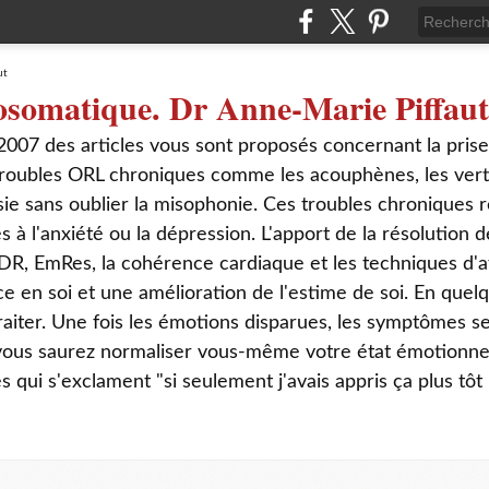
osomatique. Dr Anne-Marie Piffaut
2007 des articles vous sont proposés concernant la pris
roubles ORL chroniques comme les acouphènes, les verti
sie sans oublier la misophonie. Ces troubles chroniques r
s à l'anxiété ou la dépression. L'apport de la résolution
DR, EmRes, la cohérence cardiaque et les techniques d'a
ce en soi et une amélioration de l'estime de soi. En que
aiter. Une fois les émotions disparues, les symptômes s
 vous saurez normaliser vous-même votre état émotionnel
ui s'exclament "si seulement j'avais appris ça plus tôt 