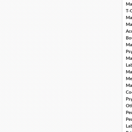
Ma
T-
Ma
Ma
Ac
Bo
Ma
Ps
Ma
La
Ma
Me
Ma
Coc
Ps
Ot
Pe
Pe
La