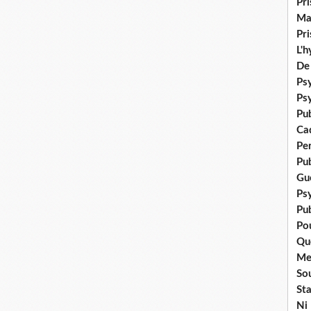
Pr
Ma
Pr
L'
De
Psy
Ps
Pu
Ca
Pe
Pu
Gué
Ps
Pub
Po
Qu
Me
Sou
Sta
Ni 