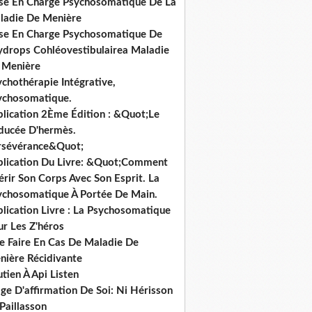
ise En Charge Psychosomatique De La
ladie De Menière
ise En Charge Psychosomatique De
hydrops Cohléovestibulairea Maladie
 Menière
chothérapie Intégrative,
ychosomatique.
blication 2Ème Édition : &Quot;Le
ducée D'hermès.
rsévérance&Quot;
blication Du Livre: &Quot;Comment
rir Son Corps Avec Son Esprit. La
ychosomatique À Portée De Main.
lication Livre : La Psychosomatique
ur Les Z'héros
e Faire En Cas De Maladie De
nière Récidivante
tien À Api Listen
ge D'affirmation De Soi: Ni Hérisson
Paillasson