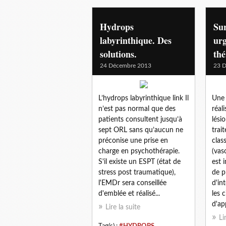
Hydrops
Sur
labyrinthique. Des
ur
solutions.
th
24 Décembre 2013
23 
L’hydrops labyrinthique link Il
Une 
n’est pas normal que des
réal
patients consultent jusqu’à
lési
sept ORL sans qu’aucun ne
trai
préconise une prise en
clas
charge en psychothérapie.
(vaso
S'il existe un ESPT (état de
est 
stress post traumatique),
de p
l'EMDr sera conseillée
d'in
d'emblée et réalisé...
les 
d'app
Lire la suite
Li
Tag(s) :
#HYDROPS