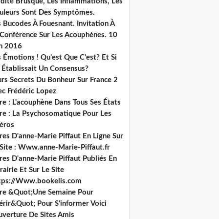
dité Brusque, Les Inflammations, Les
uleurs Sont Des Symptômes.
 Bucodes À Fouesnant. Invitation À
 Conférence Sur Les Acouphènes. 10
in 2016
 Émotions ! Qu'est Que C'est? Et Si
 Établissait Un Consensus?
urs Secrets Du Bonheur Sur France 2
ec Frédéric Lopez
re : L'acouphène Dans Tous Ses États
vre : La Psychosomatique Pour Les
héros
res D'anne-Marie Piffaut En Ligne Sur
 Site : Www.anne-Marie-Piffaut.fr
res D'anne-Marie Piffaut Publiés En
rairie Et Sur Le Site
tps://Www.bookelis.com
vre &Quot;Une Semaine Pour
érir&Quot; Pour S'informer Voici
uverture De Sites Amis