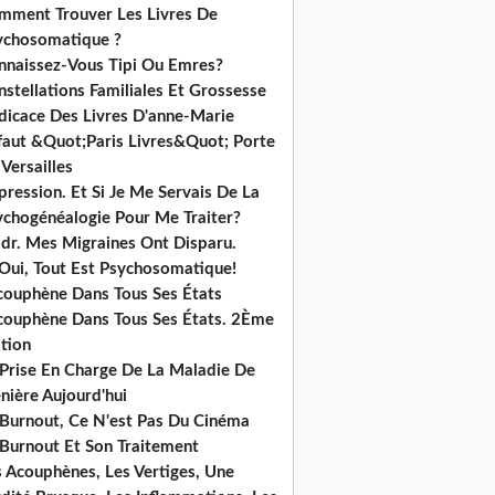
mment Trouver Les Livres De
ychosomatique ?
nnaissez-Vous Tipi Ou Emres?
stellations Familiales Et Grossesse
dicace Des Livres D'anne-Marie
ffaut &Quot;Paris Livres&Quot; Porte
Versailles
ression. Et Si Je Me Servais De La
ychogénéalogie Pour Me Traiter?
dr. Mes Migraines Ont Disparu.
 Oui, Tout Est Psychosomatique!
acouphène Dans Tous Ses États
acouphène Dans Tous Ses États. 2Ème
tion
 Prise En Charge De La Maladie De
nière Aujourd'hui
 Burnout, Ce N'est Pas Du Cinéma
 Burnout Et Son Traitement
s Acouphènes, Les Vertiges, Une