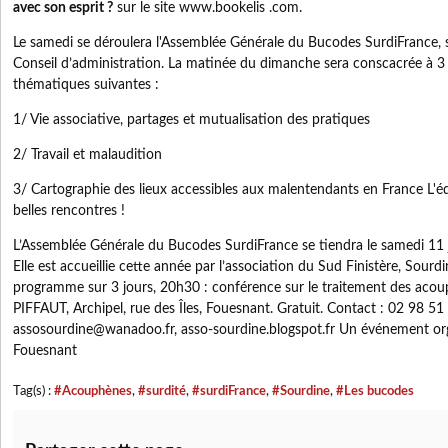
avec son esprit ?
sur le site www.bookelis .com.
Le samedi se déroulera l'Assemblée Générale du Bucodes SurdiFrance, 
Conseil d’administration. La matinée du dimanche sera conscacrée à 3 at
thématiques suivantes :
1/ Vie associative, partages et mutualisation des pratiques
2/ Travail et malaudition
3/ Cartographie des lieux accessibles aux malentendants en France L'é
belles rencontres !
L’Assemblée Générale du Bucodes SurdiFrance se tiendra le samedi 11 
Elle est accueillie cette année par l’association du Sud Finistère, Sourd
programme sur 3 jours, 20h30 : conférence sur le traitement des acou
PIFFAUT, Archipel, rue des Îles, Fouesnant. Gratuit. Contact : 02 98 5
assosourdine@wanadoo.fr, asso-sourdine.blogspot.fr Un événement org
Fouesnant
Tag(s) :
#Acouphènes
,
#surdité
,
#surdiFrance
,
#Sourdine
,
#Les bucodes