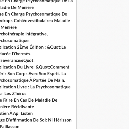
ise En Charge Psychosomatique De La
ladie De Menière
ise En Charge Psychosomatique De
hydrops Cohléovestibulairea Maladie
 Menière
chothérapie Intégrative,
ychosomatique.
blication 2Ème Édition : &Quot;Le
ducée D'hermès.
rsévérance&Quot;
blication Du Livre: &Quot;Comment
rir Son Corps Avec Son Esprit. La
ychosomatique À Portée De Main.
lication Livre : La Psychosomatique
ur Les Z'héros
e Faire En Cas De Maladie De
nière Récidivante
tien À Api Listen
ge D'affirmation De Soi: Ni Hérisson
Paillasson