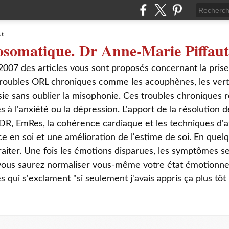
osomatique. Dr Anne-Marie Piffaut
2007 des articles vous sont proposés concernant la pris
roubles ORL chroniques comme les acouphènes, les verti
sie sans oublier la misophonie. Ces troubles chroniques r
s à l'anxiété ou la dépression. L'apport de la résolution
DR, EmRes, la cohérence cardiaque et les techniques d'a
ce en soi et une amélioration de l'estime de soi. En que
aiter. Une fois les émotions disparues, les symptômes s
 vous saurez normaliser vous-même votre état émotionnel
ui s'exclament "si seulement j'avais appris ça plus tôt 