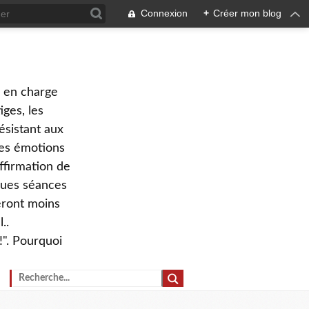
Connexion
+
Créer mon blog
e en charge
ges, les
ésistant aux
 des émotions
ffirmation de
lques séances
eront moins
..
!". Pourquoi