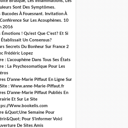
dité Brusque, Les Inflammations, Les
uleurs Sont Des Symptômes.
 Bucodes À Fouesnant. Invitation À
 Conférence Sur Les Acouphènes. 10
in 2016
 Émotions ! Qu'est Que C'est? Et Si
 Établissait Un Consensus?
urs Secrets Du Bonheur Sur France 2
ec Frédéric Lopez
re : L'acouphène Dans Tous Ses États
vre : La Psychosomatique Pour Les
héros
res D'anne-Marie Piffaut En Ligne Sur
 Site : Www.anne-Marie-Piffaut.fr
res D'anne-Marie Piffaut Publiés En
rairie Et Sur Le Site
tps://Www.bookelis.com
vre &Quot;Une Semaine Pour
érir&Quot; Pour S'informer Voici
uverture De Sites Amis