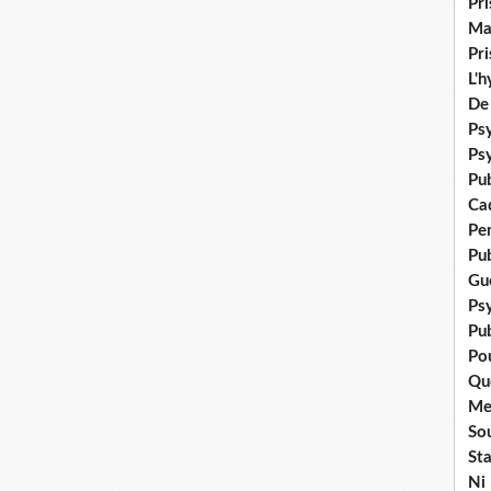
Pr
Ma
Pr
L'
De
Psy
Ps
Pu
Ca
Pe
Pu
Gué
Ps
Pub
Po
Qu
Me
Sou
Sta
Ni 