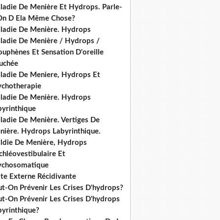
ladie De Menière Et Hydrops. Parle-
On D Ela Même Chose?
ladie De Menière. Hydrops
ladie De Menière / Hydrops /
ouphènes Et Sensation D'oreille
uchée
ladie De Meniere, Hydrops Et
ychotherapie
ladie De Menière. Hydrops
byrinthique
ladie De Menière. Vertiges De
nière. Hydrops Labyrinthique.
ldie De Menière, Hydrops
hléovestibulaire Et
ychosomatique
ite Externe Récidivante
ut-On Prévenir Les Crises D'hydrops?
ut-On Prévenir Les Crises D'hydrops
byrinthique?