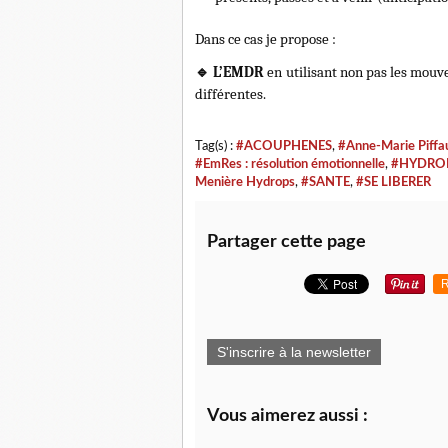
Dans ce cas je propose :
🔹
L’EMDR
en utilisant non pas les mouv
différentes.
Tag(s) :
#ACOUPHENES
,
#Anne-Marie Piffa
#EmRes : résolution émotionnelle
,
#HYDRO
Menière Hydrops
,
#SANTE
,
#SE LIBERER
Partager cette page
R
S'inscrire à la newsletter
Vous aimerez aussi :