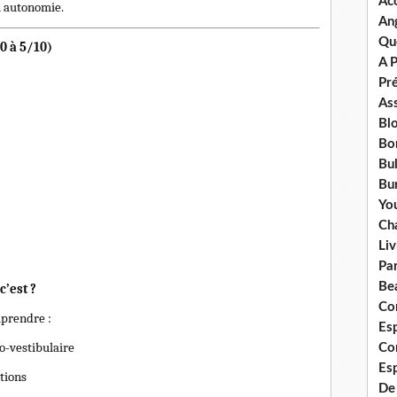
Ac
n autonomie.
An
Qu
0 à 5/10)
A 
Pr
Ass
Bl
Bo
Bul
Bur
Yo
Ch
Liv
Pa
Bea
c’est ?
Co
prendre :
Esp
io-vestibulaire
Co
Es
otions
De