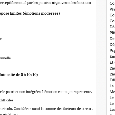
ceptifaccentué par les pensées négatives et les émotions
Co
Ps
propose EmRes (émotions modérées)
Co
Con
Dé
Pi
se
De 
Dép
Ps
Em
onnelle.
Et
L'
L'
ntensité de 5 à 10/10)
Edi
La
 le passé et non intégrées. L’émotion est toujours présente.
Me
Le
ifficiles
Le
n résolu. Considérer aussi la somme des facteurs de stress .
Le
on négative)