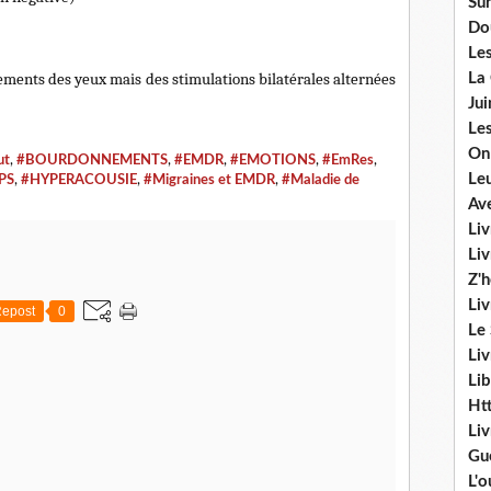
Sur
Do
Les
ements des yeux mais des stimulations bilatérales alternées
La
Ju
Les
On
ut
,
#BOURDONNEMENTS
,
#EMDR
,
#EMOTIONS
,
#EmRes
,
Le
PS
,
#HYPERACOUSIE
,
#Migraines et EMDR
,
#Maladie de
Av
Liv
Li
Z'
Liv
epost
0
Le
Liv
Lib
Ht
Li
Gu
L'o