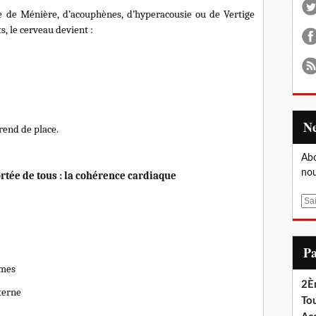
e de Ménière, d’acouphènes, d’hyperacousie ou de Vertige
, le cerveau devient :
rend de place.
Abo
nou
portée de tous : la cohérence cardiaque
E
m
a
i
P
l
ômes
2È
terne
Tou