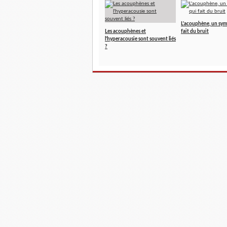
L'acouphène, un sy
Les acouphènes et
fait du bruit
l'hyperacousie sont souvent liés
?