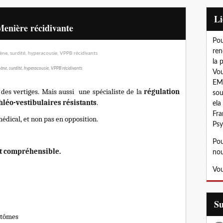
L
Menière récidivante
Pou
ren
la 
ène, surdité, hyperacousie, VPPB récidivants
Vou
EMD
 des vertiges. Mais aussi une spécialiste de la
régulation
sou
léo-vestibulaires résistants
.
ela
Fra
dical, et non pas en opposition.
Psy
Pou
t compréhensible.
nou
Vou
S
ptômes