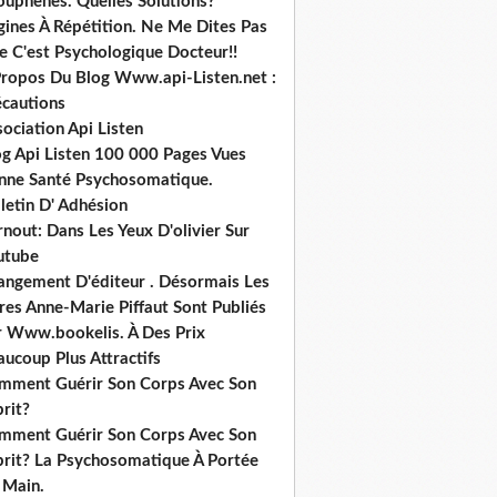
ouphènes. Quelles Solutions?
gines À Répétition. Ne Me Dites Pas
e C'est Psychologique Docteur!!
Propos Du Blog Www.api-Listen.net :
écautions
ociation Api Listen
og Api Listen 100 000 Pages Vues
nne Santé Psychosomatique.
letin D' Adhésion
nout: Dans Les Yeux D'olivier Sur
utube
angement D'éditeur . Désormais Les
res Anne-Marie Piffaut Sont Publiés
r Www.bookelis. À Des Prix
ucoup Plus Attractifs
mment Guérir Son Corps Avec Son
rit?
mment Guérir Son Corps Avec Son
prit? La Psychosomatique À Portée
 Main.