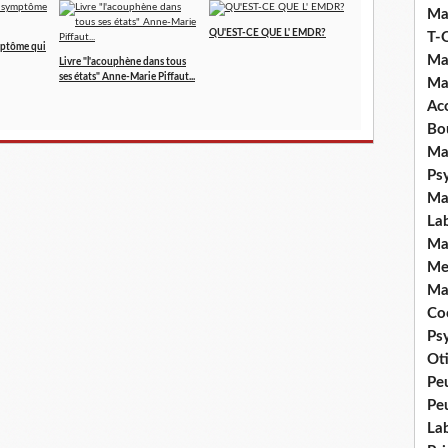
Ma
QU'EST-CE QUE L' EMDR?
T-
mptôme qui
Ma
Livre "l'acouphène dans tous
ses états" Anne-Marie Piffaut...
Ma
Ac
Bo
Ma
Ps
Ma
La
Ma
Me
Ma
Coc
Ps
Ot
Pe
Pe
La