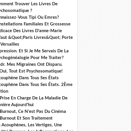
mment Trouver Les Livres De
ychosomatique ?
nnaissez-Vous Tipi Ou Emres?
stellations Familiales Et Grossesse
dicace Des Livres D'anne-Marie
ffaut &Quot;Paris Livres&Quot; Porte
Versailles
ression. Et Si Je Me Servais De La
ychogénéalogie Pour Me Traiter?
dr. Mes Migraines Ont Disparu.
 Oui, Tout Est Psychosomatique!
acouphène Dans Tous Ses États
acouphène Dans Tous Ses États. 2Ème
tion
 Prise En Charge De La Maladie De
nière Aujourd'hui
 Burnout, Ce N'est Pas Du Cinéma
 Burnout Et Son Traitement
s Acouphènes, Les Vertiges, Une