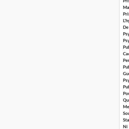
Pr
Ma
Pr
L'
De
Psy
Ps
Pu
Ca
Pe
Pu
Gué
Ps
Pub
Po
Qu
Me
Sou
Sta
Ni 