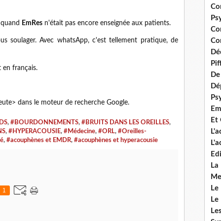
Co
Ps
s quand
EmRes
n'était pas encore enseignée aux patients.
Co
us soulager. Avec whatsApp, c'est tellement pratique, de
Con
Dé
Pi
 en français.
De 
Dép
Ps
eute> dans le moteur de recherche Google.
Em
Et
ADS
,
#BOURDONNEMENTS
,
#BRUITS DANS LES OREILLES
,
L'
NS
,
#HYPERACOUSIE
,
#Médecine
,
#ORL
,
#Oreilles-
té
,
#acouphènes et EMDR
,
#acouphènes et hyperacousie
L'
Edi
La
Me
Le
1
Le
Le