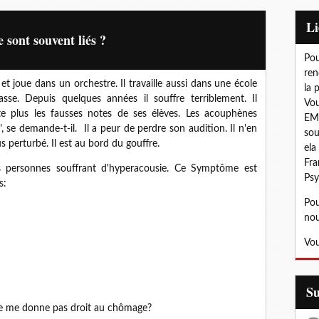
L
 sont souvent liés ?
Pou
ren
t joue dans un orchestre. Il travaille aussi dans une école
la 
sse. Depuis quelques années il souffre terriblement. Il
Vou
e plus les fausses notes de ses élèves. Les acouphènes
EMD
, se demande-t-il. Il a peur de perdre son audition. Il n'en
sou
s perturbé. Il est au bord du gouffre.
ela
Fra
s personnes souffrant d'hyperacousie. Ce Symptôme est
Psy
s:
Pou
nou
Vou
S
ne me donne pas droit au chômage?