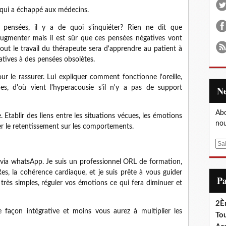
 qui a échappé aux médecins.
 pensées, il y a de quoi s'inquiéter? Rien ne dit que
augmenter mais il est sûr que ces pensées négatives vont
tout le travail du thérapeute sera d'apprendre au patient à
natives à des pensées obsolètes.
ur le rassurer. Lui expliquer comment fonctionne l'oreille,
, d'où vient l'hyperacousie s'il n'y a pas de support
Abo
 Etablir des liens entre les situations vécues, les émotions
nou
er le retentissement sur les comportements.
E
m
via whatsApp. Je suis un professionnel ORL de formation,
a
, la cohérence cardiaque, et je suis prête à vous guider
i
P
très simples, réguler vos émotions ce qui fera diminuer et
l
2È
 façon intégrative et moins vous aurez à multiplier les
Tou