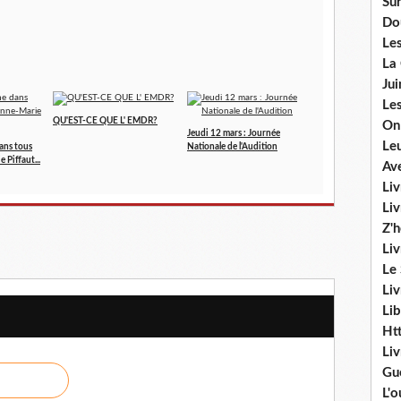
Sur
Do
Les
La
Ju
Les
QU'EST-CE QUE L' EMDR?
On
Jeudi 12 mars : Journée
Le
ans tous
Nationale de l'Audition
 Piffaut...
Av
Liv
Li
Z'
Liv
Le
Liv
Lib
Ht
Li
Gu
L'o