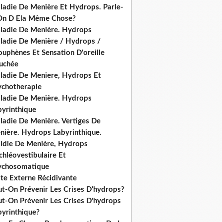
ladie De Menière Et Hydrops. Parle-
On D Ela Même Chose?
ladie De Menière. Hydrops
ladie De Menière / Hydrops /
ouphènes Et Sensation D'oreille
uchée
ladie De Meniere, Hydrops Et
ychotherapie
ladie De Menière. Hydrops
byrinthique
ladie De Menière. Vertiges De
nière. Hydrops Labyrinthique.
ldie De Menière, Hydrops
hléovestibulaire Et
ychosomatique
ite Externe Récidivante
ut-On Prévenir Les Crises D'hydrops?
ut-On Prévenir Les Crises D'hydrops
byrinthique?