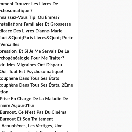
mment Trouver Les Livres De
ychosomatique ?
nnaissez-Vous Tipi Ou Emres?
stellations Familiales Et Grossesse
dicace Des Livres D'anne-Marie
ffaut &Quot;Paris Livres&Quot; Porte
Versailles
ression. Et Si Je Me Servais De La
ychogénéalogie Pour Me Traiter?
dr. Mes Migraines Ont Disparu.
 Oui, Tout Est Psychosomatique!
acouphène Dans Tous Ses États
acouphène Dans Tous Ses États. 2Ème
tion
 Prise En Charge De La Maladie De
nière Aujourd'hui
 Burnout, Ce N'est Pas Du Cinéma
 Burnout Et Son Traitement
s Acouphènes, Les Vertiges, Une