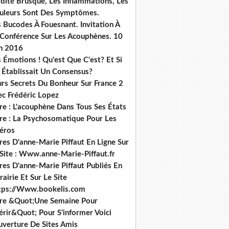
dité Brusque, Les Inflammations, Les
uleurs Sont Des Symptômes.
 Bucodes À Fouesnant. Invitation À
 Conférence Sur Les Acouphènes. 10
in 2016
 Émotions ! Qu'est Que C'est? Et Si
 Établissait Un Consensus?
urs Secrets Du Bonheur Sur France 2
ec Frédéric Lopez
re : L'acouphène Dans Tous Ses États
vre : La Psychosomatique Pour Les
héros
res D'anne-Marie Piffaut En Ligne Sur
 Site : Www.anne-Marie-Piffaut.fr
res D'anne-Marie Piffaut Publiés En
rairie Et Sur Le Site
tps://Www.bookelis.com
vre &Quot;Une Semaine Pour
érir&Quot; Pour S'informer Voici
uverture De Sites Amis