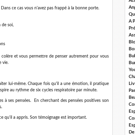
Ac
An
 Dans ce cas vous n'avez pas frappé à la bonne porte.
Qu
A 
n de soi,
Pr
Ass
Bl
ons
Bo
Bul
re colère et vous permettre de penser autrement pour vous
e vie.
Bur
Yo
Ch
Liv
raiter lui-même. Chaque fois qu'il a une émotion, il pratique
espire au rythme de six cycles respiratoire par minute.
Pa
Bea
ives à ses pensées. En cherchant des pensées positives son
Co
s.
Esp
 ce qu'il a appris. Son témoignage est important.
Co
Es
De