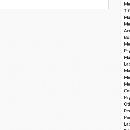
Ma
T-
Ma
Ma
Ac
Bo
Ma
Ps
Ma
La
Ma
Me
Ma
Coc
Ps
Ot
Pe
Pe
La