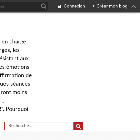
Connexion
+
Créer mon blog
e en charge
ges, les
ésistant aux
 des émotions
ffirmation de
lques séances
eront moins
..
!". Pourquoi