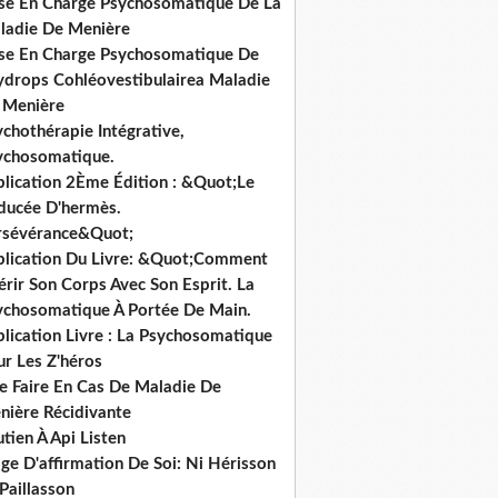
ise En Charge Psychosomatique De La
ladie De Menière
ise En Charge Psychosomatique De
hydrops Cohléovestibulairea Maladie
 Menière
chothérapie Intégrative,
ychosomatique.
blication 2Ème Édition : &Quot;Le
ducée D'hermès.
rsévérance&Quot;
blication Du Livre: &Quot;Comment
rir Son Corps Avec Son Esprit. La
ychosomatique À Portée De Main.
lication Livre : La Psychosomatique
ur Les Z'héros
e Faire En Cas De Maladie De
nière Récidivante
tien À Api Listen
ge D'affirmation De Soi: Ni Hérisson
Paillasson