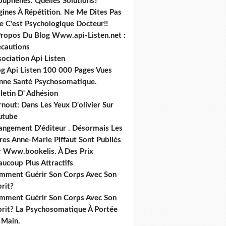
ouphènes. Quelles Solutions?
gines À Répétition. Ne Me Dites Pas
e C'est Psychologique Docteur!!
Propos Du Blog Www.api-Listen.net :
écautions
ociation Api Listen
og Api Listen 100 000 Pages Vues
nne Santé Psychosomatique.
letin D' Adhésion
nout: Dans Les Yeux D'olivier Sur
utube
angement D'éditeur . Désormais Les
res Anne-Marie Piffaut Sont Publiés
r Www.bookelis. À Des Prix
ucoup Plus Attractifs
mment Guérir Son Corps Avec Son
rit?
mment Guérir Son Corps Avec Son
prit? La Psychosomatique À Portée
 Main.