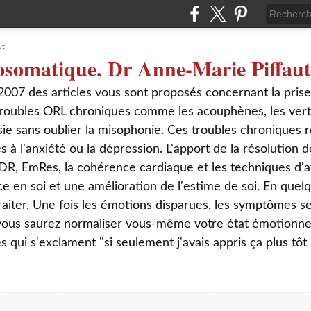
osomatique. Dr Anne-Marie Piffaut
2007 des articles vous sont proposés concernant la pris
roubles ORL chroniques comme les acouphènes, les verti
sie sans oublier la misophonie. Ces troubles chroniques r
s à l'anxiété ou la dépression. L'apport de la résolution
DR, EmRes, la cohérence cardiaque et les techniques d'a
ce en soi et une amélioration de l'estime de soi. En que
aiter. Une fois les émotions disparues, les symptômes s
 vous saurez normaliser vous-même votre état émotionnel
ui s'exclament "si seulement j'avais appris ça plus tôt 