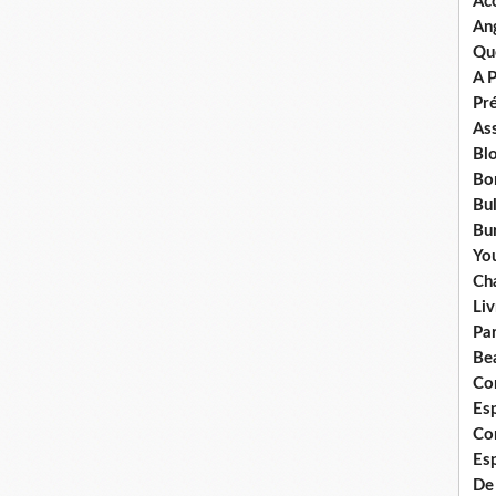
Ac
An
Qu
A 
Pr
Ass
Bl
Bo
Bul
Bur
Yo
Ch
Liv
Pa
Bea
Co
Esp
Co
Es
De