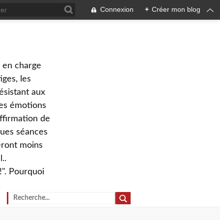
Connexion
+
Créer mon blog
e en charge
ges, les
ésistant aux
 des émotions
ffirmation de
lques séances
eront moins
..
!". Pourquoi