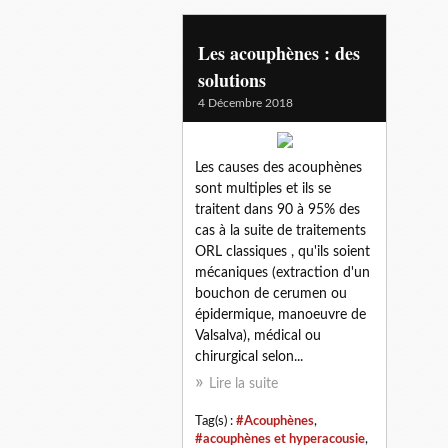
Les acouphènes : des
solutions
4 Décembre 2018
Les causes des acouphènes
sont multiples et ils se
traitent dans 90 à 95% des
cas à la suite de traitements
ORL classiques , qu'ils soient
mécaniques (extraction d'un
bouchon de cerumen ou
épidermique, manoeuvre de
Valsalva), médical ou
chirurgical selon...
Lire la suite
Tag(s) :
#Acouphènes
,
#acouphènes et hyperacousie
,