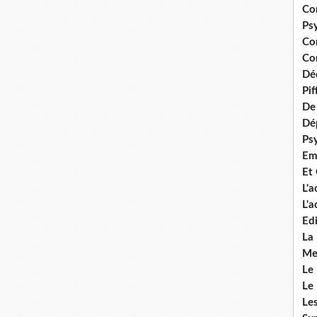
Co
Ps
Co
Con
Dé
Pi
De 
Dép
Ps
Em
Et
L'
L'
Edi
La
Me
Le
Le
Le