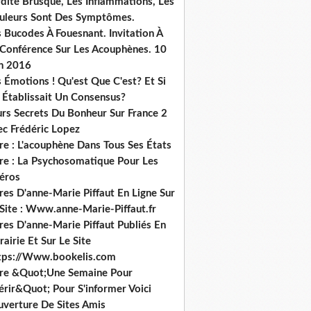
dité Brusque, Les Inflammations, Les
uleurs Sont Des Symptômes.
 Bucodes À Fouesnant. Invitation À
 Conférence Sur Les Acouphènes. 10
in 2016
 Émotions ! Qu'est Que C'est? Et Si
 Établissait Un Consensus?
urs Secrets Du Bonheur Sur France 2
ec Frédéric Lopez
re : L'acouphène Dans Tous Ses États
vre : La Psychosomatique Pour Les
héros
res D'anne-Marie Piffaut En Ligne Sur
 Site : Www.anne-Marie-Piffaut.fr
res D'anne-Marie Piffaut Publiés En
rairie Et Sur Le Site
tps://Www.bookelis.com
vre &Quot;Une Semaine Pour
érir&Quot; Pour S'informer Voici
uverture De Sites Amis