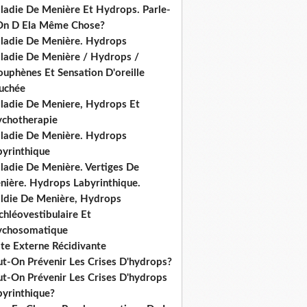
ladie De Menière Et Hydrops. Parle-
On D Ela Même Chose?
ladie De Menière. Hydrops
ladie De Menière / Hydrops /
ouphènes Et Sensation D'oreille
uchée
ladie De Meniere, Hydrops Et
ychotherapie
ladie De Menière. Hydrops
byrinthique
ladie De Menière. Vertiges De
nière. Hydrops Labyrinthique.
ldie De Menière, Hydrops
hléovestibulaire Et
ychosomatique
ite Externe Récidivante
ut-On Prévenir Les Crises D'hydrops?
ut-On Prévenir Les Crises D'hydrops
byrinthique?