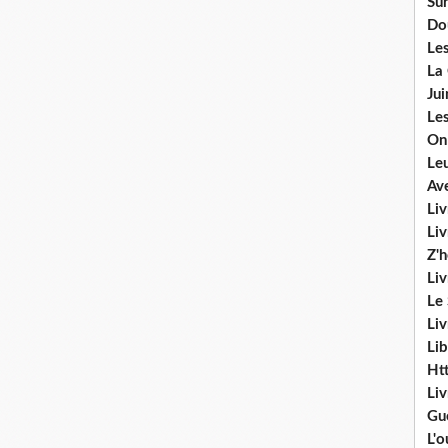
Sur
Do
Les
La
Ju
Les
On
Le
Av
Liv
Li
Z'
Liv
Le
Liv
Lib
Ht
Li
Gu
L'o