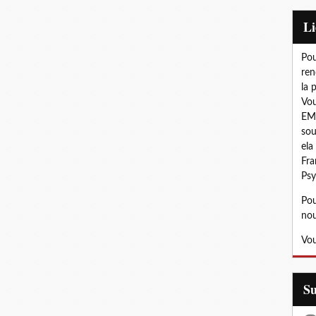
L
Pou
ren
la 
Vou
EMD
sou
ela
Fra
Psy
Pou
nou
Vou
S