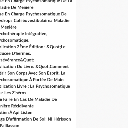
ise En Charge Psychosomatique De La
ladie De Menière
ise En Charge Psychosomatique De
hydrops Cohléovestibulairea Maladie
 Menière
chothérapie Intégrative,
ychosomatique.
blication 2Ème Édition : &Quot;Le
ducée D'hermès.
rsévérance&Quot;
blication Du Livre: &Quot;Comment
rir Son Corps Avec Son Esprit. La
ychosomatique À Portée De Main.
lication Livre : La Psychosomatique
ur Les Z'héros
e Faire En Cas De Maladie De
nière Récidivante
tien À Api Listen
ge D'affirmation De Soi: Ni Hérisson
Paillasson