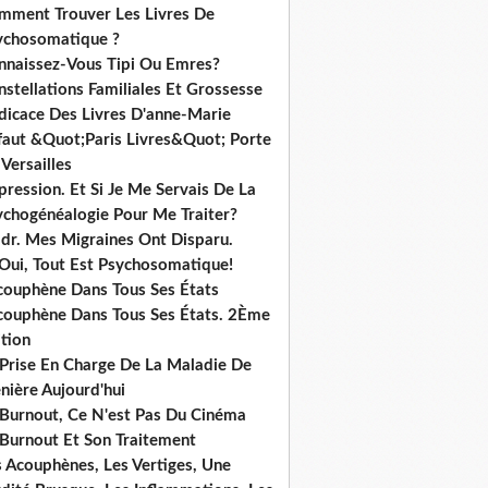
mment Trouver Les Livres De
ychosomatique ?
nnaissez-Vous Tipi Ou Emres?
stellations Familiales Et Grossesse
dicace Des Livres D'anne-Marie
ffaut &Quot;Paris Livres&Quot; Porte
Versailles
ression. Et Si Je Me Servais De La
ychogénéalogie Pour Me Traiter?
dr. Mes Migraines Ont Disparu.
 Oui, Tout Est Psychosomatique!
acouphène Dans Tous Ses États
acouphène Dans Tous Ses États. 2Ème
tion
 Prise En Charge De La Maladie De
nière Aujourd'hui
 Burnout, Ce N'est Pas Du Cinéma
 Burnout Et Son Traitement
s Acouphènes, Les Vertiges, Une