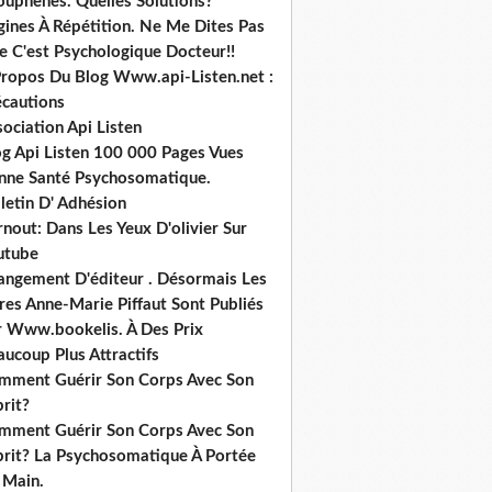
ouphènes. Quelles Solutions?
gines À Répétition. Ne Me Dites Pas
e C'est Psychologique Docteur!!
Propos Du Blog Www.api-Listen.net :
écautions
ociation Api Listen
og Api Listen 100 000 Pages Vues
nne Santé Psychosomatique.
letin D' Adhésion
nout: Dans Les Yeux D'olivier Sur
utube
angement D'éditeur . Désormais Les
res Anne-Marie Piffaut Sont Publiés
r Www.bookelis. À Des Prix
ucoup Plus Attractifs
mment Guérir Son Corps Avec Son
rit?
mment Guérir Son Corps Avec Son
prit? La Psychosomatique À Portée
 Main.