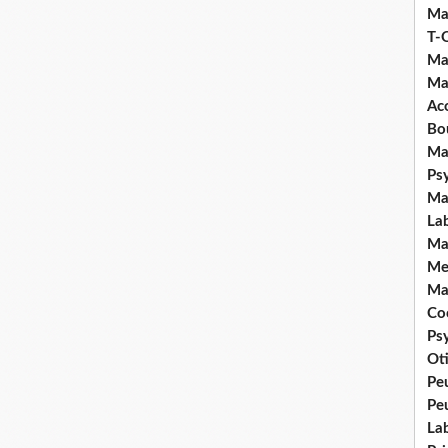
Ma
T-
Ma
Ma
Ac
Bo
Ma
Ps
Ma
La
Ma
Me
Ma
Coc
Ps
Ot
Pe
Pe
La