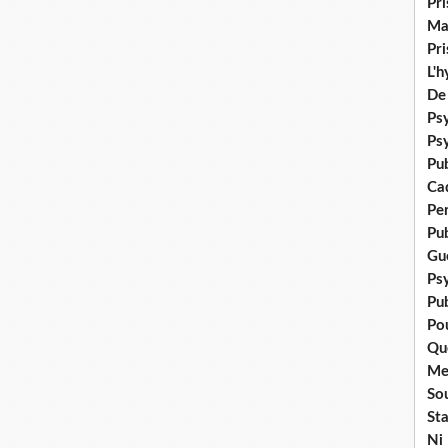
Pr
Ma
Pr
L'
De
Psy
Ps
Pu
Ca
Pe
Pu
Gué
Ps
Pub
Po
Qu
Me
Sou
Sta
Ni 