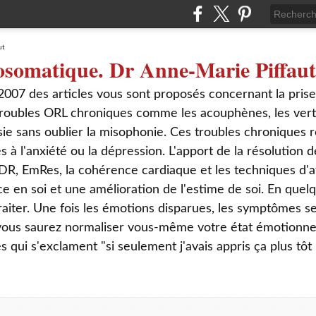
osomatique. Dr Anne-Marie Piffaut
2007 des articles vous sont proposés concernant la pris
roubles ORL chroniques comme les acouphènes, les verti
sie sans oublier la misophonie. Ces troubles chroniques r
s à l'anxiété ou la dépression. L'apport de la résolution
DR, EmRes, la cohérence cardiaque et les techniques d'a
ce en soi et une amélioration de l'estime de soi. En que
aiter. Une fois les émotions disparues, les symptômes s
 vous saurez normaliser vous-même votre état émotionnel
ui s'exclament "si seulement j'avais appris ça plus tôt 