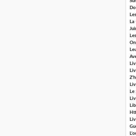
Sur
Do
Les
La
Ju
Les
On
Le
Av
Liv
Li
Z'
Liv
Le
Liv
Lib
Ht
Li
Gu
L'o