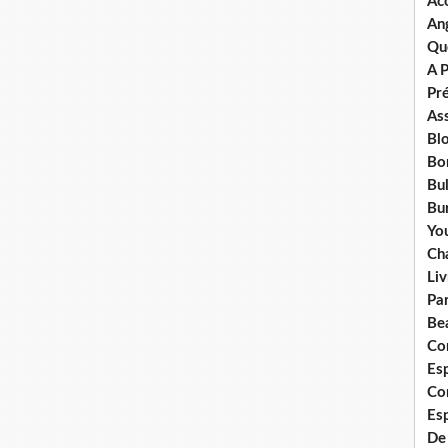
Ac
An
Qu
A 
Pr
Ass
Bl
Bo
Bul
Bur
Yo
Ch
Liv
Pa
Bea
Co
Esp
Co
Es
De