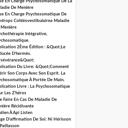
ise En Charge Psychosomatique De La
ladie De Menière
ise En Charge Psychosomatique De
hydrops Cohléovestibulairea Maladie
 Menière
chothérapie Intégrative,
ychosomatique.
blication 2Ème Édition : &Quot;Le
ducée D'hermès.
rsévérance&Quot;
blication Du Livre: &Quot;Comment
rir Son Corps Avec Son Esprit. La
ychosomatique À Portée De Main.
lication Livre : La Psychosomatique
ur Les Z'héros
e Faire En Cas De Maladie De
nière Récidivante
tien À Api Listen
ge D'affirmation De Soi: Ni Hérisson
Paillasson