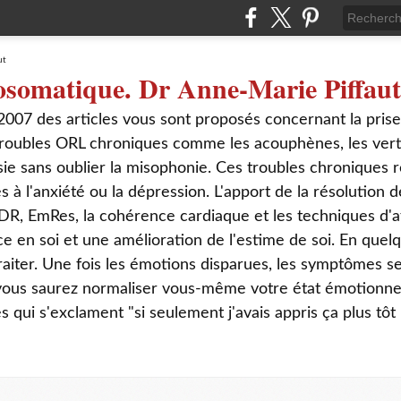
osomatique. Dr Anne-Marie Piffaut
2007 des articles vous sont proposés concernant la pris
roubles ORL chroniques comme les acouphènes, les verti
sie sans oublier la misophonie. Ces troubles chroniques r
s à l'anxiété ou la dépression. L'apport de la résolution
DR, EmRes, la cohérence cardiaque et les techniques d'a
ce en soi et une amélioration de l'estime de soi. En que
aiter. Une fois les émotions disparues, les symptômes s
 vous saurez normaliser vous-même votre état émotionnel
ui s'exclament "si seulement j'avais appris ça plus tôt 