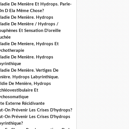
ladie De Menière Et Hydrops. Parle-
On D Ela Même Chose?
ladie De Menière. Hydrops
ladie De Menière / Hydrops /
ouphènes Et Sensation D'oreille
uchée
ladie De Meniere, Hydrops Et
ychotherapie
ladie De Menière. Hydrops
byrinthique
ladie De Menière. Vertiges De
nière. Hydrops Labyrinthique.
ldie De Menière, Hydrops
hléovestibulaire Et
ychosomatique
ite Externe Récidivante
ut-On Prévenir Les Crises D'hydrops?
ut-On Prévenir Les Crises D'hydrops
byrinthique?