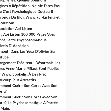
ouphènes. Quelles Solutions?
gines À Répétition. Ne Me Dites Pas
e C'est Psychologique Docteur!!
Propos Du Blog Www.api-Listen.net :
écautions
ociation Api Listen
og Api Listen 100 000 Pages Vues
nne Santé Psychosomatique.
letin D' Adhésion
nout: Dans Les Yeux D'olivier Sur
utube
angement D'éditeur . Désormais Les
res Anne-Marie Piffaut Sont Publiés
r Www.bookelis. À Des Prix
ucoup Plus Attractifs
mment Guérir Son Corps Avec Son
rit?
mment Guérir Son Corps Avec Son
prit? La Psychosomatique À Portée
 Main.