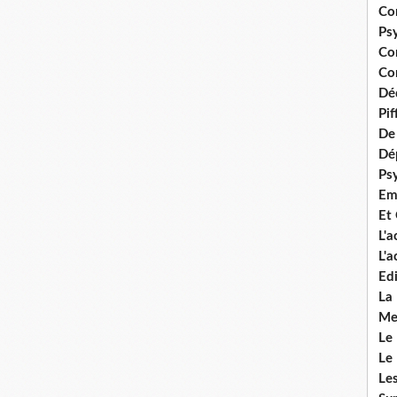
Co
Ps
Co
Con
Dé
Pi
De 
Dép
Ps
Em
Et
L'
L'
Edi
La
Me
Le
Le
Le