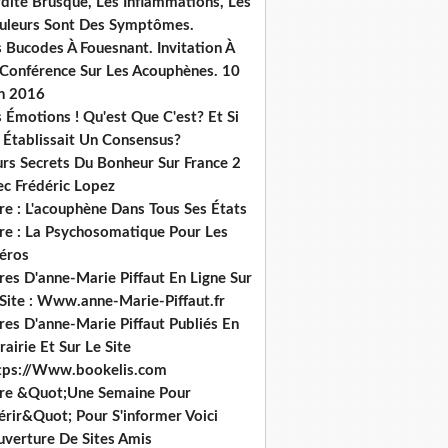
dité Brusque, Les Inflammations, Les
uleurs Sont Des Symptômes.
 Bucodes À Fouesnant. Invitation À
 Conférence Sur Les Acouphènes. 10
in 2016
 Émotions ! Qu'est Que C'est? Et Si
 Établissait Un Consensus?
urs Secrets Du Bonheur Sur France 2
ec Frédéric Lopez
re : L'acouphène Dans Tous Ses États
vre : La Psychosomatique Pour Les
héros
res D'anne-Marie Piffaut En Ligne Sur
 Site : Www.anne-Marie-Piffaut.fr
res D'anne-Marie Piffaut Publiés En
rairie Et Sur Le Site
tps://Www.bookelis.com
vre &Quot;Une Semaine Pour
érir&Quot; Pour S'informer Voici
uverture De Sites Amis