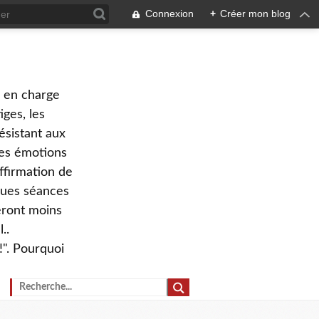
Connexion
+
Créer mon blog
e en charge
ges, les
ésistant aux
 des émotions
ffirmation de
lques séances
eront moins
..
!". Pourquoi