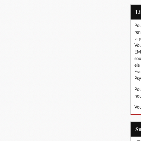
L
Pou
ren
la 
Vou
EMD
sou
ela
Fra
Psy
Pou
nou
Vou
S