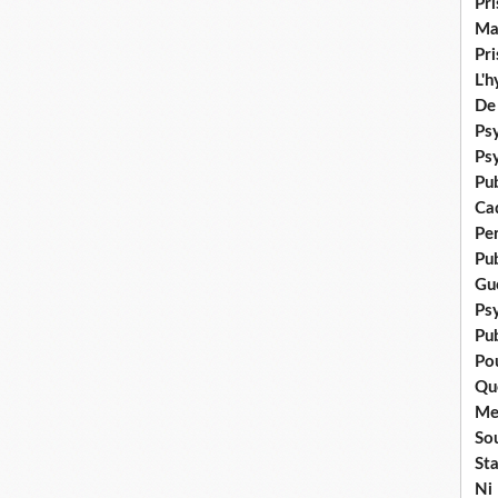
Pr
Ma
Pr
L'
De
Psy
Ps
Pu
Ca
Pe
Pu
Gué
Ps
Pub
Po
Qu
Me
Sou
Sta
Ni 