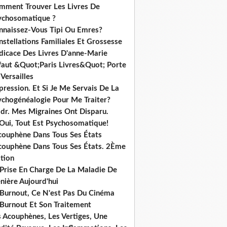
mment Trouver Les Livres De
ychosomatique ?
nnaissez-Vous Tipi Ou Emres?
stellations Familiales Et Grossesse
dicace Des Livres D'anne-Marie
ffaut &Quot;Paris Livres&Quot; Porte
Versailles
ression. Et Si Je Me Servais De La
ychogénéalogie Pour Me Traiter?
dr. Mes Migraines Ont Disparu.
 Oui, Tout Est Psychosomatique!
acouphène Dans Tous Ses États
acouphène Dans Tous Ses États. 2Ème
tion
 Prise En Charge De La Maladie De
nière Aujourd'hui
 Burnout, Ce N'est Pas Du Cinéma
 Burnout Et Son Traitement
s Acouphènes, Les Vertiges, Une