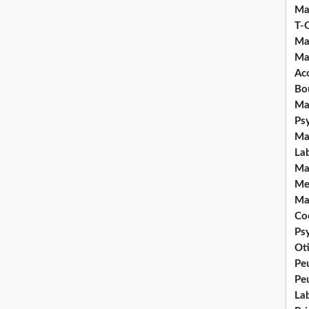
Ma
T-
Ma
Ma
Ac
Bo
Ma
Ps
Ma
La
Ma
Me
Ma
Coc
Ps
Ot
Pe
Pe
La