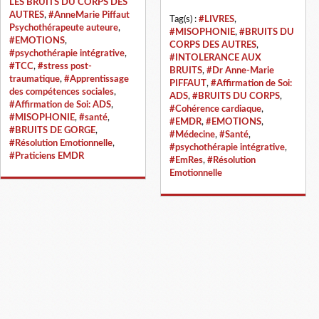
LES BRUITS DU CORPS DES
AUTRES
,
#AnneMarie Piffaut
Tag(s) :
#LIVRES
,
Psychothérapeute auteure
,
#MISOPHONIE
,
#BRUITS DU
#EMOTIONS
,
CORPS DES AUTRES
,
#psychothérapie intégrative
,
#INTOLERANCE AUX
#TCC
,
#stress post-
BRUITS
,
#Dr Anne-Marie
traumatique
,
#Apprentissage
PIFFAUT
,
#Affirmation de Soi:
des compétences sociales
,
ADS
,
#BRUITS DU CORPS
,
#Affirmation de Soi: ADS
,
#Cohérence cardiaque
,
#MISOPHONIE
,
#santé
,
#EMDR
,
#EMOTIONS
,
#BRUITS DE GORGE
,
#Médecine
,
#Santé
,
#Résolution Emotionnelle
,
#psychothérapie intégrative
,
#Praticiens EMDR
#EmRes
,
#Résolution
Emotionnelle