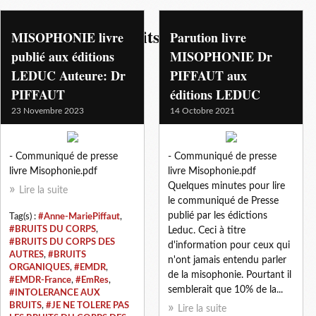
intolerance aux bruits
MISOPHONIE livre
Parution livre
publié aux éditions
MISOPHONIE Dr
LEDUC Auteure: Dr
PIFFAUT aux
PIFFAUT
éditions LEDUC
23 Novembre 2023
14 Octobre 2021
- Communiqué de presse
- Communiqué de presse
livre Misophonie.pdf
livre Misophonie.pdf
Quelques minutes pour lire
Lire la suite
le communiqué de Presse
publié par les édictions
Tag(s) :
#Anne-MariePiffaut
,
#BRUITS DU CORPS
,
Leduc. Ceci à titre
#BRUITS DU CORPS DES
d'information pour ceux qui
AUTRES
,
#BRUITS
n'ont jamais entendu parler
ORGANIQUES
,
#EMDR
,
de la misophonie. Pourtant il
#EMDR-France
,
#EmRes
,
semblerait que 10% de la...
#INTOLERANCE AUX
BRUITS
,
#JE NE TOLERE PAS
Lire la suite