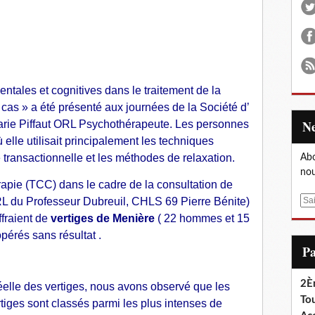
ntales et cognitives dans le traitement de la
as » a été présenté aux journées de la Société d’
arie Piffaut ORL Psychothérapeute. Les personnes
elle utilisait principalement les techniques
e transactionnelle et les méthodes de relaxation.
Abo
nou
apie (TCC) dans le cadre de la consultation de
 du Professeur Dubreuil, CHLS 69 Pierre Bénite)
E
m
fraient de
vertiges de Menière
( 22 hommes et 15
a
pérés sans résultat .
i
P
l
2È
éelle des vertiges, nous avons observé que les
Tou
ertiges sont classés parmi les plus intenses de