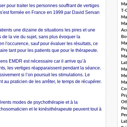
Ma
iser pour traiter les personnes souffrant de vertiges
T-
e s'est formée en France en 1999 par David Servan
Ma
Ma
tients une dizaine de situations les pires et une
Ac
s de la vie du sujet, sans plus évoquer la
Bo
 en l'occurence, sauf pour évaluer les résultats, ce
Ma
Ps
aire tant pour les patients que pour le thérapeute.
Ma
ciens EMDR
est nécessaire car il arrive qu’à
La
nts, les vertiges réapparaissent pendant la séance.
Ma
essivement si l’on poursuit les stimulations. Le
Me
au praticien de les arrêter, le temps de récupérer.
Ma
Coc
Ps
érents modes de psychothérapie et à la
Ot
Pe
hosomaticien et le kinésithérapeute peuvent tout à
Pe
La