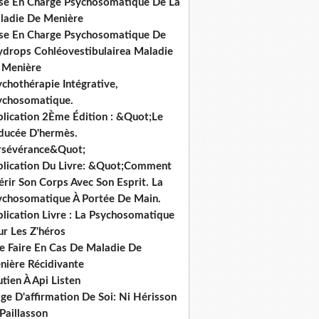
ise En Charge Psychosomatique De La
ladie De Menière
ise En Charge Psychosomatique De
hydrops Cohléovestibulairea Maladie
 Menière
chothérapie Intégrative,
ychosomatique.
blication 2Ème Édition : &Quot;Le
ducée D'hermès.
rsévérance&Quot;
blication Du Livre: &Quot;Comment
rir Son Corps Avec Son Esprit. La
ychosomatique À Portée De Main.
lication Livre : La Psychosomatique
ur Les Z'héros
e Faire En Cas De Maladie De
nière Récidivante
tien À Api Listen
ge D'affirmation De Soi: Ni Hérisson
Paillasson