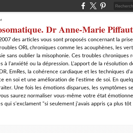
osomatique. Dr Anne-Marie Piffaut
2007 des articles vous sont proposés concernant la pris
roubles ORL chroniques comme les acouphènes, les verti
sie sans oublier la misophonie. Ces troubles chroniques r
s à l'anxiété ou la dépression. L'apport de la résolution
DR, EmRes, la cohérence cardiaque et les techniques d'a
ce en soi et une amélioration de l'estime de soi. En que
aiter. Une fois les émotions disparues, les symptômes s
 vous saurez normaliser vous-même votre état émotionnel
ui s'exclament "si seulement j'avais appris ça plus tôt 