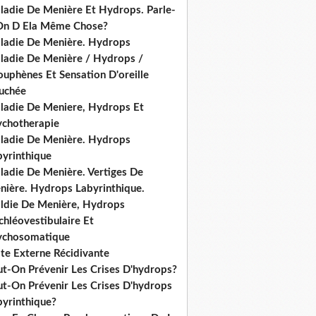
ladie De Menière Et Hydrops. Parle-
On D Ela Même Chose?
ladie De Menière. Hydrops
ladie De Menière / Hydrops /
ouphènes Et Sensation D'oreille
uchée
ladie De Meniere, Hydrops Et
ychotherapie
ladie De Menière. Hydrops
byrinthique
ladie De Menière. Vertiges De
nière. Hydrops Labyrinthique.
ldie De Menière, Hydrops
hléovestibulaire Et
ychosomatique
ite Externe Récidivante
ut-On Prévenir Les Crises D'hydrops?
ut-On Prévenir Les Crises D'hydrops
byrinthique?