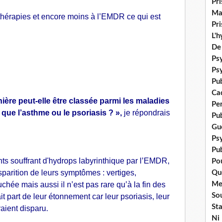
Pr
Ma
hérapies et encore moins à l’EMDR ce qui est
Pr
L'
De
Psy
Ps
Pu
Ca
ière peut-elle être classée parmi les maladies
Pe
ue l’asthme ou le psoriasis ? »,
je répondrais
Pu
Gué
Ps
Pub
ents souffrant d'hydrops labyrinthique par l’EMDR,
Po
sparition de leurs symptômes : vertiges,
Qu
hée mais aussi il n’est pas rare qu’à la fin des
Me
Sou
it part de leur étonnement car leur psoriasis, leur
Sta
aient disparu.
Ni 