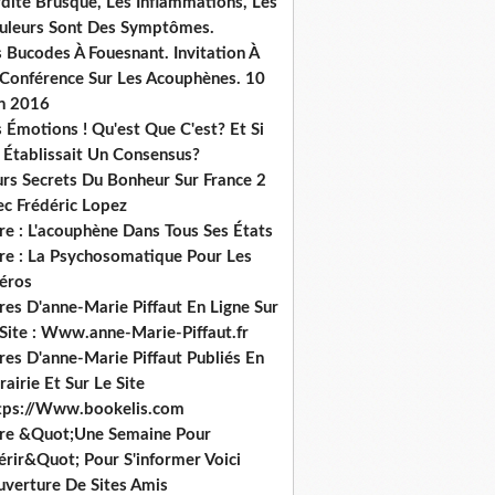
dité Brusque, Les Inflammations, Les
uleurs Sont Des Symptômes.
 Bucodes À Fouesnant. Invitation À
 Conférence Sur Les Acouphènes. 10
in 2016
 Émotions ! Qu'est Que C'est? Et Si
 Établissait Un Consensus?
urs Secrets Du Bonheur Sur France 2
ec Frédéric Lopez
re : L'acouphène Dans Tous Ses États
vre : La Psychosomatique Pour Les
héros
res D'anne-Marie Piffaut En Ligne Sur
 Site : Www.anne-Marie-Piffaut.fr
res D'anne-Marie Piffaut Publiés En
rairie Et Sur Le Site
tps://Www.bookelis.com
vre &Quot;Une Semaine Pour
érir&Quot; Pour S'informer Voici
uverture De Sites Amis