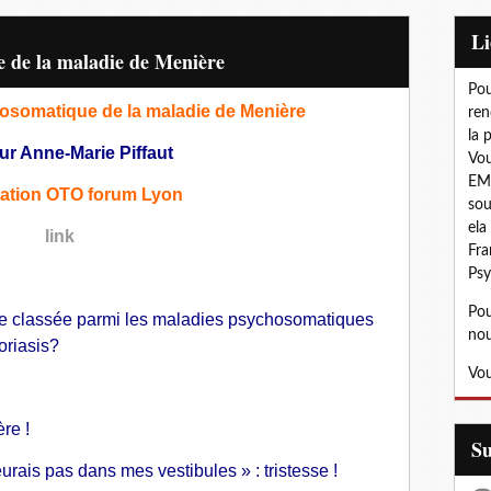
L
e de la maladie de Menière
Pou
osomatique de la maladie de Menière
ren
la 
ur Anne-Marie Piffaut
Vou
EMD
ation OTO forum Lyon
sou
ela
link
Fra
Psy
Pou
re classée parmi les maladies psychosomatiques
nou
oriasis?
Vou
re !
S
urais pas dans mes vestibules » : tristesse !