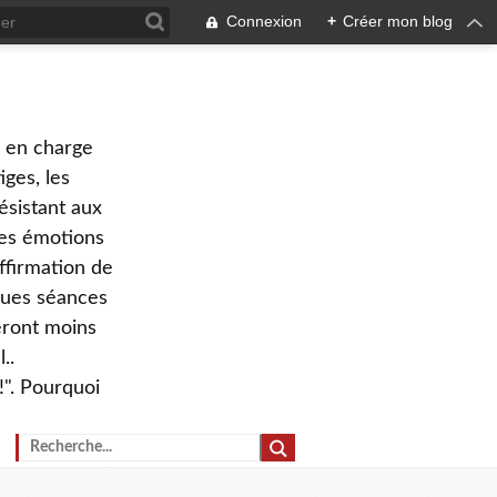
Connexion
+
Créer mon blog
e en charge
ges, les
ésistant aux
 des émotions
ffirmation de
lques séances
eront moins
..
!". Pourquoi