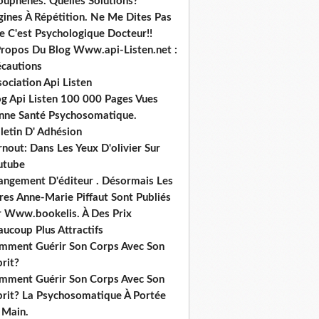
ouphènes. Quelles Solutions?
gines À Répétition. Ne Me Dites Pas
e C'est Psychologique Docteur!!
Propos Du Blog Www.api-Listen.net :
écautions
ociation Api Listen
og Api Listen 100 000 Pages Vues
nne Santé Psychosomatique.
letin D' Adhésion
nout: Dans Les Yeux D'olivier Sur
utube
angement D'éditeur . Désormais Les
res Anne-Marie Piffaut Sont Publiés
r Www.bookelis. À Des Prix
ucoup Plus Attractifs
mment Guérir Son Corps Avec Son
rit?
mment Guérir Son Corps Avec Son
prit? La Psychosomatique À Portée
 Main.