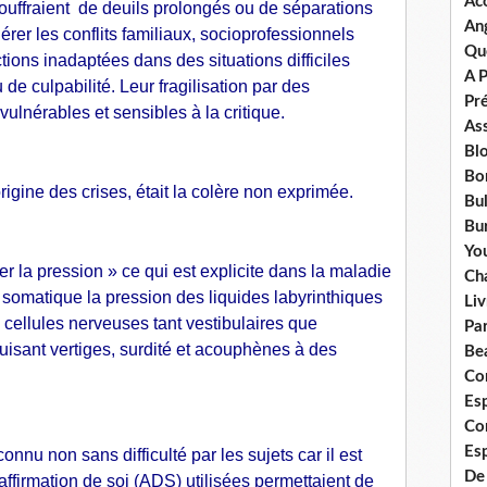
Ac
ouffraient de deuils prolongés ou de séparations
An
rer les conflits familiaux, socioprofessionnels
Qu
ctions inadaptées dans des situations difficiles
A 
de culpabilité. Leur fragilisation par des
Pr
ulnérables et sensibles à la critique.
Ass
Bl
Bo
ine des crises, était la colère non exprimée.
Bul
Bur
Yo
er la pression » ce qui est explicite dans la maladie
Ch
somatique la pression des liquides labyrinthiques
Liv
cellules nerveuses tant vestibulaires que
Pa
uisant vertiges, surdité et acouphènes à des
Bea
Co
Esp
Co
Es
nnu non sans difficulté par les sujets car il est
De
ffirmation de soi (ADS) utilisées permettaient de