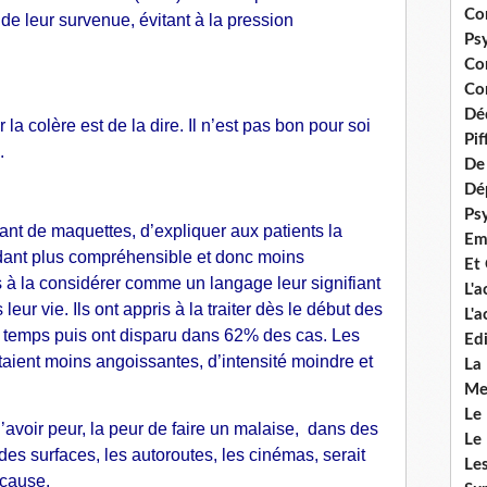
Co
e de leur survenue, évitant à la pression
Ps
Co
Con
Dé
r la colère est de la dire. Il n’est pas bon pour soi
Pi
.
De 
Dép
Ps
nt de maquettes, d’expliquer aux patients la
Em
ndant plus compréhensible et donc moins
Et
s à la considérer comme un langage leur signifiant
L'
eur vie. Ils ont appris à la traiter dès le début des
L'
e temps puis ont disparu dans 62% des cas. Les
Edi
taient moins angoissantes, d’intensité moindre et
La
Me
Le
’avoir peur, la peur de faire un malaise, dans des
Le
s surfaces, les autoroutes, les cinémas, serait
Le
cause.