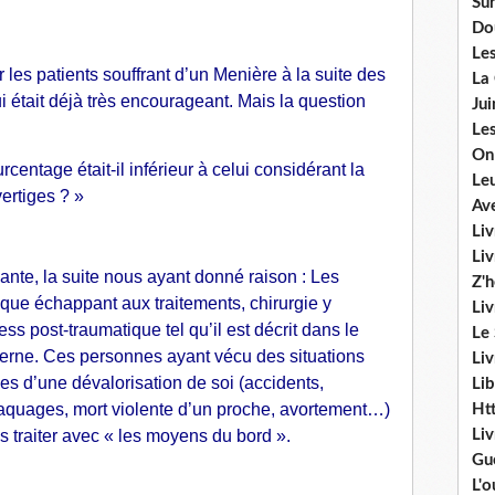
Sur
Do
Les
 les patients souffrant d’un Menière à la suite des
La
était déjà très encourageant. Mais la question
Ju
Les
On
centage était-il inférieur à celui considérant la
Le
vertiges ? »
Av
Liv
Li
vante, la suite nous ayant donné raison : Les
Z'
ue échappant aux traitements, chirurgie y
Liv
ss post-traumatique tel qu’il est décrit dans le
Le
derne. Ces personnes ayant vécu des situations
Liv
 d’une dévalorisation de soi (accidents,
Lib
raquages, mort violente d’un proche, avortement…)
Ht
s traiter avec « les moyens du bord ».
Li
Gu
L'o