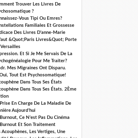
mment Trouver Les Livres De
ychosomatique ?
nnaissez-Vous Tipi Ou Emres?
stellations Familiales Et Grossesse
dicace Des Livres D'anne-Marie
ffaut &Quot;Paris Livres&Quot; Porte
Versailles
ression. Et Si Je Me Servais De La
ychogénéalogie Pour Me Traiter?
dr. Mes Migraines Ont Disparu.
 Oui, Tout Est Psychosomatique!
acouphène Dans Tous Ses États
acouphène Dans Tous Ses États. 2Ème
tion
 Prise En Charge De La Maladie De
nière Aujourd'hui
 Burnout, Ce N'est Pas Du Cinéma
 Burnout Et Son Traitement
s Acouphènes, Les Vertiges, Une