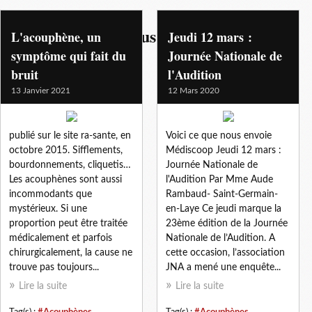
l'acouphene dans tous ses etats
L'acouphène, un
Jeudi 12 mars :
symptôme qui fait du
Journée Nationale de
bruit
l'Audition
13 Janvier 2021
12 Mars 2020
publié sur le site ra-sante, en
Voici ce que nous envoie
octobre 2015. Sifflements,
Médiscoop Jeudi 12 mars :
bourdonnements, cliquetis…
Journée Nationale de
Les acouphènes sont aussi
l'Audition Par Mme Aude
incommodants que
Rambaud- Saint-Germain-
mystérieux. Si une
en-Laye Ce jeudi marque la
proportion peut être traitée
23ème édition de la Journée
médicalement et parfois
Nationale de l’Audition. A
chirurgicalement, la cause ne
cette occasion, l’association
trouve pas toujours...
JNA a mené une enquête...
Lire la suite
Lire la suite
Tag(s) :
#Acouphènes
,
Tag(s) :
#Acouphènes
,