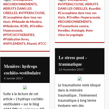
#BOURDONNEMENTS
,
#HYPERACOUSIE
,
#BRUITS
#BRUITS DANS LES
DANS LES OREILLES
,
#surdité
,
OREILLES
,
#HYPERACOUSIE
,
#L'acouphène dans tous ses
#L'acouphène dans tous ses
états
,
#Oreilles-Hyperacousie
,
états
,
#Maladie de Menière
,
#BOURDONNEMENTS
,
#Médecine
,
#ORL
,
#Oreilles-
#Traumatisme sonore
,
Hyperacousie
,
#oreilles
,
#otologie
,
#oto-
#PSYCHOTHERAPIES
,
rhino-laryngologie
#Publication livres
,
#SIFFLEMENTS
,
#Santé
,
#TCC
Le stress post -
traumatique
Menière: hydrops
23 Novembre 2017
cochléo-vestibulaire
4 Janvier 2017
Le traumatisme reste bloqué
dans la mémoire
Suite à la lecture de cet
traumatique , l'évènement
article « L’hydrops cochléo-
traumatique à long terme
vestibulaire » sur le blog
évoluera vers des