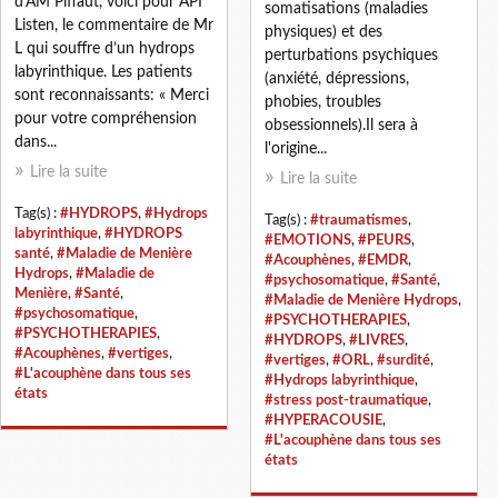
d'AM Piffaut, voici pour API
somatisations (maladies
Listen, le commentaire de Mr
physiques) et des
L qui souffre d’un hydrops
perturbations psychiques
labyrinthique. Les patients
(anxiété, dépressions,
sont reconnaissants: « Merci
phobies, troubles
pour votre compréhension
obsessionnels).Il sera à
dans...
l'origine...
Lire la suite
Lire la suite
Tag(s) :
#HYDROPS
,
#Hydrops
Tag(s) :
#traumatismes
,
labyrinthique
,
#HYDROPS
#EMOTIONS
,
#PEURS
,
santé
,
#Maladie de Menière
#Acouphènes
,
#EMDR
,
Hydrops
,
#Maladie de
#psychosomatique
,
#Santé
,
Menière
,
#Santé
,
#Maladie de Menière Hydrops
,
#psychosomatique
,
#PSYCHOTHERAPIES
,
#PSYCHOTHERAPIES
,
#HYDROPS
,
#LIVRES
,
#Acouphènes
,
#vertiges
,
#vertiges
,
#ORL
,
#surdité
,
#L'acouphène dans tous ses
#Hydrops labyrinthique
,
états
#stress post-traumatique
,
#HYPERACOUSIE
,
#L'acouphène dans tous ses
états