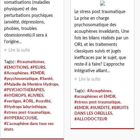
somatisations (maladies
physiques) et des
Le stress post traumatique
perturbations psychiques
La prise en charge
(anxiété, dépressions,
psychosomatique des
phobies, troubles
acouphènes invalidants. Une
obsessionnels).Il sera à
fois les bilans réalisés par un
l'origine...
ORL et les traitements
Lire la suite
classiques suivis et jugés
inefficaces par le sujet, que
Tag(s) :
#traumatismes
,
reste-il à faire? L’approche
#EMOTIONS
,
#PEURS
,
intégrative alliant...
#Acouphènes
,
#EMDR
,
#psychosomatique
,
#Santé
,
Lire la suite
#Maladie de Menière Hydrops
,
#PSYCHOTHERAPIES
,
Tag(s) :
#Acouphènes
,
#HYDROPS
,
#LIVRES
,
#acouphènes et EMDR
,
#vertiges
,
#ORL
,
#surdité
,
#stress post-traumatique
,
#Hydrops labyrinthique
,
#EMDR
,
#SURDITE
,
#BRUITS
#stress post-traumatique
,
DANS LES OREILLES
,
#HYPERACOUSIE
,
#ALLODOCTEUR
#L'acouphène dans tous ses
états