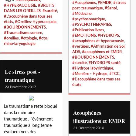
#Acouphènes
,
#EMDR
,
#stress
#HYPERACOUSIE
,
#BRUITS
post-traumatique
,
#Santé
,
DANS LES OREILLES
,
#surdité
,
#Médecine
,
#L'acouphène dans tous ses
#psychosomatique
,
états
,
#Oreilles-Hyperacousie
,
#PSYCHOTHERAPIES
,
#BOURDONNEMENTS
,
#Publication livres
,
#Traumatisme sonore
,
#EMOTIONS
,
#HYDROPS
,
#oreilles
,
#otologie
,
#oto-
#acouphènes et hyperacousie
,
rhino-laryngologie
#vertiges
,
#Affirmation de Soi:
ADS
,
#acouphènes et EMDR
,
#BOURDONNEMENTS
,
#surdité
,
#HYDROPS santé
,
#Hydrops labyrinthique
,
Le stress post -
#Menière - Hydrops
,
#TCC
,
traumatique
#L'acouphène dans tous ses
états
23 Novembre 2017
Le traumatisme reste bloqué
Acouphènes
dans la mémoire
illustrations et EMDR
traumatique , l'évènement
traumatique à long terme
21 Décembre 2016
évoluera vers des