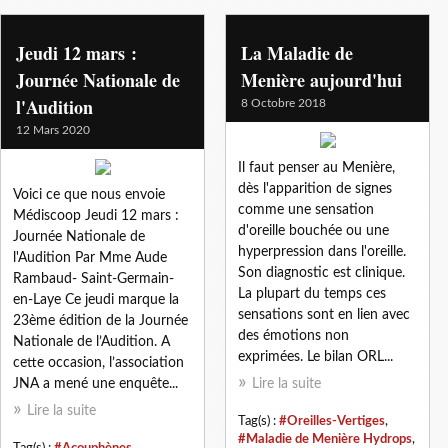
surdite
Jeudi 12 mars :
La Maladie de
Journée Nationale de
Menière aujourd'hui
l'Audition
8 Octobre 2018
12 Mars 2020
Il faut penser au Menière,
dès l'apparition de signes
Voici ce que nous envoie
comme une sensation
Médiscoop Jeudi 12 mars :
d'oreille bouchée ou une
Journée Nationale de
hyperpression dans l'oreille.
l'Audition Par Mme Aude
Son diagnostic est clinique.
Rambaud- Saint-Germain-
La plupart du temps ces
en-Laye Ce jeudi marque la
sensations sont en lien avec
23ème édition de la Journée
des émotions non
Nationale de l’Audition. A
exprimées. Le bilan ORL...
cette occasion, l’association
JNA a mené une enquête...
Lire la suite
Lire la suite
Tag(s) :
#Oreilles-Vertiges
,
#Maladie de Menière Hydrops
,
Tag(s) :
#Acouphènes
,