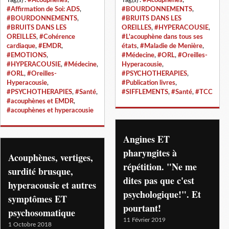
#Affirmation de Soi: ADS
,
#BOURDONNEMENTS
,
#BOURDONNEMENTS
,
#BRUITS DANS LES
#BRUITS DANS LES
OREILLES
,
#HYPERACOUSIE
,
OREILLES
,
#Cohérence
#L'acouphène dans tous ses
cardiaque
,
#EMDR
,
états
,
#Maladie de Menière
,
#EMOTIONS
,
#Médecine
,
#ORL
,
#Oreilles-
#HYPERACOUSIE
,
#Médecine
,
Hyperacousie
,
#ORL
,
#Oreilles-
#PSYCHOTHERAPIES
,
Hyperacousie
,
#Publication livres
,
#PSYCHOTHERAPIES
,
#Santé
,
#SIFFLEMENTS
,
#Santé
,
#TCC
#acouphènes et EMDR
,
#acouphènes et hyperacousie
Angines ET
pharyngites à
Acouphènes, vertiges,
répétition. "Ne me
surdité brusque,
dites pas que c'est
hyperacousie et autres
psychologique!". Et
symptômes ET
pourtant!
psychosomatique
11 Février 2019
1 Octobre 2018