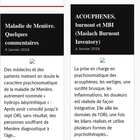
ACOUPHENES,
burnout et MBI
Maladie de Menière.
(Maslach Burnout
Quelques
Inventory)
commentaires
6 Janvier 2018
4 Janvier 2018
La prise en charge en
Des médecins et des
psychosomatique des
patients mettent en doute le
acouphènes, les vertiges, une
caractère psychosomatique
surdité brusque, les
de la maladie de Menière,
inflammations, les douleurs
autrement nommée «
est réalisée de façon
hydrops labyrinthique » :
intégrative. Elle allie les
Après avoir consulté jusqu'à
données de l'ORL une fois
sept ORL sans résultat, des
les bilans réalisés et utilise
personnes souffrant de
plusieurs formes de
Menière diagnostiqué à
psychothérapies...
l'âge...