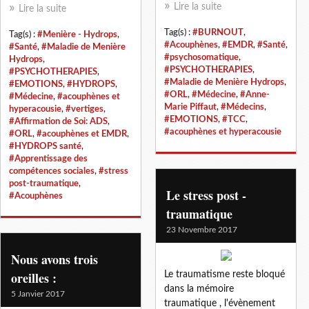
Lire la suite
Lire la suite
Tag(s) :
#BURNOUT
,
Tag(s) :
#Menière - Hydrops
,
#Acouphènes
,
#EMDR
,
#Santé
,
#Santé
,
#Maladie de Menière
#psychosomatique
,
Hydrops
,
#PSYCHOTHERAPIES
,
#PSYCHOTHERAPIES
,
#Maladie de Menière Hydrops
,
#EMOTIONS
,
#HYDROPS
,
#ORL
,
#Médecine
,
#Anne-
#Médecine
,
#acouphènes et
Marie Piffaut
,
#Médecins
,
hyperacousie
,
#vertiges
,
#EMOTIONS
,
#TCC
,
#Affirmation de Soi: ADS
,
#acouphènes et hyperacousie
#ORL
,
#acouphènes et EMDR
,
#HYDROPS santé
,
#Apprentissage des
compétences sociales
,
#stress
post-traumatique
,
Le stress post -
#Acouphènes
traumatique
23 Novembre 2017
Nous avons trois
oreilles :
Le traumatisme reste bloqué
dans la mémoire
5 Janvier 2017
traumatique , l'évènement