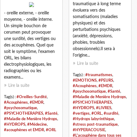
traumatique à long terme
évoluera vers des
- oreille externe, - oreille
somatisations (maladies
moyenne, - oreille interne.
physiques) et des
Un simple bouchon de
perturbations psychiques
cerumen peut provoquer
(anxiété, dépressions,
une surdité, des vertiges ou
phobies, troubles
des acouphènes. Quel que
obsessionnels).Il sera à
soit le symptôme, l'examen
l'origine...
ORL, les bilans
Lire la suite
électrophysiologiques, les
radiographies ou les
Tag(s) :
#traumatismes
,
examens...
#EMOTIONS
,
#PEURS
,
Lire la suite
#Acouphènes
,
#EMDR
,
#psychosomatique
,
#Santé
,
Tag(s) :
#Oreilles-Surdité
,
#Maladie de Menière Hydrops
,
#Acouphènes
,
#EMDR
,
#PSYCHOTHERAPIES
,
#psychosomatique
,
#HYDROPS
,
#LIVRES
,
#PSYCHOTHERAPIES
,
#Santé
,
#vertiges
,
#ORL
,
#surdité
,
#Maladie de Menière Hydrops
,
#Hydrops labyrinthique
,
#HYDROPS
,
#Médecine
,
#stress post-traumatique
,
#acouphènes et EMDR
,
#ORL
#HYPERACOUSIE
,
#L'acouphène dans tous ses