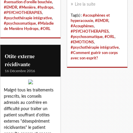
#sensation d'oreille bouchée
,
Lire la suite
#EMDR
,
#Menière
,
#hydrops
,
#PSYCHOTHERAPIES
,
Tag(s) :
#acouphènes et
#psychothérapie intégrative
,
hyperacousie
,
#EMDR
,
#psychosomatique
,
#Maladie
#Acouphènes
,
de Menière Hydrops
,
#ORL
#PSYCHOTHERAPIES
,
#psychosomatique
,
#ORL
,
#EMOTIONS
,
#psychothérapie intégrative
,
#Comment guérir son corps
Otite externe
avec son esprit?
récidivante
16 Décembre 2016
Malgré tous les traitements
prescrits, les conseils
adressés au confrère en
difficulté pour traiter un
patient souffrant d'otites
externes "désespérément
récidivantes" le patient