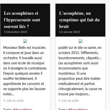
orl
Les acouphènes et
L'acouphène, un
l'hyperacousie sont
symptôme qui fait du
souvent liés ?
bruit
3 Décembre 2025
13 Janvier 2021
Monsieur Belin est musicien.
publié sur le site ra-sante, en
Il compose et joue dans un
octobre 2015. Sifflements,
orchestre. Il travaille aussi
bourdonnements, cliquetis…
dans une école de musique
Les acouphènes sont aussi
où il enseigne la contrebasse.
incommodants que
Depuis quelques années il
mystérieux. Si une
souffre terriblement. Il
proportion peut être traitée
appréhende les concerts et
médicalement et parfois
ne supporte plus les fausses
chirurgicalement, la cause ne
notes...
trouve pas toujours...
Lire la suite
Lire la suite
Tag(s) :
#Acouphènes
,
Tag(s) :
#Acouphènes
,