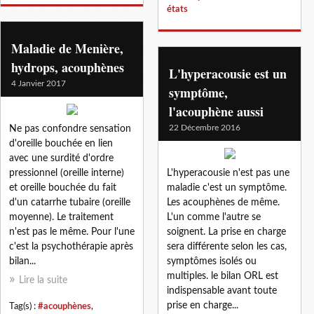
états
Maladie de Menière,
hydrops, acouphènes
L'hyperacousie est un
4 Janvier 2017
symptôme,
l'acouphène aussi
22 Décembre 2016
Ne pas confondre sensation
d'oreille bouchée en lien
avec une surdité d'ordre
pressionnel (oreille interne)
L'hyperacousie n'est pas une
et oreille bouchée du fait
maladie c'est un symptôme.
d'un catarrhe tubaire (oreille
Les acouphènes de même.
moyenne). Le traitement
L'un comme l'autre se
n'est pas le même. Pour l'une
soignent. La prise en charge
c'est la psychothérapie après
sera différente selon les cas,
bilan...
symptômes isolés ou
multiples. le bilan ORL est
Lire la suite
indispensable avant toute
prise en charge...
Tag(s) :
#acouphènes
,