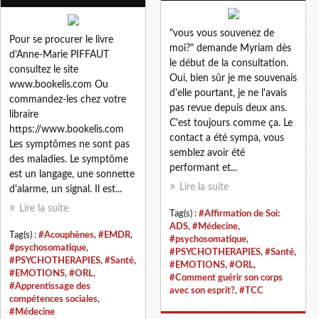
"vous vous souvenez de
Pour se procurer le livre
moi?" demande Myriam dès
d'Anne-Marie PIFFAUT
le début de la consultation.
consultez le site
Oui, bien sûr je me souvenais
www.bookelis.com Ou
d'elle pourtant, je ne l'avais
commandez-les chez votre
pas revue depuis deux ans.
libraire
C'est toujours comme ça. Le
https://www.bookelis.com
contact a été sympa, vous
Les symptômes ne sont pas
semblez avoir été
des maladies. Le symptôme
performant et...
est un langage, une sonnette
Lire la suite
d'alarme, un signal. Il est...
Lire la suite
Tag(s) :
#Affirmation de Soi:
ADS
,
#Médecine
,
Tag(s) :
#Acouphènes
,
#EMDR
,
#psychosomatique
,
#psychosomatique
,
#PSYCHOTHERAPIES
,
#Santé
,
#PSYCHOTHERAPIES
,
#Santé
,
#EMOTIONS
,
#ORL
,
#EMOTIONS
,
#ORL
,
#Comment guérir son corps
#Apprentissage des
avec son esprit?
,
#TCC
compétences sociales
,
#Médecine