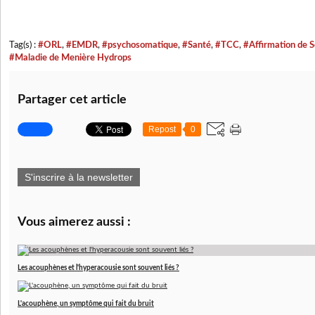
Tag(s) :
#ORL
,
#EMDR
,
#psychosomatique
,
#Santé
,
#TCC
,
#Affirmation de S
#Maladie de Menière Hydrops
Partager cet article
Repost
0
S'inscrire à la newsletter
Vous aimerez aussi :
Les acouphènes et l'hyperacousie sont souvent liés ?
L'acouphène, un symptôme qui fait du bruit