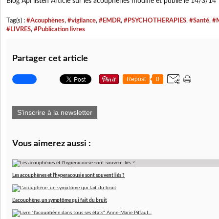
Blog Api listen Article sur les acouphènes modifié et publié le 14/3/14
Tag(s) :
#Acouphènes
,
#vigilance
,
#EMDR
,
#PSYCHOTHERAPIES
,
#Santé
,
#M
#LIVRES
,
#Publication livres
Partager cet article
Repost
0
S'inscrire à la newsletter
Vous aimerez aussi :
Les acouphènes et l'hyperacousie sont souvent liés ?
L'acouphène, un symptôme qui fait du bruit