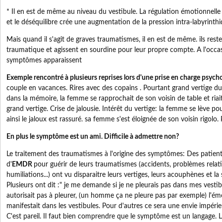
* Il en est de même au niveau du vestibule. La régulation émotionnell
et le déséquilibre crée une augmentation de la pression intra-labyrinthi
Mais quand il s'agit de graves traumatismes, il en est de même. ils res
traumatique et agissent en sourdine pour leur propre compte. A l'occas
symptômes apparaissent
Exemple rencontré à plusieurs reprises lors d'une prise en charge psy
couple en vacances. Rires avec des copains . Pourtant grand vertige d
dans la mémoire, la femme se rapprochait de son voisin de table et riait 
grand vertige. Crise de jalousie. Intérêt du vertige: la femme se lève p
ainsi le jaloux est rassuré. sa femme s'est éloignée de son voisin rigolo. 
En plus le symptôme est un ami. Difficile à admettre non?
Le traitement des traumatismes à l'origine des symptômes: Des patient
d'
EMDR
pour guérir de leurs traumatismes (accidents, problèmes relati
humiliations...) ont vu disparaitre leurs vertiges, leurs acouphènes et la
Plusieurs ont dit :" je me demande si je ne pleurais pas dans mes vestibu
autorisait pas à pleurer, (un homme ça ne pleure pas par exemple) l'émot
manifestait dans les vestibules. Pour d'autres ce sera une envie impérie
C'est pareil. Il faut bien comprendre que le symptôme est un langage. 