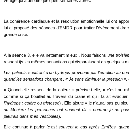
vertige qui a débuté quelques semaines après.
La cohérence cardiaque et la résolution émotionnelle lui ont appo
lui ai proposé des séances d’EMDR pour traiter l’évènement dramat
grande crise.
A la séance 3, elle va nettement mieux . Nous faisons
une troisi
ressent tjs les mêmes sensations qui disparaissent en quelques m
Les patients souffrant d’un hydrops provoqué par l’émotion au c
quand les sensations changent : « Je sens diminuer la pression », o
« Quand elle ressent de la colère » précise-t-elle, « c’est au m
comme si ça bouillait au travers du crâne et qu'il fallait évacuer
l’hydrops : colère ou tristesse
) . Elle ajoute « je n'aurai pas pu pleu
du Menière les personnes ont souvent dit « comme je ne pouva
pleurais dans mes vestibules
).
Elle continue à parler (
c’est souvent le cas après EmRes, quand