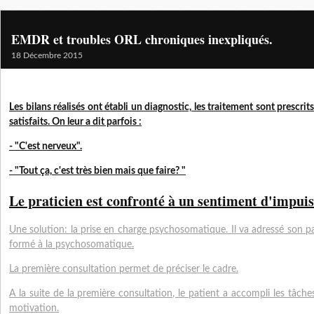
EMDR et troubles ORL chroniques inexpliqués.
18 Décembre 2015
Les bilans réalisés ont établi un diagnostic, les traitement sont prescrit
satisfaits. On leur a dit parfois :
- "C'est nerveux".
- "Tout ça, c'est très bien mais que faire? "
Le praticien est confronté à un sentiment d'impuis
Une solution: la prise en charge psychosomatique. Il va adressé son 
formé à la psychosomatique.
La première consultation permet de préciser le cadre.
A la suite de la première consultation, le patient a accompli les tâch
motivation.