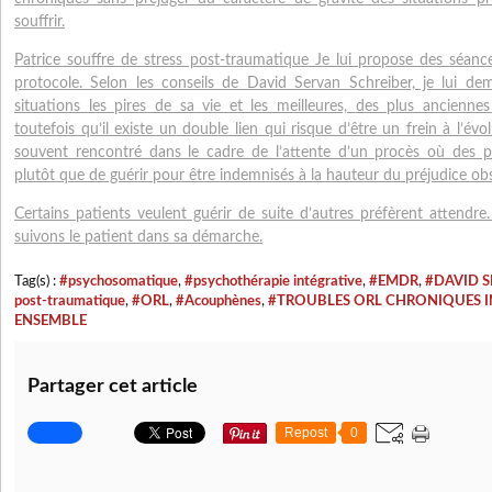
souffrir.
Patrice souffre de stress post-traumatique Je lui propose des séanc
protocole. Selon les conseils de David Servan Schreiber, je lui dem
situations les pires de sa vie et les meilleures, des plus ancienne
toutefois qu’il existe un double lien qui risque d’être un frein à l’évol
souvent rencontré dans le cadre de l’attente d’un procès où des p
plutôt que de guérir pour être indemnisés à la hauteur du préjudice obs
Certains patients veulent guérir de suite d’autres préfèrent attendre
suivons le patient dans sa démarche.
Tag(s) :
#psychosomatique
,
#psychothérapie intégrative
,
#EMDR
,
#DAVID S
post-traumatique
,
#ORL
,
#Acouphènes
,
#TROUBLES ORL CHRONIQUES I
ENSEMBLE
Partager cet article
Repost
0