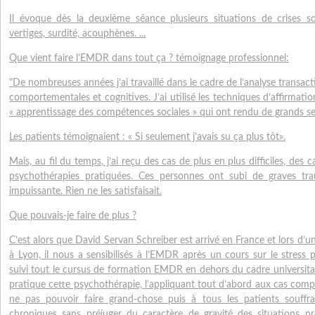
Il évoque dès la deuxième séance plusieurs situations de crises 
vertiges, surdité, acouphènes. ...
Que vient faire l’EMDR dans tout ça ? témoignage professionnel:
"De nombreuses années j’ai travaillé dans le cadre de l’analyse transact
comportementales et cognitives. J’ai utilisé les techniques d’affirma
« apprentissage des compétences sociales » qui ont rendu de grands se
Les patients témoignaient : « Si seulement j’avais su ça plus tôt».
Mais, au fil du temps, j’ai reçu des cas de plus en plus difficiles, des
psychothérapies pratiquées. Ces personnes ont subi de graves tr
impuissante. Rien ne les satisfaisait.
Que pouvais-je faire de plus ?
C’est alors que David Servan Schreiber est arrivé en France et lors d’u
à Lyon, il nous a sensibilisés à l’EMDR après un cours sur le stress p
suivi tout le cursus de formation EMDR en dehors du cadre universitair
pratique cette psychothérapie, l’appliquant tout d’abord aux cas compl
ne pas pouvoir faire grand-chose puis à tous les patients souffra
chroniques sans préjuger du caractère de gravité des situations pré