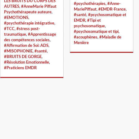
LES BRUITS DU CORPS DES
#psychothérapies
,
#Anne-
AUTRES
,
#AnneMarie Piffaut
MariePiffaut
,
#EMDR-France
,
Psychothérapeute auteure
,
#santé
,
#psychosomatique et
#EMOTIONS
,
EMDR
,
#Tipi et
#psychothérapie intégrative
,
psychosomatique
,
#TCC
,
#stress post-
#psychosomatique et tipi
,
traumatique
,
#Apprentissage
#acouphènes
,
#Maladie de
des compétences sociales
,
Menière
#Affirmation de Soi: ADS
,
#MISOPHONIE
,
#santé
,
#BRUITS DE GORGE
,
#Résolution Emotionnelle
,
#Praticiens EMDR