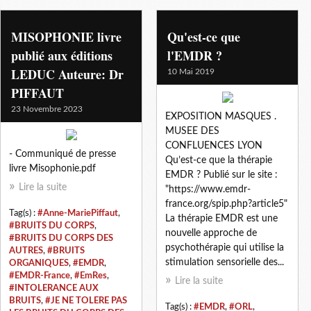
anne-mariepiffaut
MISOPHONIE livre
Qu'est-ce que
publié aux éditions
l'EMDR ?
LEDUC Auteure: Dr
10 Mai 2019
PIFFAUT
23 Novembre 2023
EXPOSITION MASQUES .
MUSEE DES
CONFLUENCES LYON
- Communiqué de presse
Qu’est-ce que la thérapie
livre Misophonie.pdf
EMDR ? Publié sur le site :
Lire la suite
"https://www.emdr-
france.org/spip.php?article5"
Tag(s) :
#Anne-MariePiffaut
,
La thérapie EMDR est une
#BRUITS DU CORPS
,
nouvelle approche de
#BRUITS DU CORPS DES
psychothérapie qui utilise la
AUTRES
,
#BRUITS
stimulation sensorielle des...
ORGANIQUES
,
#EMDR
,
#EMDR-France
,
#EmRes
,
Lire la suite
#INTOLERANCE AUX
BRUITS
,
#JE NE TOLERE PAS
Tag(s) :
#EMDR
,
#ORL
,