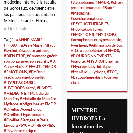
médecine interne à la faculté
#Acouphènes
,
#EMDR
,
#stress
post-traumatique
,
#Santé
,
de Bordeaux, devraient être
#Médecine
,
lus par tous les étudiants en
#psychosomatique
,
Médecine car les Héros,...
#PSYCHOTHERAPIES
,
Lire la suite
#Publication livres
,
#EMOTIONS
,
#HYDROPS
,
Tag(s) :
#ANNE-MARIE
#acouphènes et hyperacousie
,
PIFFAUT
,
#AnneMarie Piffaut
#vertiges
,
#Affirmation de Soi:
Psychothérapeute auteure
,
ADS
,
#acouphènes et EMDR
,
#BIEN ETRE
,
#Comment guérir
#BOURDONNEMENTS
,
son corps avec son esprit?
,
#Dr
#surdité
,
#HYDROPS santé
,
Anne-Marie PIFFAUT
,
#EMDR
,
#Hydrops labyrinthique
,
#EMOTIONS
,
#EmRes :
#Menière - Hydrops
,
#TCC
,
résolution émotionnelle
,
#L'acouphène dans tous ses
#HYPERACOUSIE
,
états
#HYDROPS santé
,
#LIVRES
,
#MEDECINE
,
#Maladie de
Menière
,
#Maladie de Menière
Hydrops
,
#Migraines et EMDR
,
MENIERE
#Oreilles Acouphènes
,
#Oreilles-Hyperacousie
,
HYDROPS La
#Oreilles-Vertiges
,
#Paris
formation des
Livres
,
#PSYCHOTHERAPIES
,
#Psychosomatique
,