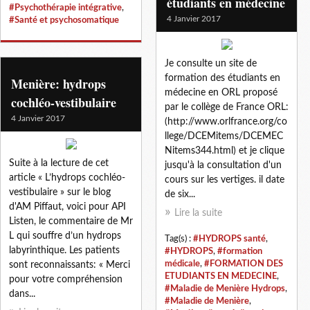
étudiants en médecine
#Psychothérapie intégrative
,
4 Janvier 2017
#Santé et psychosomatique
Je consulte un site de
formation des étudiants en
Menière: hydrops
médecine en ORL proposé
cochléo-vestibulaire
par le collège de France ORL:
4 Janvier 2017
(http://www.orlfrance.org/co
llege/DCEMitems/DCEMEC
Nitems344.html) et je clique
Suite à la lecture de cet
jusqu'à la consultation d'un
article « L’hydrops cochléo-
cours sur les vertiges. il date
vestibulaire » sur le blog
de six...
d'AM Piffaut, voici pour API
Lire la suite
Listen, le commentaire de Mr
L qui souffre d’un hydrops
Tag(s) :
#HYDROPS santé
,
labyrinthique. Les patients
#HYDROPS
,
#formation
médicale
,
#FORMATION DES
sont reconnaissants: « Merci
ETUDIANTS EN MEDECINE
,
pour votre compréhension
#Maladie de Menière Hydrops
,
dans...
#Maladie de Menière
,