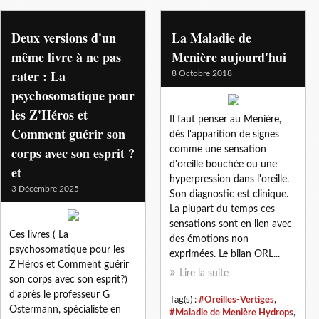
hydrops sante
Deux versions d'un
La Maladie de
même livre à ne pas
Menière aujourd'hui
rater : La
8 Octobre 2018
psychosomatique pour
les Z'Héros et
Il faut penser au Menière,
Comment guérir son
dès l'apparition de signes
corps avec son esprit ?
comme une sensation
d'oreille bouchée ou une
et
hyperpression dans l'oreille.
3 Décembre 2025
Son diagnostic est clinique.
La plupart du temps ces
sensations sont en lien avec
Ces livres ( La
des émotions non
psychosomatique pour les
exprimées. Le bilan ORL...
Z'Héros et Comment guérir
Lire la suite
son corps avec son esprit?)
d'après le professeur G
Tag(s) :
#Oreilles-Vertiges
,
Ostermann, spécialiste en
#Maladie de Menière Hydrops
,