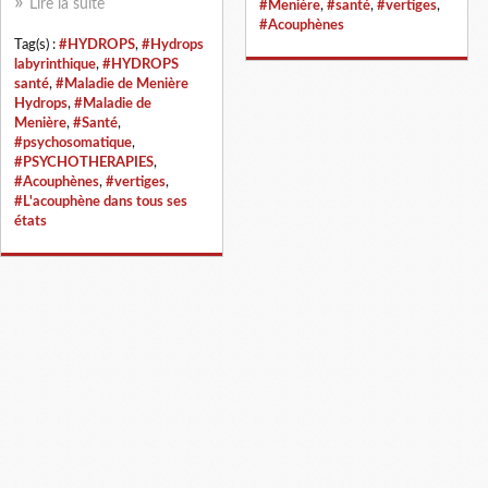
Lire la suite
#Menière
,
#santé
,
#vertiges
,
#Acouphènes
Tag(s) :
#HYDROPS
,
#Hydrops
labyrinthique
,
#HYDROPS
santé
,
#Maladie de Menière
Hydrops
,
#Maladie de
Menière
,
#Santé
,
#psychosomatique
,
#PSYCHOTHERAPIES
,
#Acouphènes
,
#vertiges
,
#L'acouphène dans tous ses
états