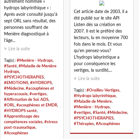
autrement nommée «
hydrops labyrinthique » :
Cet article date de 2003, il a
Après avoir consulté jusqu'à
été publié sur le site API
sept ORL sans résultat, des
Listen dès sa création en
personnes souffrant de
2007. Il est le préféré des
Menière diagnostiqué à
lecteurs, lu en moyenne 700
l'âge...
fois dans le mois. Et vous
Lire la suite
qu'en pensez-vous?
L'hydrops labyrintique a
Tag(s) :
#Menière - Hydrops
,
pour conséquence les
#Santé
,
#Maladie de Menière
vertiges, la surdité,...
Hydrops
,
#PSYCHOTHERAPIES
,
Lire la suite
#EMOTIONS
,
#HYDROPS
,
#Médecine
,
#acouphènes et
Tag(s) :
#Oreilles-Vertiges
,
hyperacousie
,
#vertiges
,
#Hydrops labyrinthique
,
#Affirmation de Soi: ADS
,
#Maladie de Menière
,
#ORL
,
#acouphènes et EMDR
,
#Menière - Hydrops
,
#HYDROPS santé
,
#vertiges
,
#Santé
,
#Médecine
,
#Apprentissage des
#PSYCHOTHERAPIES
,
compétences sociales
,
#stress
#Thérapies
,
#Acouphènes
post-traumatique
,
#Acouphènes