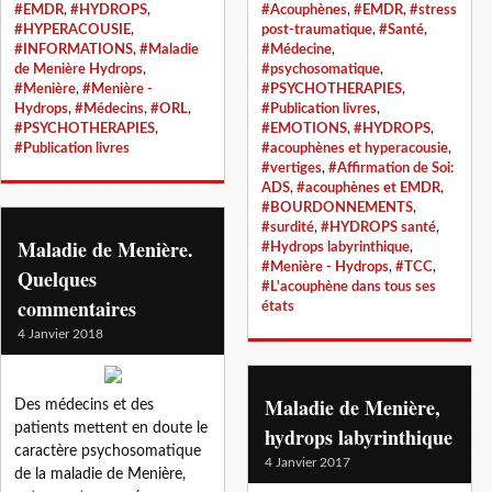
#EMDR
,
#HYDROPS
,
#Acouphènes
,
#EMDR
,
#stress
#HYPERACOUSIE
,
post-traumatique
,
#Santé
,
#INFORMATIONS
,
#Maladie
#Médecine
,
de Menière Hydrops
,
#psychosomatique
,
#Menière
,
#Menière -
#PSYCHOTHERAPIES
,
Hydrops
,
#Médecins
,
#ORL
,
#Publication livres
,
#PSYCHOTHERAPIES
,
#EMOTIONS
,
#HYDROPS
,
#Publication livres
#acouphènes et hyperacousie
,
#vertiges
,
#Affirmation de Soi:
ADS
,
#acouphènes et EMDR
,
#BOURDONNEMENTS
,
#surdité
,
#HYDROPS santé
,
Maladie de Menière.
#Hydrops labyrinthique
,
#Menière - Hydrops
,
#TCC
,
Quelques
#L'acouphène dans tous ses
commentaires
états
4 Janvier 2018
Maladie de Menière,
Des médecins et des
patients mettent en doute le
hydrops labyrinthique
caractère psychosomatique
4 Janvier 2017
de la maladie de Menière,