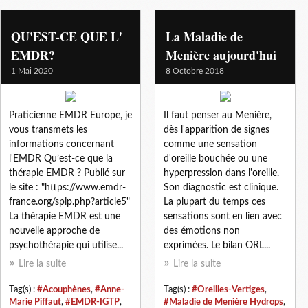
meniere - hydrops
QU'EST-CE QUE L'
La Maladie de
EMDR?
Menière aujourd'hui
1 Mai 2020
8 Octobre 2018
Praticienne EMDR Europe, je
Il faut penser au Menière,
vous transmets les
dès l'apparition de signes
informations concernant
comme une sensation
l'EMDR Qu’est-ce que la
d'oreille bouchée ou une
thérapie EMDR ? Publié sur
hyperpression dans l'oreille.
le site : "https://www.emdr-
Son diagnostic est clinique.
france.org/spip.php?article5"
La plupart du temps ces
La thérapie EMDR est une
sensations sont en lien avec
nouvelle approche de
des émotions non
psychothérapie qui utilise...
exprimées. Le bilan ORL...
Lire la suite
Lire la suite
Tag(s) :
#Acouphènes
,
#Anne-
Tag(s) :
#Oreilles-Vertiges
,
Marie Piffaut
,
#EMDR-IGTP
,
#Maladie de Menière Hydrops
,