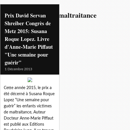
enfants victimes de maltraitance
Prix David Servan
Shreiber Congrès de
Metz 2015: Susana
Roque Lopez. Livre
d'Anne-Marie Piffaut
"Une semaine pour
guérir"
1 Décembre 2013
Cette année 2015, le prix a
été décerné à Susana Roque
Lopez “Une semaine pour
guérir” les enfants victimes
de maltraitance, Auteur
Docteur Anne-Marie Piffaut
est publié aux Editions