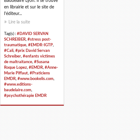
Baudelaire Lyon. Il se trouve
en librairie et sur le site de
l'éditeur...
Lire la suite
Tag(s) :
#DAVID SERVAN
SCHREIBER
,
#stress post-
traumatique
,
#EMDR-IGTP
,
#Cali
,
#prix David Servan
Schreiber
,
#enfants victimes
de maltraitance
,
#Susana
Roque Lopez
,
#EMDR
,
#Anne-
Marie Piffaut
,
#Praticiens
EMDR
,
#www.bookelis.com
,
#www.editions-
baudelaire.com
,
#psychothérapie EMDR