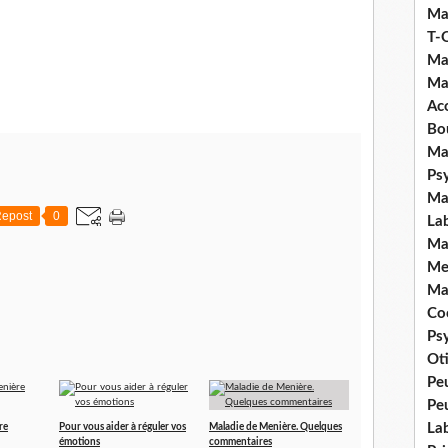
Ma
T-
Ma
Ma
Ac
Bo
Ma
Ps
Ma
epost
0
La
Ma
Me
Ma
Coc
Ps
Ot
Pe
Pe
La
re
Pour vous aider à réguler vos
Maladie de Menière. Quelques
émotions
commentaires