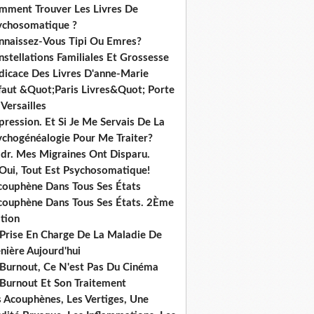
mment Trouver Les Livres De
ychosomatique ?
nnaissez-Vous Tipi Ou Emres?
stellations Familiales Et Grossesse
dicace Des Livres D'anne-Marie
ffaut &Quot;Paris Livres&Quot; Porte
Versailles
ression. Et Si Je Me Servais De La
ychogénéalogie Pour Me Traiter?
dr. Mes Migraines Ont Disparu.
 Oui, Tout Est Psychosomatique!
acouphène Dans Tous Ses États
acouphène Dans Tous Ses États. 2Ème
tion
 Prise En Charge De La Maladie De
nière Aujourd'hui
 Burnout, Ce N'est Pas Du Cinéma
 Burnout Et Son Traitement
s Acouphènes, Les Vertiges, Une