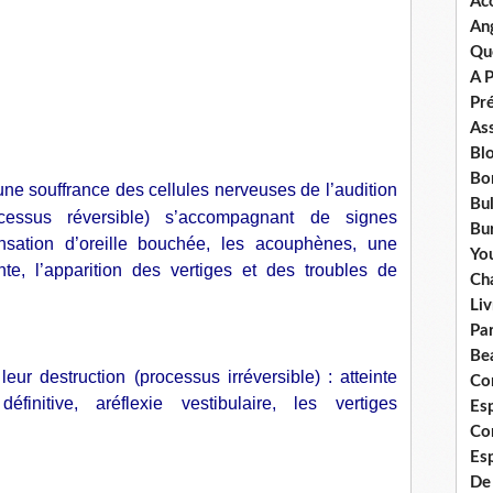
Ac
An
Qu
A 
Pr
Ass
Bl
Bo
une souffrance des cellules nerveuses de l’audition
Bul
rocessus réversible) s’accompagnant de signes
Bur
sation d’oreille bouchée, les acouphènes, une
Yo
nte, l’apparition des vertiges et des troubles de
Ch
Liv
Pa
Bea
 destruction (processus irréversible) : atteinte
Co
finitive, aréflexie vestibulaire, les vertiges
Esp
.
Co
Es
De