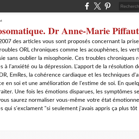
osomatique. Dr Anne-Marie Piffaut
2007 des articles vous sont proposés concernant la pris
roubles ORL chroniques comme les acouphènes, les verti
sie sans oublier la misophonie. Ces troubles chroniques r
s à l'anxiété ou la dépression. L'apport de la résolution
DR, EmRes, la cohérence cardiaque et les techniques d'a
ce en soi et une amélioration de l'estime de soi. En que
aiter. Une fois les émotions disparues, les symptômes s
 vous saurez normaliser vous-même votre état émotionnel
ui s'exclament "si seulement j'avais appris ça plus tôt 