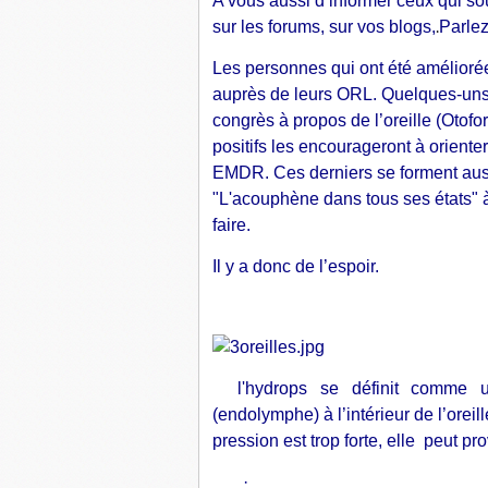
A vous aussi d’informer ceux qui s
sur les forums, sur vos blogs,
Parle
.
Les personnes qui ont été amélioré
auprès de leurs ORL. Quelques-uns o
congrès à propos de l’oreille (Otof
positifs les encourageront à orienter
EMDR. Ces derniers se forment auss
"L'acouphène dans tous ses états" à t
faire.
Il y a donc de l’espoir.
l'hydrops se définit comme 
(endolymphe) à l’intérieur de l’oreille
pression est trop forte, elle peut pr
·