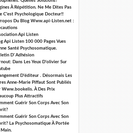
ouphènes. Quelles Solutions?
gines À Répétition. Ne Me Dites Pas
e C'est Psychologique Docteur!!
Propos Du Blog Www.api-Listen.net :
écautions
ociation Api Listen
og Api Listen 100 000 Pages Vues
nne Santé Psychosomatique.
letin D' Adhésion
nout: Dans Les Yeux D'olivier Sur
utube
angement D'éditeur . Désormais Les
res Anne-Marie Piffaut Sont Publiés
r Www.bookelis. À Des Prix
ucoup Plus Attractifs
mment Guérir Son Corps Avec Son
rit?
mment Guérir Son Corps Avec Son
prit? La Psychosomatique À Portée
 Main.