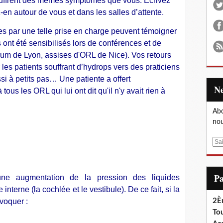
ouffrent des mêmes symptômes que vous. Ecrivez
z-en
autour de vous et dans les salles d’attente.
es par une telle prise en charge peuvent témoigner
nt été sensibilisés lors de conférences et de
orum de Lyon, assises d'ORL de Nice). Vos retours
 les patients souffrant d’hydrops vers des praticiens
i à petits pas… Une patiente a offert
ous les ORL qui lui ont dit qu'il n'y avait rien à
Abo
nou
E
m
a
i
P
une augmentation de la pression des liquides
l
 interne (la cochlée et le vestibule). De ce fait, si la
ovoquer :
2È
Tou