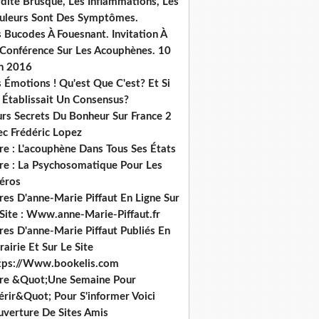
dité Brusque, Les Inflammations, Les
uleurs Sont Des Symptômes.
 Bucodes À Fouesnant. Invitation À
 Conférence Sur Les Acouphènes. 10
in 2016
 Émotions ! Qu'est Que C'est? Et Si
 Établissait Un Consensus?
urs Secrets Du Bonheur Sur France 2
ec Frédéric Lopez
re : L'acouphène Dans Tous Ses États
vre : La Psychosomatique Pour Les
héros
res D'anne-Marie Piffaut En Ligne Sur
 Site : Www.anne-Marie-Piffaut.fr
res D'anne-Marie Piffaut Publiés En
rairie Et Sur Le Site
tps://Www.bookelis.com
vre &Quot;Une Semaine Pour
érir&Quot; Pour S'informer Voici
uverture De Sites Amis