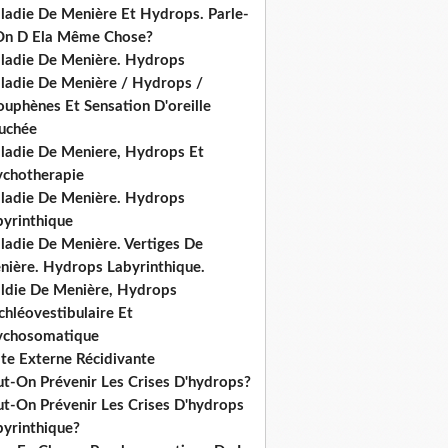
ladie De Menière Et Hydrops. Parle-
On D Ela Même Chose?
ladie De Menière. Hydrops
ladie De Menière / Hydrops /
ouphènes Et Sensation D'oreille
uchée
ladie De Meniere, Hydrops Et
ychotherapie
ladie De Menière. Hydrops
byrinthique
ladie De Menière. Vertiges De
nière. Hydrops Labyrinthique.
ldie De Menière, Hydrops
hléovestibulaire Et
ychosomatique
ite Externe Récidivante
ut-On Prévenir Les Crises D'hydrops?
ut-On Prévenir Les Crises D'hydrops
byrinthique?