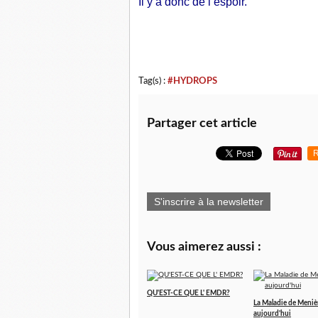
Il y a donc de l’espoir.
Tag(s) :
#HYDROPS
Partager cet article
R
S'inscrire à la newsletter
Vous aimerez aussi :
QU'EST-CE QUE L' EMDR?
La Maladie de Meniè
aujourd'hui