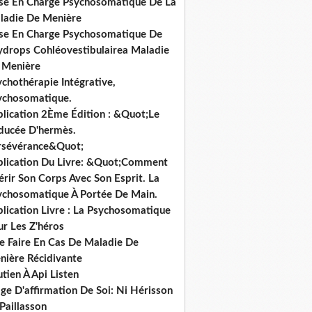
ise En Charge Psychosomatique De La
ladie De Menière
ise En Charge Psychosomatique De
hydrops Cohléovestibulairea Maladie
 Menière
chothérapie Intégrative,
ychosomatique.
blication 2Ème Édition : &Quot;Le
ducée D'hermès.
rsévérance&Quot;
blication Du Livre: &Quot;Comment
rir Son Corps Avec Son Esprit. La
ychosomatique À Portée De Main.
lication Livre : La Psychosomatique
ur Les Z'héros
e Faire En Cas De Maladie De
nière Récidivante
tien À Api Listen
ge D'affirmation De Soi: Ni Hérisson
Paillasson