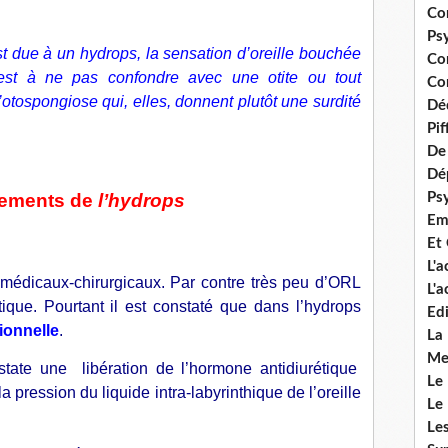
Co
Ps
t due à un hydrops, la sensation d’oreille bouchée
Co
est à ne pas confondre avec une otite ou tout
Con
l’otospongiose qui, elles, donnent plutôt une surdité
Dé
Pi
De 
Dép
Ps
itements de
l’hydrops
Em
Et
L'
 médicaux-chirurgicaux. Par contre très peu d’ORL
L'
que. Pourtant il est constaté que dans l’hydrops
Edi
ionnelle
.
La
Me
state une libération de l’hormone antidiurétique
Le
 pression du liquide intra-labyrinthique de l’oreille
Le
Le