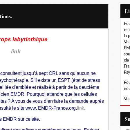
L
tions.
Pou
ren
la 
rops labyrinthique
Vou
EMD
link
sou
ela
Fra
Psy
s consultent jusqu’à sept ORL sans qu’aucun ne
ychothérapie. S'il existe un ESPT (état de stress
Pou
illée d'emblée et réalisé à partir de la deuxième
nou
ticien EMDR. Pourquoi attendre que les cellules
Vou
uites ? A vous de vous d’en faire la demande auprès
nsulté le site www. EMDR-France.org.
link
.
S
ns EMDR sur ce site.