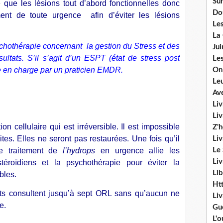
Sur
e que les lésions tout d’abord fonctionnelles donc
Do
ement de toute urgence afin d’éviter les lésions
Les
La
hothérapie concernant la gestion du Stress et des
Ju
ultats. S’il s’agit d’un ESPT (état de stress post
Les
ise en charge par un praticien EMDR.
On
Le
Av
Liv
Li
ion cellulaire qui est irréversible. Il est impossible
Z'
uites. Elles ne seront pas restaurées. Une fois qu’il
Liv
Le
 Le traitement de
l’hydrops
en urgence allie les
Liv
téroïdiens et la psychothérapie pour éviter la
Lib
bles.
Ht
nts consultent jusqu’à sept ORL sans qu’aucun ne
Li
e.
Gu
L'o