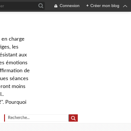
Connexion
+
Créer mon blog
e en charge
ges, les
ésistant aux
 des émotions
ffirmation de
lques séances
eront moins
..
!". Pourquoi