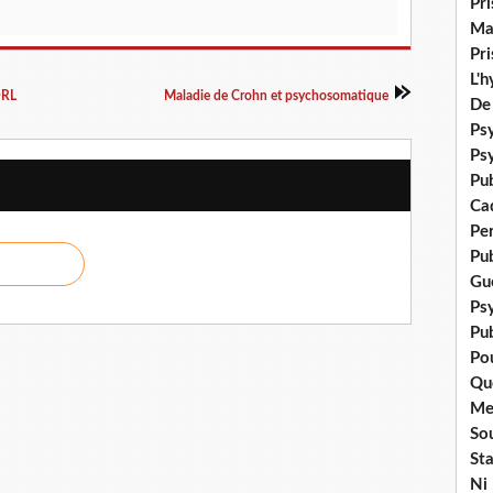
Pr
Ma
Pr
L'
ORL
Maladie de Crohn et psychosomatique
De
Psy
Ps
Pu
Ca
Pe
Pu
Gué
Ps
Pub
Po
Qu
Me
Sou
Sta
Ni 