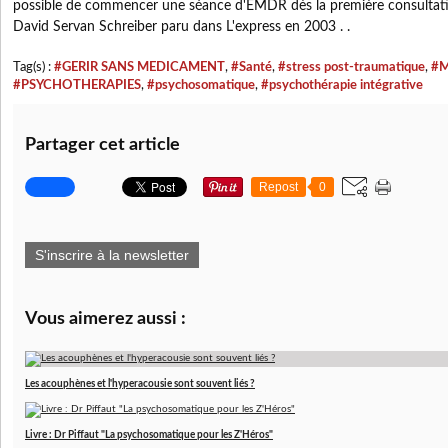
possible de commencer une séance d'EMDR dès la première consultation
David Servan Schreiber paru dans L'express en 2003 . .
Tag(s) :
#GERIR SANS MEDICAMENT
,
#Santé
,
#stress post-traumatique
,
#M
#PSYCHOTHERAPIES
,
#psychosomatique
,
#psychothérapie intégrative
Partager cet article
Repost
0
S'inscrire à la newsletter
Vous aimerez aussi :
Les acouphènes et l'hyperacousie sont souvent liés ?
Livre : Dr Piffaut "La psychosomatique pour les Z'Héros"