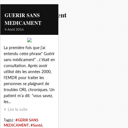
gerir sans medicament
GUERIR SANS
MEDICAMENT
4 Août 2016
La première fois que j'ai
entendu cette phrase" Guérir
sans médicament" , c'était en
consultation. Après avoir
utilisé dès les années 2000,
l'EMDR pour traiter les
personnes se plaignant de
troubles ORL chroniques. Un
patient m'a dit: "vous savez,
les...
Lire la suite
Tag(s) :
#GERIR SANS
MEDICAMENT
,
#Santé
,