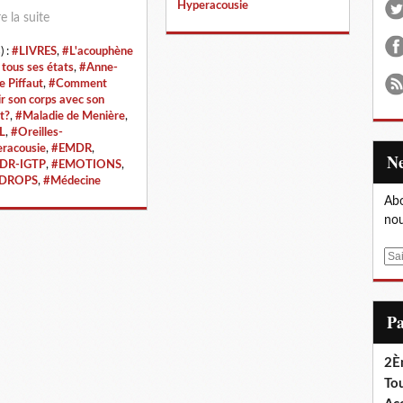
Hyperacousie
re la suite
) :
#LIVRES
,
#L'acouphène
 tous ses états
,
#Anne-
e Piffaut
,
#Comment
ir son corps avec son
t?
,
#Maladie de Menière
,
L
,
#Oreilles-
racousie
,
#EMDR
,
DR-IGTP
,
#EMOTIONS
,
DROPS
,
#Médecine
Abo
nou
E
m
a
i
P
l
2È
Tou