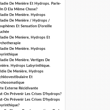
ladie De Menière Et Hydrops. Parle-
On D Ela Même Chose?
ladie De Menière. Hydrops
ladie De Menière / Hydrops /
ouphènes Et Sensation D'oreille
uchée
ladie De Meniere, Hydrops Et
ychotherapie
ladie De Menière. Hydrops
byrinthique
ladie De Menière. Vertiges De
nière. Hydrops Labyrinthique.
ldie De Menière, Hydrops
hléovestibulaire Et
ychosomatique
ite Externe Récidivante
ut-On Prévenir Les Crises D'hydrops?
ut-On Prévenir Les Crises D'hydrops
byrinthique?