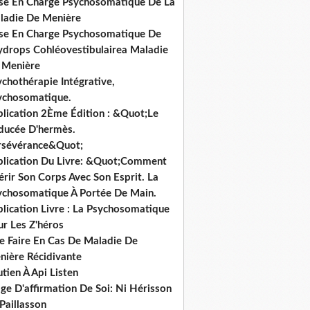
ise En Charge Psychosomatique De La
ladie De Menière
ise En Charge Psychosomatique De
hydrops Cohléovestibulairea Maladie
 Menière
chothérapie Intégrative,
ychosomatique.
blication 2Ème Édition : &Quot;Le
ducée D'hermès.
rsévérance&Quot;
blication Du Livre: &Quot;Comment
rir Son Corps Avec Son Esprit. La
ychosomatique À Portée De Main.
lication Livre : La Psychosomatique
ur Les Z'héros
e Faire En Cas De Maladie De
nière Récidivante
tien À Api Listen
ge D'affirmation De Soi: Ni Hérisson
Paillasson