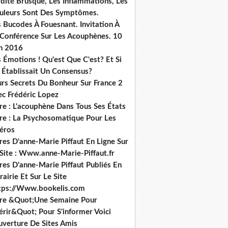
dité Brusque, Les Inflammations, Les
uleurs Sont Des Symptômes.
 Bucodes À Fouesnant. Invitation À
 Conférence Sur Les Acouphènes. 10
in 2016
 Émotions ! Qu'est Que C'est? Et Si
 Établissait Un Consensus?
urs Secrets Du Bonheur Sur France 2
ec Frédéric Lopez
re : L'acouphène Dans Tous Ses États
vre : La Psychosomatique Pour Les
héros
res D'anne-Marie Piffaut En Ligne Sur
 Site : Www.anne-Marie-Piffaut.fr
res D'anne-Marie Piffaut Publiés En
rairie Et Sur Le Site
tps://Www.bookelis.com
vre &Quot;Une Semaine Pour
érir&Quot; Pour S'informer Voici
uverture De Sites Amis