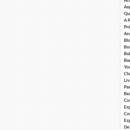
Ac
An
Qu
A 
Pr
Ass
Bl
Bo
Bul
Bur
Yo
Ch
Liv
Pa
Bea
Co
Esp
Co
Es
De