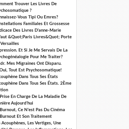
mment Trouver Les Livres De
ychosomatique ?
nnaissez-Vous Tipi Ou Emres?
stellations Familiales Et Grossesse
dicace Des Livres D'anne-Marie
ffaut &Quot;Paris Livres&Quot; Porte
Versailles
ression. Et Si Je Me Servais De La
ychogénéalogie Pour Me Traiter?
dr. Mes Migraines Ont Disparu.
 Oui, Tout Est Psychosomatique!
acouphène Dans Tous Ses États
acouphène Dans Tous Ses États. 2Ème
tion
 Prise En Charge De La Maladie De
nière Aujourd'hui
 Burnout, Ce N'est Pas Du Cinéma
 Burnout Et Son Traitement
s Acouphènes, Les Vertiges, Une