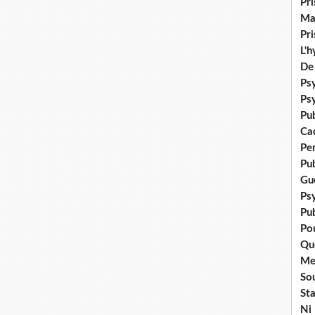
Pr
Ma
Pr
L'
De
Psy
Ps
Pu
Ca
Pe
Pu
Gué
Ps
Pub
Po
Qu
Me
Sou
Sta
Ni 