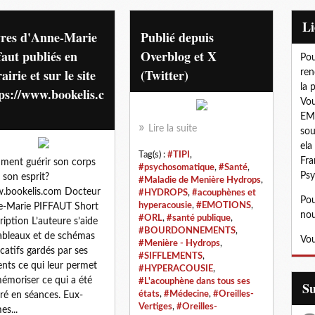
L
vres d'Anne-Marie
Publié depuis
faut publiés en
Overblog et X
Pou
rairie et sur le site
(Twitter)
ren
la 
ps://www.bookelis.c
Vou
EMD
Lire la suite
sou
ela
Tag(s) :
#TIPI
,
Fra
ent guérir son corps
#psychosomatique
,
#Santé
,
Psy
 son esprit?
#Maladie de Menière Hydrops
,
.bookelis.com Docteur
#HYDROPS
,
#acouphènes et
Pou
hyperacousie
,
#EMOTIONS
,
-Marie PIFFAUT Short
nou
#ORL
,
#santé publique
,
ription L’auteure s’aide
#BOURDONNEMENTS
,
ableaux et de schémas
Vou
#Menière - Hydrops
,
icatifs gardés par ses
#SIFFLEMENTS
,
ents ce qui leur permet
#HYPERACOUSIE
,
émoriser ce qui a été
#L'acouphène dans tous ses
S
états
,
#Médecine
,
#Oreilles-
stré en séances. Eux-
Vertiges
,
#Oreilles-
s...