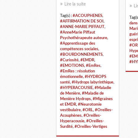
Lire la suite
Li
Tag(s) :
#ACOUPHENES
,
Tag(s
#AFFIRMATION DE SOI
,
dans
#ANNE-MARIE PIFFAUT
,
Mari
#AnneMarie Piffaut
guér
Psychothérapeute auteure
,
espri
#Apprentissage des
#OR
compétences sociales
,
Hype
#BOURDONNEMENTS
,
#EM
#Curiosité
,
#EMDR
,
#HY
#EMOTIONS
,
#EmRes
,
#EmRes : résolution
émotionnelle
,
#HYDROPS
santé
,
#Hydrops labyrinthique
,
#HYPERACOUSIE
,
#Maladie
de Menière
,
#Maladie de
Menière Hydrops
,
#Migraines
et EMDR
,
#Neurotomie
vestibulaire
,
#ORL
,
#Oreilles-
Acouphènes
,
#Oreilles-
Hyperacousie
,
#Oreilles-
Surdité
,
#Oreilles-Vertiges