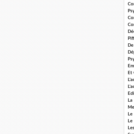
Co
Ps
Co
Con
Dé
Pi
De 
Dép
Ps
Em
Et
L'
L'
Edi
La
Me
Le
Le
Le