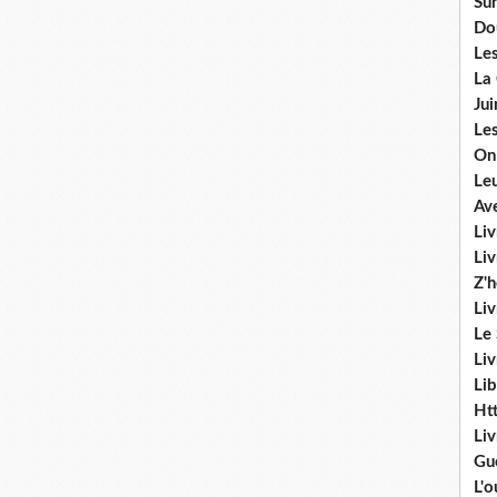
Sur
Do
Les
La
Ju
Les
On
Le
Av
Liv
Li
Z'
Liv
Le
Liv
Lib
Ht
Li
Gu
L'o