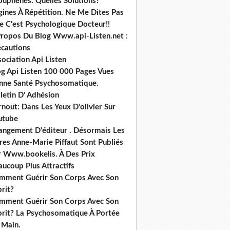
ouphènes. Quelles Solutions?
gines À Répétition. Ne Me Dites Pas
e C'est Psychologique Docteur!!
Propos Du Blog Www.api-Listen.net :
écautions
ociation Api Listen
og Api Listen 100 000 Pages Vues
nne Santé Psychosomatique.
letin D' Adhésion
nout: Dans Les Yeux D'olivier Sur
utube
angement D'éditeur . Désormais Les
res Anne-Marie Piffaut Sont Publiés
r Www.bookelis. À Des Prix
ucoup Plus Attractifs
mment Guérir Son Corps Avec Son
rit?
mment Guérir Son Corps Avec Son
prit? La Psychosomatique À Portée
 Main.