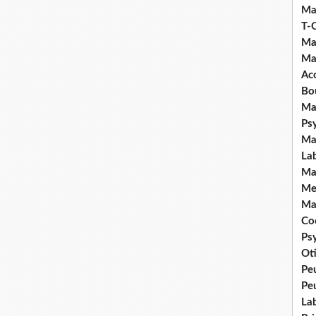
Ma
T-
Ma
Ma
Ac
Bo
Ma
Ps
Ma
La
Ma
Me
Ma
Coc
Ps
Ot
Pe
Pe
La