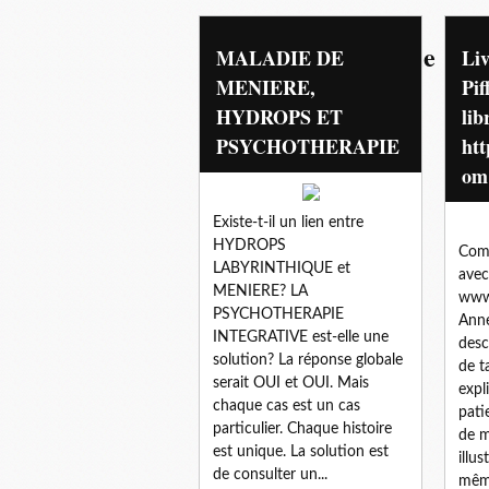
oreilles-hyperacousie
MALADIE DE
Li
MENIERE,
Pif
HYDROPS ET
lib
PSYCHOTHERAPIE
htt
om
Existe-t-il un lien entre
HYDROPS
Comm
LABYRINTHIQUE et
avec
MENIERE? LA
www
PSYCHOTHERAPIE
Anne
INTEGRATIVE est-elle une
desc
solution? La réponse globale
de t
serait OUI et OUI. Mais
expl
chaque cas est un cas
pati
particulier. Chaque histoire
de m
est unique. La solution est
illu
de consulter un...
même