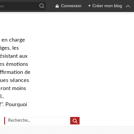
Connexion
+
Créer mon blog
e en charge
ges, les
ésistant aux
 des émotions
ffirmation de
lques séances
eront moins
..
!". Pourquoi