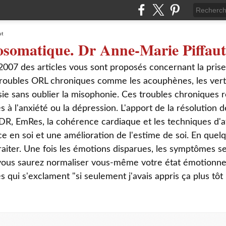
osomatique. Dr Anne-Marie Piffaut
2007 des articles vous sont proposés concernant la pris
roubles ORL chroniques comme les acouphènes, les verti
sie sans oublier la misophonie. Ces troubles chroniques r
s à l'anxiété ou la dépression. L'apport de la résolution
DR, EmRes, la cohérence cardiaque et les techniques d'a
ce en soi et une amélioration de l'estime de soi. En que
aiter. Une fois les émotions disparues, les symptômes s
 vous saurez normaliser vous-même votre état émotionnel
ui s'exclament "si seulement j'avais appris ça plus tôt 