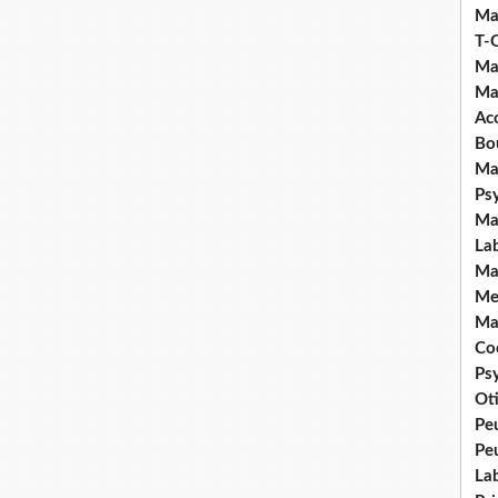
Ma
T-
Ma
Ma
Ac
Bo
Ma
Ps
Ma
La
Ma
Me
Ma
Coc
Ps
Ot
Pe
Pe
La