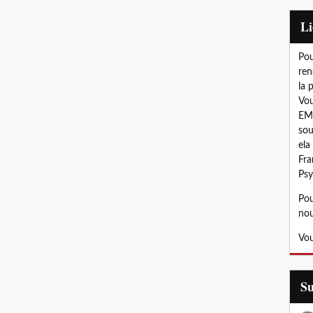
L
Pou
ren
la 
Vou
EMD
sou
ela
Fra
Psy
Pou
nou
Vou
S