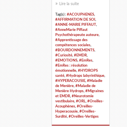
Lire la suite
Tag(s) :
#ACOUPHENES
,
#AFFIRMATION DE SOI
,
#ANNE-MARIE PIFFAUT
,
#AnneMarie Piffaut
Psychothérapeute auteure
,
#Apprentissage des
compétences sociales
,
#BOURDONNEMENTS
,
#Curiosité
,
#EMDR
,
#EMOTIONS
,
#EmRes
,
#EmRes : résolution
émotionnelle
,
#HYDROPS
santé
,
#Hydrops labyrinthique
,
#HYPERACOUSIE
,
#Maladie
de Menière
,
#Maladie de
Menière Hydrops
,
#Migraines
et EMDR
,
#Neurotomie
vestibulaire
,
#ORL
,
#Oreilles-
Acouphènes
,
#Oreilles-
Hyperacousie
,
#Oreilles-
Surdité
,
#Oreilles-Vertiges