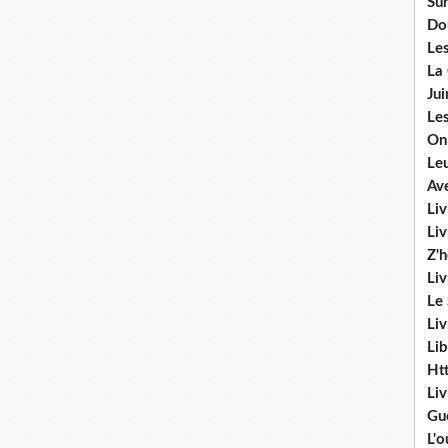
Sur
Do
Les
La
Ju
Les
On
Le
Av
Liv
Li
Z'
Liv
Le
Liv
Lib
Ht
Li
Gu
L'o