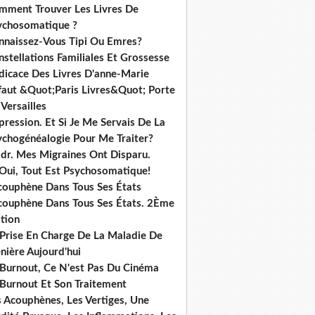
mment Trouver Les Livres De
ychosomatique ?
nnaissez-Vous Tipi Ou Emres?
stellations Familiales Et Grossesse
dicace Des Livres D'anne-Marie
ffaut &Quot;Paris Livres&Quot; Porte
Versailles
ression. Et Si Je Me Servais De La
ychogénéalogie Pour Me Traiter?
dr. Mes Migraines Ont Disparu.
 Oui, Tout Est Psychosomatique!
acouphène Dans Tous Ses États
acouphène Dans Tous Ses États. 2Ème
tion
 Prise En Charge De La Maladie De
nière Aujourd'hui
 Burnout, Ce N'est Pas Du Cinéma
 Burnout Et Son Traitement
s Acouphènes, Les Vertiges, Une