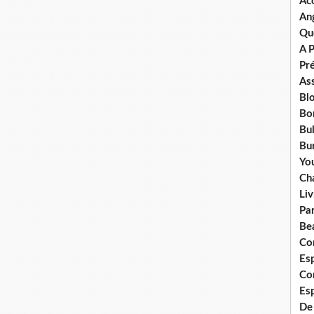
Ac
An
Qu
A 
Pr
Ass
Bl
Bo
Bul
Bur
Yo
Ch
Liv
Pa
Bea
Co
Esp
Co
Es
De