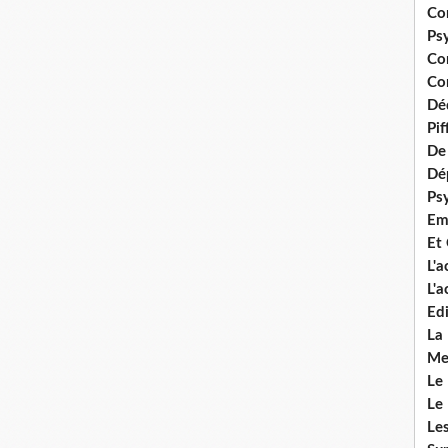
Co
Ps
Co
Con
Dé
Pi
De 
Dép
Ps
Em
Et
L'
L'
Edi
La
Me
Le
Le
Le