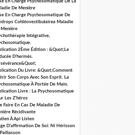
ise En Charge Psychosomatique De La
ladie De Menière
ise En Charge Psychosomatique De
hydrops Cohléovestibulairea Maladie
 Menière
chothérapie Intégrative,
ychosomatique.
blication 2Ème Édition : &Quot;Le
ducée D'hermès.
rsévérance&Quot;
blication Du Livre: &Quot;Comment
rir Son Corps Avec Son Esprit. La
ychosomatique À Portée De Main.
lication Livre : La Psychosomatique
ur Les Z'héros
e Faire En Cas De Maladie De
nière Récidivante
tien À Api Listen
ge D'affirmation De Soi: Ni Hérisson
Paillasson