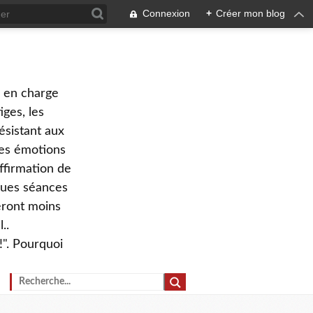
Connexion
+
Créer mon blog
e en charge
ges, les
ésistant aux
 des émotions
ffirmation de
lques séances
eront moins
..
!". Pourquoi