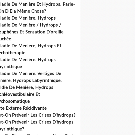
ladie De Menière Et Hydrops. Parle-
On D Ela Même Chose?
ladie De Menière. Hydrops
ladie De Menière / Hydrops /
ouphènes Et Sensation D'oreille
uchée
ladie De Meniere, Hydrops Et
ychotherapie
ladie De Menière. Hydrops
byrinthique
ladie De Menière. Vertiges De
nière. Hydrops Labyrinthique.
ldie De Menière, Hydrops
hléovestibulaire Et
ychosomatique
ite Externe Récidivante
ut-On Prévenir Les Crises D'hydrops?
ut-On Prévenir Les Crises D'hydrops
byrinthique?