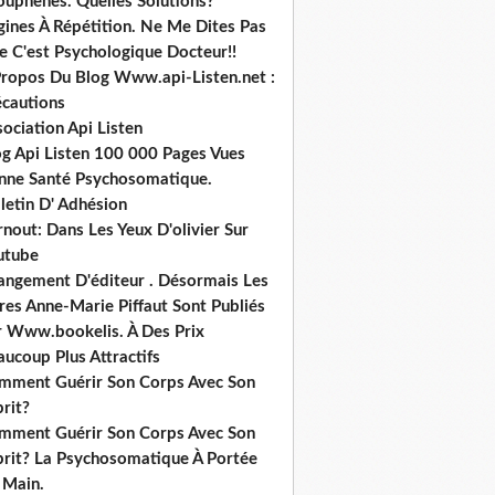
ouphènes. Quelles Solutions?
gines À Répétition. Ne Me Dites Pas
e C'est Psychologique Docteur!!
Propos Du Blog Www.api-Listen.net :
écautions
ociation Api Listen
og Api Listen 100 000 Pages Vues
nne Santé Psychosomatique.
letin D' Adhésion
nout: Dans Les Yeux D'olivier Sur
utube
angement D'éditeur . Désormais Les
res Anne-Marie Piffaut Sont Publiés
r Www.bookelis. À Des Prix
ucoup Plus Attractifs
mment Guérir Son Corps Avec Son
rit?
mment Guérir Son Corps Avec Son
prit? La Psychosomatique À Portée
 Main.