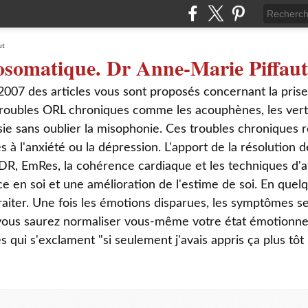
osomatique. Dr Anne-Marie Piffaut
2007 des articles vous sont proposés concernant la pris
roubles ORL chroniques comme les acouphènes, les verti
sie sans oublier la misophonie. Ces troubles chroniques r
s à l'anxiété ou la dépression. L'apport de la résolution
DR, EmRes, la cohérence cardiaque et les techniques d'a
ce en soi et une amélioration de l'estime de soi. En que
aiter. Une fois les émotions disparues, les symptômes s
 vous saurez normaliser vous-même votre état émotionnel
ui s'exclament "si seulement j'avais appris ça plus tôt 