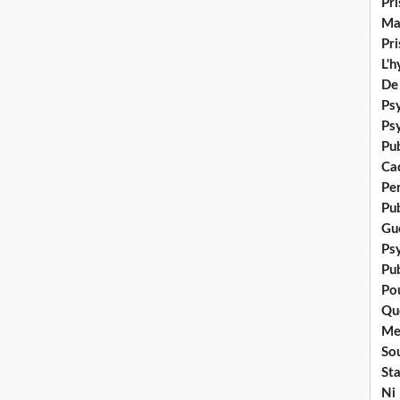
Pr
Ma
Pr
L'
De
Psy
Ps
Pu
Ca
Pe
Pu
Gué
Ps
Pub
Po
Qu
Me
Sou
Sta
Ni 