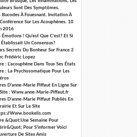
dité Brusque, Les Inflammations, Les
uleurs Sont Des Symptômes.
 Bucodes À Fouesnant. Invitation À
 Conférence Sur Les Acouphènes. 10
in 2016
 Émotions ! Qu'est Que C'est? Et Si
 Établissait Un Consensus?
urs Secrets Du Bonheur Sur France 2
ec Frédéric Lopez
re : L'acouphène Dans Tous Ses États
vre : La Psychosomatique Pour Les
héros
res D'anne-Marie Piffaut En Ligne Sur
 Site : Www.anne-Marie-Piffaut.fr
res D'anne-Marie Piffaut Publiés En
rairie Et Sur Le Site
tps://Www.bookelis.com
vre &Quot;Une Semaine Pour
érir&Quot; Pour S'informer Voici
uverture De Sites Amis