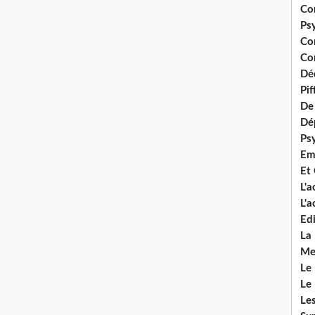
Co
Ps
Co
Con
Dé
Pi
De 
Dép
Ps
Em
Et
L'
L'
Edi
La
Me
Le
Le
Le