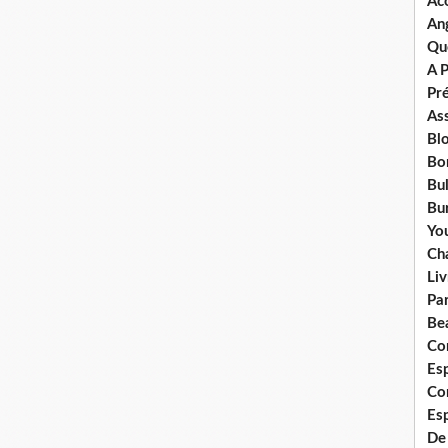
Ac
An
Qu
A 
Pr
Ass
Bl
Bo
Bul
Bur
Yo
Ch
Liv
Pa
Bea
Co
Esp
Co
Es
De