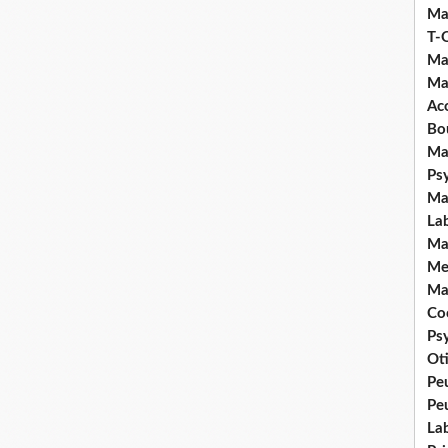
Ma
T-
Ma
Ma
Ac
Bo
Ma
Ps
Ma
La
Ma
Me
Ma
Coc
Ps
Ot
Pe
Pe
La