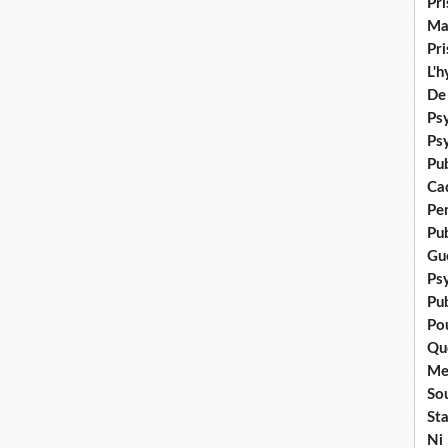
Pr
Ma
Pr
L'
De
Psy
Ps
Pu
Ca
Pe
Pu
Gué
Ps
Pub
Po
Qu
Me
Sou
Sta
Ni 