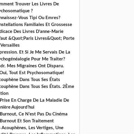
mment Trouver Les Livres De
ychosomatique ?
nnaissez-Vous Tipi Ou Emres?
stellations Familiales Et Grossesse
dicace Des Livres D'anne-Marie
ffaut &Quot;Paris Livres&Quot; Porte
Versailles
ression. Et Si Je Me Servais De La
ychogénéalogie Pour Me Traiter?
dr. Mes Migraines Ont Disparu.
 Oui, Tout Est Psychosomatique!
acouphène Dans Tous Ses États
acouphène Dans Tous Ses États. 2Ème
tion
 Prise En Charge De La Maladie De
nière Aujourd'hui
 Burnout, Ce N'est Pas Du Cinéma
 Burnout Et Son Traitement
s Acouphènes, Les Vertiges, Une