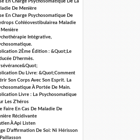
ise En Charge Psychosomatique De La
ladie De Menière
ise En Charge Psychosomatique De
hydrops Cohléovestibulairea Maladie
 Menière
chothérapie Intégrative,
ychosomatique.
blication 2Ème Édition : &Quot;Le
ducée D'hermès.
rsévérance&Quot;
blication Du Livre: &Quot;Comment
rir Son Corps Avec Son Esprit. La
ychosomatique À Portée De Main.
lication Livre : La Psychosomatique
ur Les Z'héros
e Faire En Cas De Maladie De
nière Récidivante
tien À Api Listen
ge D'affirmation De Soi: Ni Hérisson
Paillasson