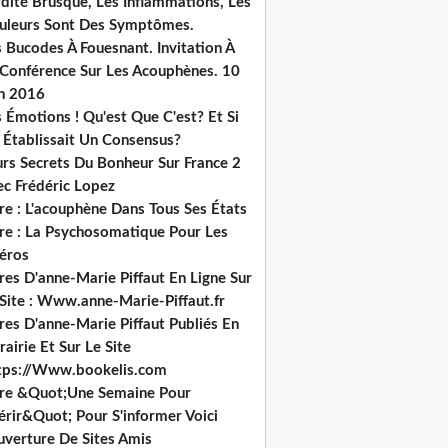
dité Brusque, Les Inflammations, Les
uleurs Sont Des Symptômes.
 Bucodes À Fouesnant. Invitation À
 Conférence Sur Les Acouphènes. 10
in 2016
 Émotions ! Qu'est Que C'est? Et Si
 Établissait Un Consensus?
urs Secrets Du Bonheur Sur France 2
ec Frédéric Lopez
re : L'acouphène Dans Tous Ses États
vre : La Psychosomatique Pour Les
héros
res D'anne-Marie Piffaut En Ligne Sur
 Site : Www.anne-Marie-Piffaut.fr
res D'anne-Marie Piffaut Publiés En
rairie Et Sur Le Site
tps://Www.bookelis.com
vre &Quot;Une Semaine Pour
érir&Quot; Pour S'informer Voici
uverture De Sites Amis