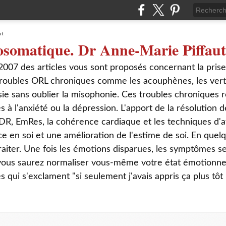
osomatique. Dr Anne-Marie Piffaut
2007 des articles vous sont proposés concernant la pris
roubles ORL chroniques comme les acouphènes, les verti
sie sans oublier la misophonie. Ces troubles chroniques r
s à l'anxiété ou la dépression. L'apport de la résolution
DR, EmRes, la cohérence cardiaque et les techniques d'a
ce en soi et une amélioration de l'estime de soi. En que
aiter. Une fois les émotions disparues, les symptômes s
 vous saurez normaliser vous-même votre état émotionnel
ui s'exclament "si seulement j'avais appris ça plus tôt 