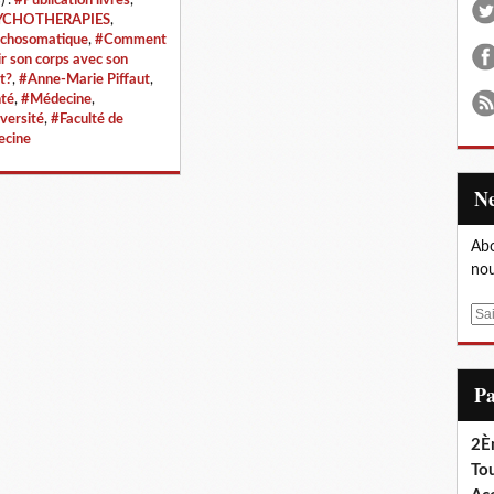
YCHOTHERAPIES
,
chosomatique
,
#Comment
ir son corps avec son
t?
,
#Anne-Marie Piffaut
,
té
,
#Médecine
,
versité
,
#Faculté de
cine
Abo
nou
E
m
a
i
P
l
2È
Tou