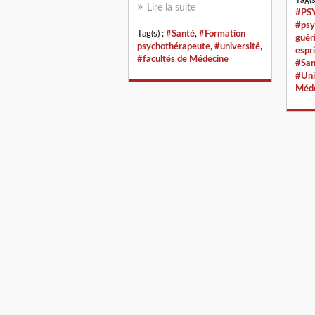
Lire la suite
#PS
#psy
Tag(s) :
#Santé
,
#Formation
guér
psychothérapeute
,
#université
,
espri
#facultés de Médecine
#San
#Uni
Méde