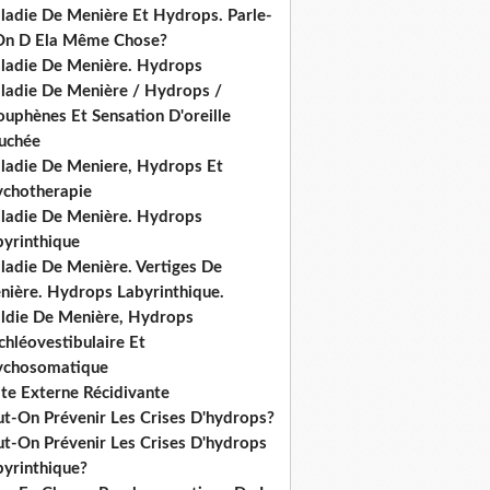
ladie De Menière Et Hydrops. Parle-
On D Ela Même Chose?
ladie De Menière. Hydrops
ladie De Menière / Hydrops /
ouphènes Et Sensation D'oreille
uchée
ladie De Meniere, Hydrops Et
ychotherapie
ladie De Menière. Hydrops
byrinthique
ladie De Menière. Vertiges De
nière. Hydrops Labyrinthique.
ldie De Menière, Hydrops
hléovestibulaire Et
ychosomatique
ite Externe Récidivante
ut-On Prévenir Les Crises D'hydrops?
ut-On Prévenir Les Crises D'hydrops
byrinthique?