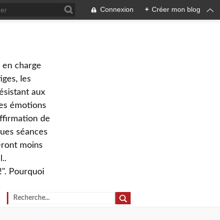
Connexion
+
Créer mon blog
e en charge
ges, les
ésistant aux
 des émotions
ffirmation de
lques séances
eront moins
..
!". Pourquoi