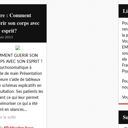
L
vre : Comment
rir son corps avec
Pou
 esprit?
ren
la 
uin 2013
Vou
EMD
sou
MENT GUERIR SON
ela
PS AVEC SON ESPRIT ?
Fra
sychosomatique à
Psy
ée de main Présentation
teure s’aide de tableaux
Pou
e schémas explicatifs en
nou
ultation. Ses patients les
Vou
ent ce qui leur permet
émoriser ce qui a été
tré en séances....
S
re la suite
) :
#Publication livres
,