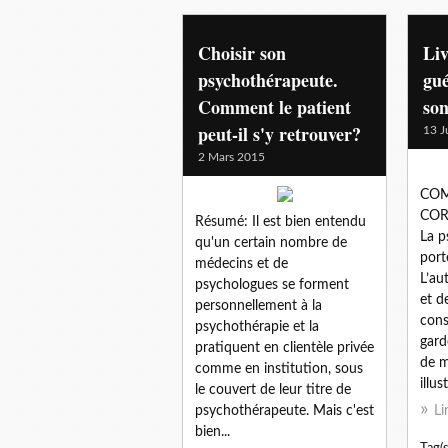
universite
Choisir son
Li
psychothérapeute.
gué
Comment le patient
son
peut-il s'y retrouver?
13 J
2 Mars 2015
COM
COR
Résumé: Il est bien entendu
La p
qu'un certain nombre de
port
médecins et de
L’au
psychologues se forment
et d
personnellement à la
cons
psychothérapie et la
gard
pratiquent en clientèle privée
de m
comme en institution, sous
illus
le couvert de leur titre de
psychothérapeute. Mais c'est
Li
bien...
Tag(s