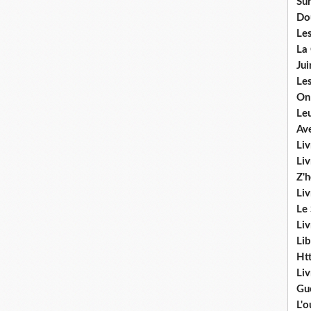
Sur
Do
Les
La
Ju
Les
On
Le
Av
Liv
Li
Z'
Liv
Le
Liv
Lib
Ht
Li
Gu
L'o