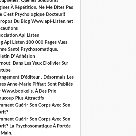
ouphènes. Quelles Solutions?
gines À Répétition. Ne Me Dites Pas
e C'est Psychologique Docteur!!
Propos Du Blog Www.api-Listen.net :
écautions
ociation Api Listen
og Api Listen 100 000 Pages Vues
nne Santé Psychosomatique.
letin D' Adhésion
nout: Dans Les Yeux D'olivier Sur
utube
angement D'éditeur . Désormais Les
res Anne-Marie Piffaut Sont Publiés
r Www.bookelis. À Des Prix
ucoup Plus Attractifs
mment Guérir Son Corps Avec Son
rit?
mment Guérir Son Corps Avec Son
prit? La Psychosomatique À Portée
 Main.