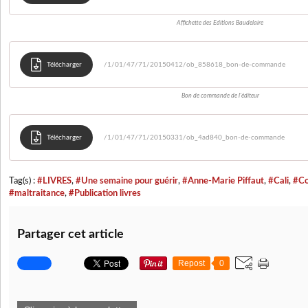
Affichette des Editions Baudelaire
Télécharger
/1/01/47/71/20150412/ob_858618_bon-de-commande
Bon de commande de l'éditeur
Télécharger
/1/01/47/71/20150331/ob_4ad840_bon-de-commande
Tag(s) :
#LIVRES
,
#Une semaine pour guérir
,
#Anne-Marie Piffaut
,
#Cali
,
#Co
#maltraitance
,
#Publication livres
Partager cet article
Repost
0