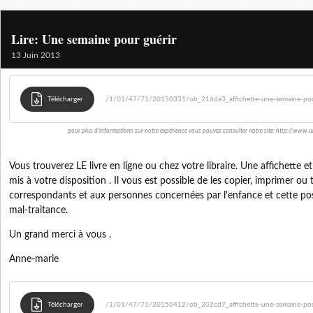
Lire: Une semaine pour guérir
13 Juin 2013
Télécharger
/1/01/47/71/20150331/ob_216da3_affichette-une-semaine-pou
pour plus d'informations sur notre expérience vous pouvez consulter notre site: http://www.
Vous trouverez LE livre en ligne ou chez votre libraire. Une affichett
mis à votre disposition . Il vous est possible de les copier, imprimer ou
correspondants et aux personnes concernées par l'enfance et cette poss
mal-traitance.
Un grand merci à vous .
Anne-marie
Télécharger
/1/01/47/71/20150412/ob_202cd7_affichette-une-semaine-pou