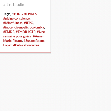
Lire la suite
Tag(s) :
#ONG
,
#LIVRES
,
#pleine conscience
,
#Mindfulness
,
#IEPC
,
#inocenciaenpeligrocolombia
,
#EMDR
,
#EMDR-IGTP
,
#Une
semaine pour guérir
,
#Anne-
Marie Piffaut
,
#SusanaRoque
Lopez
,
#Publication livres