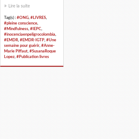
Lire la suite
Tag(s) :
#ONG
,
#LIVRES
,
#pleine conscience
,
#Mindfulness
,
#IEPC
,
#inocenciaenpeligrocolombia
,
#EMDR
,
#EMDR-IGTP
,
#Une
semaine pour guérir
,
#Anne-
Marie Piffaut
,
#SusanaRoque
Lopez
,
#Publication livres