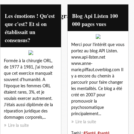
psychotherapie integrative
Les émotions ! Qu'est
Blog Api Listen 100
que c'est? Et si on
000 pages vues
établissait un
consensus?
Merci pour l’intérêt que vous
portez au blog API Listen.
www.api-listen.net
Formée à la chirurgie ORL,
www.anne-
de 1977 à 1981, j'ai trouvé
marie.piffaut.overblog.com Il
que cet exercice manquait
y a encore du chemin à
souvent d'humanité. A
parcourir pour faire changer
l'époque les femmes ORL
les mentalités. Ce blog a été
étaient rares, 3%, et je
créé en 2007 pour
voulais exercer autrement.
promouvoir la
J'étais aussi diplômée de la
psychosomatique
réparation juridique des
principalement...
dommages corporels,...
Lire la suite
Lire la suite
Tag(s) :
#Santé
,
#santé