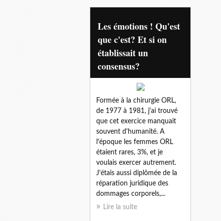
enquete emotion
Les émotions ! Qu'est
que c'est? Et si on
établissait un
consensus?
Formée à la chirurgie ORL,
de 1977 à 1981, j'ai trouvé
que cet exercice manquait
souvent d'humanité. A
l'époque les femmes ORL
étaient rares, 3%, et je
voulais exercer autrement.
J'étais aussi diplômée de la
réparation juridique des
dommages corporels,...
Lire la suite