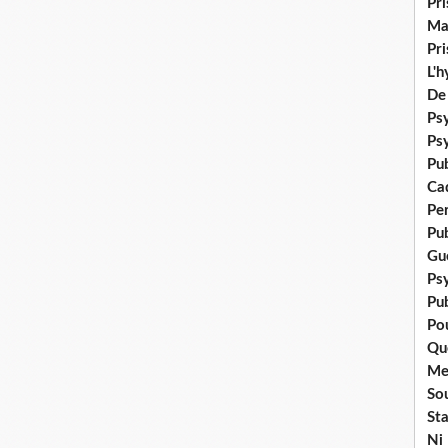
Pr
Ma
Pr
L'
De
Psy
Ps
Pu
Ca
Pe
Pu
Gué
Ps
Pub
Po
Qu
Me
Sou
Sta
Ni 