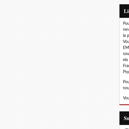
L
Pou
ren
la 
Vou
EMD
sou
ela
Fra
Psy
Pou
nou
Vou
S