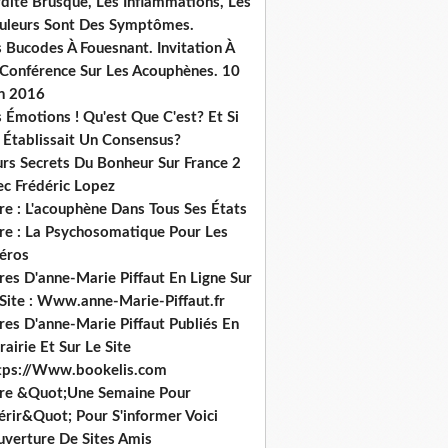
dité Brusque, Les Inflammations, Les
uleurs Sont Des Symptômes.
 Bucodes À Fouesnant. Invitation À
 Conférence Sur Les Acouphènes. 10
in 2016
 Émotions ! Qu'est Que C'est? Et Si
 Établissait Un Consensus?
urs Secrets Du Bonheur Sur France 2
ec Frédéric Lopez
re : L'acouphène Dans Tous Ses États
vre : La Psychosomatique Pour Les
héros
res D'anne-Marie Piffaut En Ligne Sur
 Site : Www.anne-Marie-Piffaut.fr
res D'anne-Marie Piffaut Publiés En
rairie Et Sur Le Site
tps://Www.bookelis.com
vre &Quot;Une Semaine Pour
érir&Quot; Pour S'informer Voici
uverture De Sites Amis