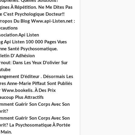
ouphènes. Quelles Solutions?
gines À Répétition. Ne Me Dites Pas
e C'est Psychologique Docteur!!
Propos Du Blog Www.api-Listen.net :
écautions
ociation Api Listen
og Api Listen 100 000 Pages Vues
nne Santé Psychosomatique.
letin D' Adhésion
nout: Dans Les Yeux D'olivier Sur
utube
angement D'éditeur . Désormais Les
res Anne-Marie Piffaut Sont Publiés
r Www.bookelis. À Des Prix
ucoup Plus Attractifs
mment Guérir Son Corps Avec Son
rit?
mment Guérir Son Corps Avec Son
prit? La Psychosomatique À Portée
 Main.