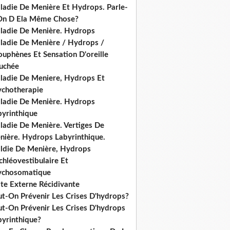
ladie De Menière Et Hydrops. Parle-
On D Ela Même Chose?
ladie De Menière. Hydrops
ladie De Menière / Hydrops /
ouphènes Et Sensation D'oreille
uchée
ladie De Meniere, Hydrops Et
ychotherapie
ladie De Menière. Hydrops
byrinthique
ladie De Menière. Vertiges De
nière. Hydrops Labyrinthique.
ldie De Menière, Hydrops
hléovestibulaire Et
ychosomatique
ite Externe Récidivante
ut-On Prévenir Les Crises D'hydrops?
ut-On Prévenir Les Crises D'hydrops
byrinthique?