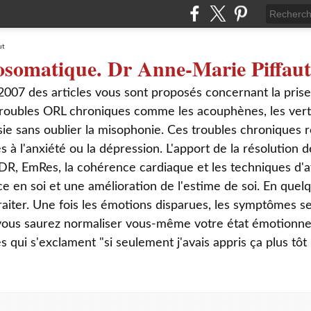
osomatique. Dr Anne-Marie Piffaut
2007 des articles vous sont proposés concernant la pris
roubles ORL chroniques comme les acouphènes, les verti
sie sans oublier la misophonie. Ces troubles chroniques r
s à l'anxiété ou la dépression. L'apport de la résolution
DR, EmRes, la cohérence cardiaque et les techniques d'a
ce en soi et une amélioration de l'estime de soi. En que
aiter. Une fois les émotions disparues, les symptômes s
 vous saurez normaliser vous-même votre état émotionnel
ui s'exclament "si seulement j'avais appris ça plus tôt 