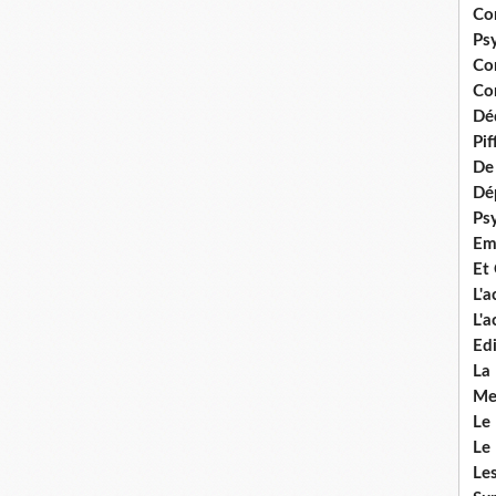
Co
Ps
Co
Con
Dé
Pi
De 
Dép
Ps
Em
Et
L'
L'
Edi
La
Me
Le
Le
Le