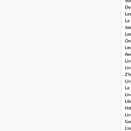
Sur
Do
Les
La
Ju
Les
On
Le
Av
Liv
Li
Z'
Liv
Le
Liv
Lib
Ht
Li
Gu
L'o