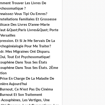
mment Trouver Les Livres De
ychosomatique ?
nnaissez-Vous Tipi Ou Emres?
stellations Familiales Et Grossesse
dicace Des Livres D'anne-Marie
ffaut &Quot;Paris Livres&Quot; Porte
Versailles
ression. Et Si Je Me Servais De La
ychogénéalogie Pour Me Traiter?
dr. Mes Migraines Ont Disparu.
 Oui, Tout Est Psychosomatique!
acouphène Dans Tous Ses États
acouphène Dans Tous Ses États. 2Ème
tion
 Prise En Charge De La Maladie De
nière Aujourd'hui
 Burnout, Ce N'est Pas Du Cinéma
 Burnout Et Son Traitement
s Acouphènes, Les Vertiges, Une