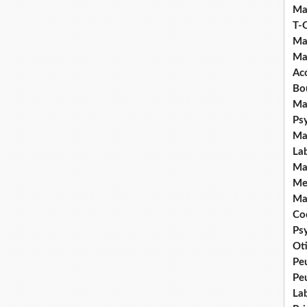
Ma
T-
Ma
Ma
Ac
Bo
Ma
Ps
Ma
La
Ma
Me
Ma
Coc
Ps
Ot
Pe
Pe
La