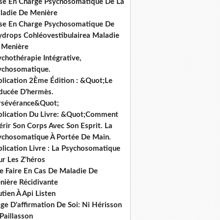
ise En Charge Psychosomatique De La
ladie De Menière
ise En Charge Psychosomatique De
hydrops Cohléovestibulairea Maladie
 Menière
chothérapie Intégrative,
ychosomatique.
blication 2Ème Édition : &Quot;Le
ducée D'hermès.
rsévérance&Quot;
blication Du Livre: &Quot;Comment
rir Son Corps Avec Son Esprit. La
ychosomatique À Portée De Main.
lication Livre : La Psychosomatique
ur Les Z'héros
e Faire En Cas De Maladie De
nière Récidivante
tien À Api Listen
ge D'affirmation De Soi: Ni Hérisson
Paillasson