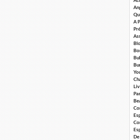
Ac
An
Qu
A 
Pr
Ass
Bl
Bo
Bul
Bur
Yo
Ch
Liv
Pa
Bea
Co
Esp
Co
Es
De