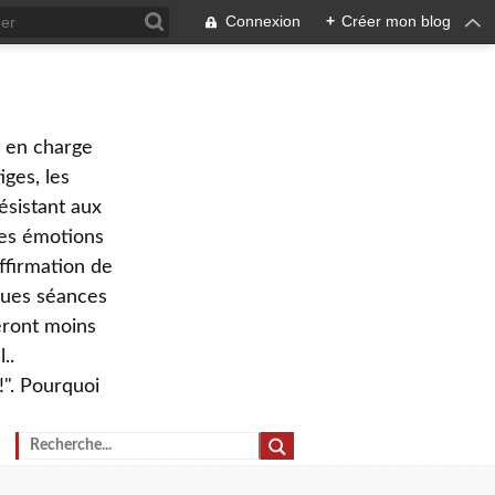
Connexion
+
Créer mon blog
e en charge
ges, les
ésistant aux
 des émotions
ffirmation de
lques séances
eront moins
..
!". Pourquoi