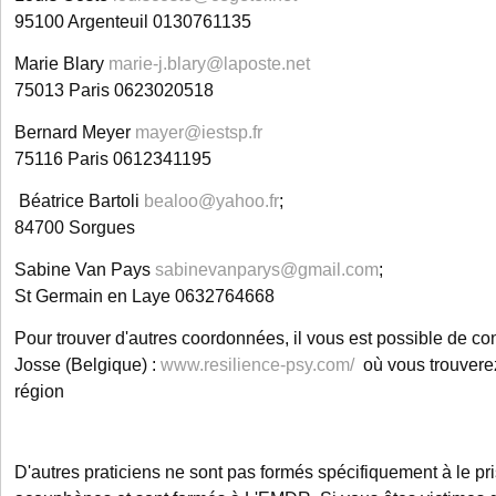
95100 Argenteuil 0130761135
Marie Blary
marie-j.blary@laposte.net
75013 Paris 0623020518
Bernard Meyer
mayer@iestsp.fr
75116 Paris 0612341195
Béatrice Bartoli
bealoo@yahoo.fr
;
84700 Sorgues
Sabine Van Pays
sabinevanparys@gmail.com
;
St Germain en Laye 0632764668
Pour trouver d'autres coordonnées, il vous est possible de con
Josse (Belgique) :
www.resilience-psy.com/
où vous trouverez
région
D'autres praticiens ne sont pas formés spécifiquement à le pr