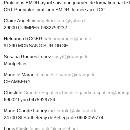
Praticiens EMDR ayant suivi une journée de formation par le 
ORL Phoniatre, praticien EMDR, formée aux TCC
Claire Angellini
angelini.claire@yahoo.fr
29000 QUIMPER 0682753232
Heleanna ROGER
heleannaroger@neuf.fr
91390 MORSANG SUR ORGE
Susana Roques Lopez
susyrl@orange.fr
Montpellier
Marielle Maran
dr.marielle.maran@orange.fr
CHAMBERY
Christèle
Grandie-Espalieuchristele.gandie-espalieu@orange
69002 Lyon 0478929734
Marie-Claude Lainey
mcl.erable@aliceadsl.fr
24700 St Barthélémy deBellegarde 0608055774
Louis Coste
louiscoste@cegetel.net