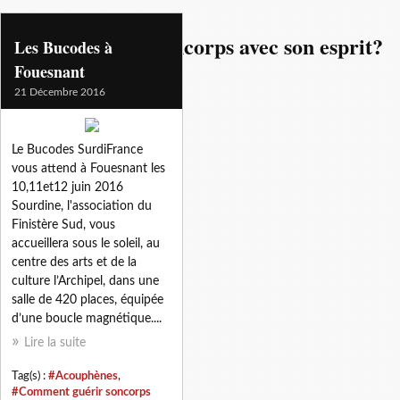
comment guerir soncorps avec son esprit?
Les Bucodes à
Fouesnant
21 Décembre 2016
Le Bucodes SurdiFrance
vous attend à Fouesnant les
10,11et12 juin 2016
Sourdine, l'association du
Finistère Sud, vous
accueillera sous le soleil, au
centre des arts et de la
culture l’Archipel, dans une
salle de 420 places, équipée
d’une boucle magnétique....
Lire la suite
Tag(s) :
#Acouphènes
,
#Comment guérir soncorps