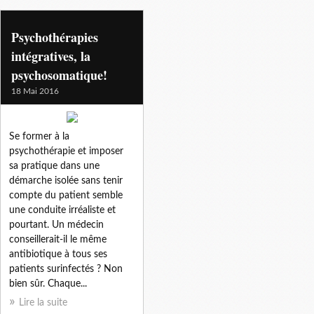
chercher
Psychothérapies
intégratives, la
psychosomatique!
18 Mai 2016
Se former à la
psychothérapie et imposer
sa pratique dans une
démarche isolée sans tenir
compte du patient semble
une conduite irréaliste et
pourtant. Un médecin
conseillerait-il le même
antibiotique à tous ses
patients surinfectés ? Non
bien sûr. Chaque...
Lire la suite