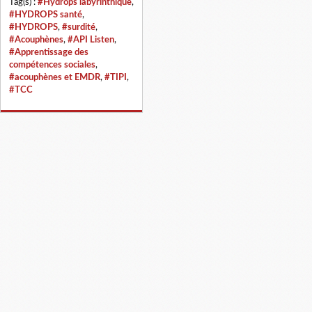
Tag(s) :
#Hydrops labyrinthique
,
#HYDROPS santé
,
#HYDROPS
,
#surdité
,
#Acouphènes
,
#API Listen
,
#Apprentissage des
compétences sociales
,
#acouphènes et EMDR
,
#TIPI
,
#TCC