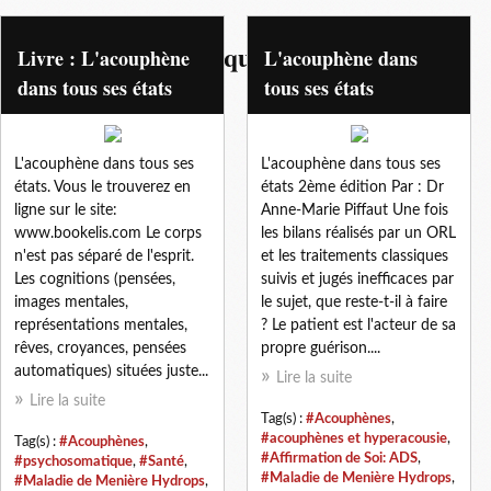
stress post-traumatique
Livre : L'acouphène
L'acouphène dans
dans tous ses états
tous ses états
L'acouphène dans tous ses
L'acouphène dans tous ses
états. Vous le trouverez en
états 2ème édition Par : Dr
ligne sur le site:
Anne-Marie Piffaut Une fois
www.bookelis.com Le corps
les bilans réalisés par un ORL
n'est pas séparé de l'esprit.
et les traitements classiques
Les cognitions (pensées,
suivis et jugés inefficaces par
images mentales,
le sujet, que reste-t-il à faire
représentations mentales,
? Le patient est l'acteur de sa
rêves, croyances, pensées
propre guérison....
automatiques) situées juste...
Lire la suite
Lire la suite
Tag(s) :
#Acouphènes
,
#acouphènes et hyperacousie
,
Tag(s) :
#Acouphènes
,
#Affirmation de Soi: ADS
,
#psychosomatique
,
#Santé
,
#Maladie de Menière Hydrops
,
#Maladie de Menière Hydrops
,