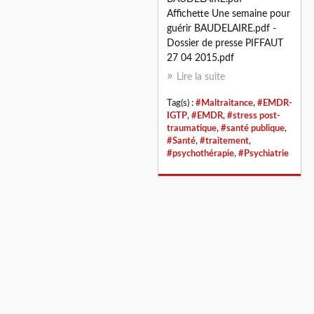
Affichette Une semaine pour
guérir BAUDELAIRE.pdf -
Dossier de presse PIFFAUT
27 04 2015.pdf
Lire la suite
Tag(s) :
#Maltraitance
,
#EMDR-
IGTP
,
#EMDR
,
#stress post-
traumatique
,
#santé publique
,
#Santé
,
#traitement
,
#psychothérapie
,
#Psychiatrie