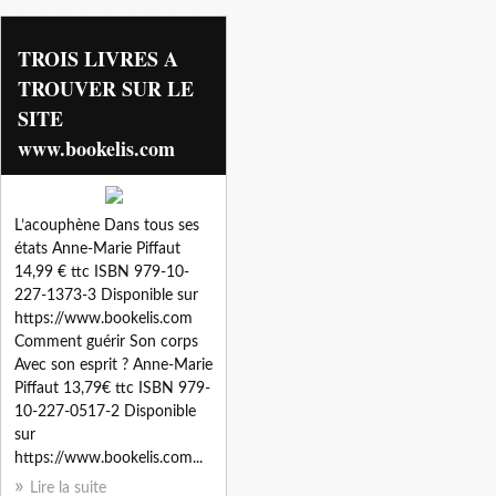
parution livres
TROIS LIVRES A
TROUVER SUR LE
SITE
www.bookelis.com
L’acouphène Dans tous ses
états Anne-Marie Piffaut
14,99 € ttc ISBN 979-10-
227-1373-3 Disponible sur
https://www.bookelis.com
Comment guérir Son corps
Avec son esprit ? Anne-Marie
Piffaut 13,79€ ttc ISBN 979-
10-227-0517-2 Disponible
sur
https://www.bookelis.com...
Lire la suite