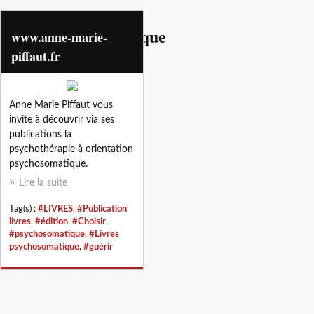
livres psychosomatique
www.anne-marie-
piffaut.fr
Anne Marie Piffaut vous
invite à découvrir via ses
publications la
psychothérapie à orientation
psychosomatique.
Lire la suite
Tag(s) :
#LIVRES
,
#Publication
livres
,
#édition
,
#Choisir
,
#psychosomatique
,
#Livres
psychosomatique
,
#guérir