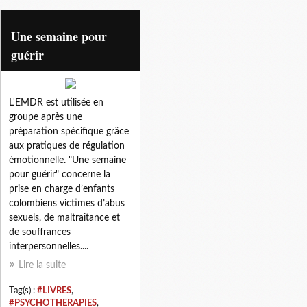
ied internationale
Une semaine pour
guérir
L'EMDR est utilisée en
groupe après une
préparation spécifique grâce
aux pratiques de régulation
émotionnelle. "Une semaine
pour guérir" concerne la
prise en charge d’enfants
colombiens victimes d’abus
sexuels, de maltraitance et
de souffrances
interpersonnelles....
Lire la suite
Tag(s) :
#LIVRES
,
#PSYCHOTHERAPIES
,