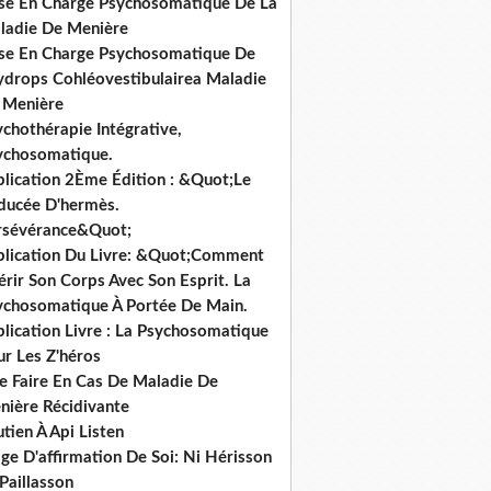
ise En Charge Psychosomatique De La
ladie De Menière
ise En Charge Psychosomatique De
hydrops Cohléovestibulairea Maladie
 Menière
chothérapie Intégrative,
ychosomatique.
blication 2Ème Édition : &Quot;Le
ducée D'hermès.
rsévérance&Quot;
blication Du Livre: &Quot;Comment
rir Son Corps Avec Son Esprit. La
ychosomatique À Portée De Main.
lication Livre : La Psychosomatique
ur Les Z'héros
e Faire En Cas De Maladie De
nière Récidivante
tien À Api Listen
ge D'affirmation De Soi: Ni Hérisson
Paillasson