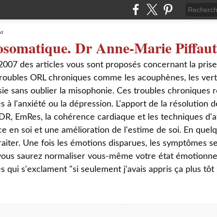
osomatique. Dr Anne-Marie Piffaut
2007 des articles vous sont proposés concernant la pris
roubles ORL chroniques comme les acouphènes, les verti
sie sans oublier la misophonie. Ces troubles chroniques r
s à l'anxiété ou la dépression. L'apport de la résolution
DR, EmRes, la cohérence cardiaque et les techniques d'a
ce en soi et une amélioration de l'estime de soi. En que
aiter. Une fois les émotions disparues, les symptômes s
 vous saurez normaliser vous-même votre état émotionnel
ui s'exclament "si seulement j'avais appris ça plus tôt 