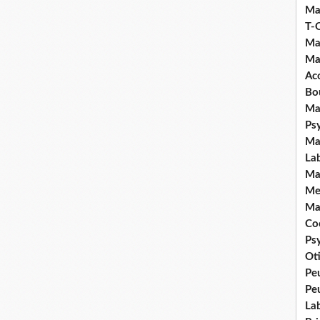
Ma
T-
Ma
Ma
Ac
Bo
Ma
Ps
Ma
La
Ma
Me
Ma
Coc
Ps
Ot
Pe
Pe
La