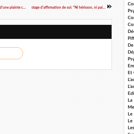
Co
Acouphènes et hyperacousie. Quel est le coût d'une plainte chronique ?
stage d'affirmation de soi: "Ni hérisson, ni paillasson"
Ps
Co
Con
Dé
Pi
De 
Dép
Ps
Em
Et
L'
L'
Edi
La
Me
Le
Le
Le