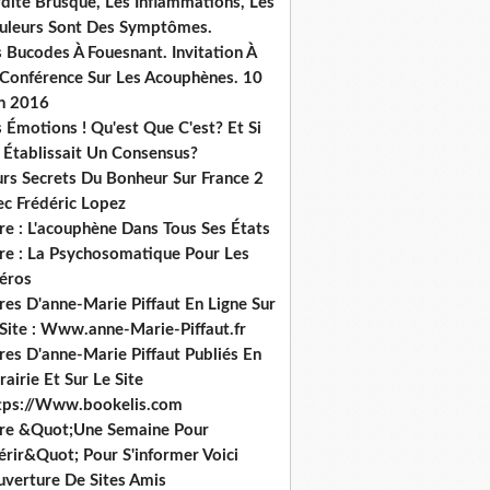
dité Brusque, Les Inflammations, Les
uleurs Sont Des Symptômes.
 Bucodes À Fouesnant. Invitation À
 Conférence Sur Les Acouphènes. 10
in 2016
 Émotions ! Qu'est Que C'est? Et Si
 Établissait Un Consensus?
urs Secrets Du Bonheur Sur France 2
ec Frédéric Lopez
re : L'acouphène Dans Tous Ses États
vre : La Psychosomatique Pour Les
héros
res D'anne-Marie Piffaut En Ligne Sur
 Site : Www.anne-Marie-Piffaut.fr
res D'anne-Marie Piffaut Publiés En
rairie Et Sur Le Site
tps://Www.bookelis.com
vre &Quot;Une Semaine Pour
érir&Quot; Pour S'informer Voici
uverture De Sites Amis