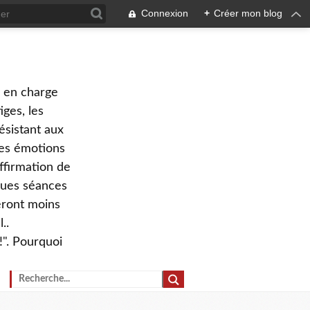
Connexion
+
Créer mon blog
e en charge
ges, les
ésistant aux
 des émotions
ffirmation de
lques séances
eront moins
..
!". Pourquoi