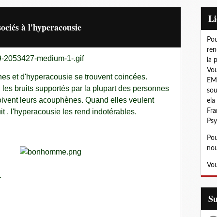
L
ociés à l'hyperacousie
Pou
ren
la 
Vou
es et d'hyperacousie se trouvent coincées.
EMD
 les bruits supportés par la plupart des personnes
sou
çoivent leurs acouphènes. Quand elles veulent
ela
t , l'hyperacousie les rend indotérables.
Fra
Psy
Pou
nou
Vou
e.
S