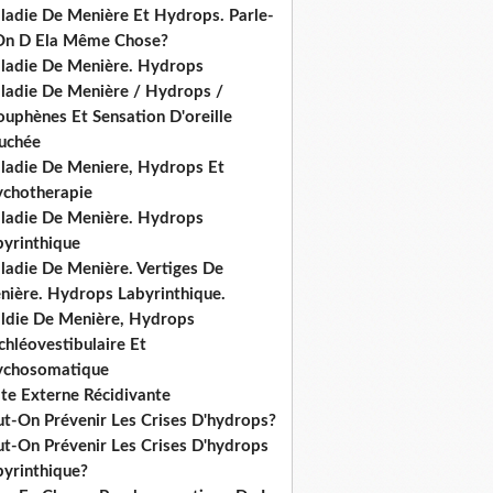
ladie De Menière Et Hydrops. Parle-
On D Ela Même Chose?
ladie De Menière. Hydrops
ladie De Menière / Hydrops /
ouphènes Et Sensation D'oreille
uchée
ladie De Meniere, Hydrops Et
ychotherapie
ladie De Menière. Hydrops
byrinthique
ladie De Menière. Vertiges De
nière. Hydrops Labyrinthique.
ldie De Menière, Hydrops
hléovestibulaire Et
ychosomatique
ite Externe Récidivante
ut-On Prévenir Les Crises D'hydrops?
ut-On Prévenir Les Crises D'hydrops
byrinthique?