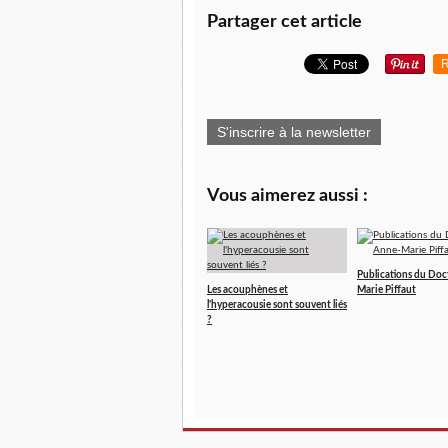
Partager cet article
R
S'inscrire à la newsletter
Vous aimerez aussi :
Publications du Do
Les acouphènes et
Marie Piffaut
l'hyperacousie sont souvent liés
?