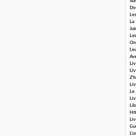
Sur
Do
Les
La
Ju
Les
On
Le
Av
Liv
Li
Z'
Liv
Le
Liv
Lib
Ht
Li
Gu
L'o