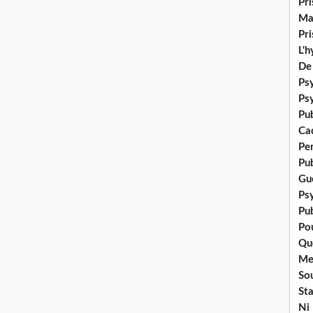
Pr
Ma
Pr
L'
De
Psy
Ps
Pu
Ca
Pe
Pu
Gué
Ps
Pub
Po
Qu
Me
Sou
Sta
Ni 