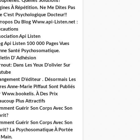
ouphènes. Quelles Solutions?
gines À Répétition. Ne Me Dites Pas
e C'est Psychologique Docteur!!
Propos Du Blog Www.api-Listen.net :
écautions
ociation Api Listen
og Api Listen 100 000 Pages Vues
nne Santé Psychosomatique.
letin D' Adhésion
nout: Dans Les Yeux D'olivier Sur
utube
angement D'éditeur . Désormais Les
res Anne-Marie Piffaut Sont Publiés
r Www.bookelis. À Des Prix
ucoup Plus Attractifs
mment Guérir Son Corps Avec Son
rit?
mment Guérir Son Corps Avec Son
prit? La Psychosomatique À Portée
 Main.