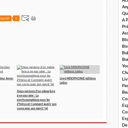
Ac
An
Qu
epost
0
A 
Pr
Ass
Bl
Bo
Bul
Bur
Yo
Ch
cteur Anne-
Livre MISOPHONIE éditions
Liv
Leduc
Pa
Deux versions d'un même livre
Bea
à ne pas rater : La
Co
psychosomatique pour les
Z'Héros et Comment guérir son
Esp
corps avec son esprit ?et
Co
Es
De