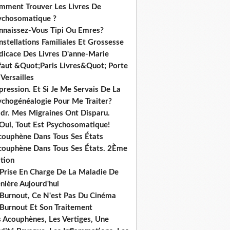
mment Trouver Les Livres De
ychosomatique ?
nnaissez-Vous Tipi Ou Emres?
stellations Familiales Et Grossesse
dicace Des Livres D'anne-Marie
ffaut &Quot;Paris Livres&Quot; Porte
Versailles
ression. Et Si Je Me Servais De La
ychogénéalogie Pour Me Traiter?
dr. Mes Migraines Ont Disparu.
 Oui, Tout Est Psychosomatique!
acouphène Dans Tous Ses États
acouphène Dans Tous Ses États. 2Ème
tion
 Prise En Charge De La Maladie De
nière Aujourd'hui
 Burnout, Ce N'est Pas Du Cinéma
 Burnout Et Son Traitement
s Acouphènes, Les Vertiges, Une