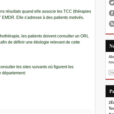
ns résultats quand elle associe les TCC (thérapies
l' EMDR. Elle s'adresse à des patients motivés.
hothérapie, les patients doivent consulter un ORL
afin de définir une étiologie relevant de cette
Abo
nou
nsulter les sites suivants où figurent les
e département:
E
m
a
i
P
l
2È
Tou